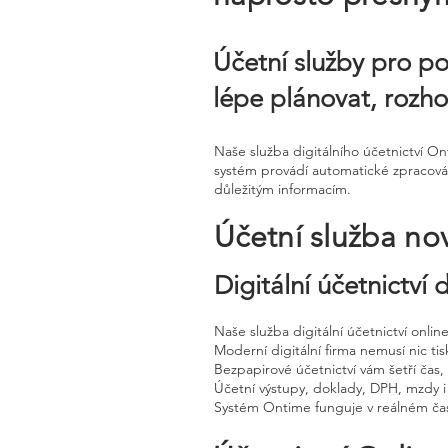
Účetní služby pro po
lépe plánovat, rozho
Naše služba digitálního účetnictví O
systém provádí automatické zpracován
důležitým informacím.
Účetní služba no
Digitální účetnictví
Naše služba digitální účetnictví onli
Moderní digitální firma nemusí nic tisk
Bezpapirové účetnictví vám šetří čas
Účetní výstupy, doklady, DPH, mzdy i
Systém Ontime funguje v reálném čas