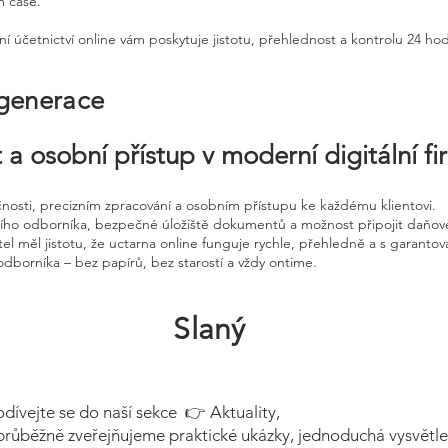
m čase.
ní účetnictví online vám poskytuje jistotu, přehlednost a kontrolu 24 ho
 generace
 a osobní přístup v moderní digitální f
čnosti, precizním zpracování a osobním přístupu ke každému klientovi.
ního odborníka, bezpečné úložiště dokumentů a možnost připojit daňov
el měl jistotu, že uctarna online funguje rychle, přehledně a s garanto
odborníka – bez papírů, bez starostí a vždy ontime.
Slaný
odívejte se do naší sekce 👉 Aktuality,
průběžně zveřejňujeme praktické ukázky, jednoduchá vysvětle