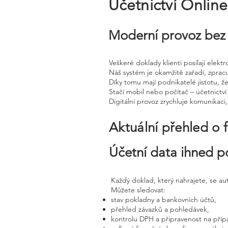
Účetnictví Onlin
Moderní provoz bez 
Veškeré doklady klienti posílají elek
Náš systém je okamžitě zařadí, zprac
Díky tomu mají podnikatelé jistotu, že
Stačí mobil nebo počítač – účetnictví 
Digitální provoz zrychluje komunikaci
Aktuální přehled o 
Účetní data ihned p
Každý doklad, který nahrajete, se a
Můžete sledovat:
stav pokladny a bankovních účtů,
přehled závazků a pohledávek,
kontrolu DPH a připravenost na příp