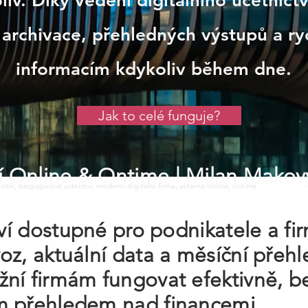
iv. Díky vedení digitálního účetnict
 archivace, přehledných výstupů a ry
informacím kdykoliv během dne.
Jak to celé funguje?
tví Online & Ontime
| Milan Makov
tnictvi, bezpapirove uctnictvi, moderni digitalni firma, uctarna online, ontime
tví dostupné pro podnikatele a fi
oz, aktuální data a měsíční přeh
ní firmám fungovat efektivně, b
m přehledem nad financemi.