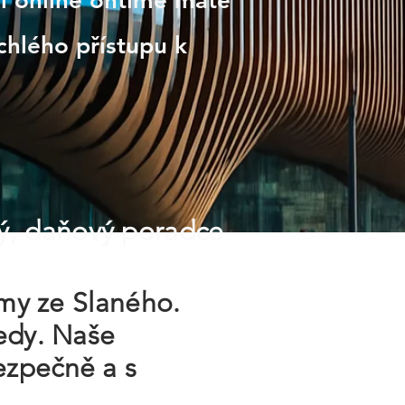
ví online ontime máte
chlého přístupu k
ý, daňový poradce
rmy ze Slaného.
ledy. Naše
ezpečně a s