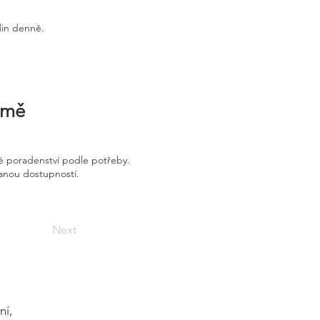
din denně.
irmě
é poradenství podle potřeby.
vanou dostupností.
Next
ní,