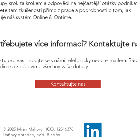
upy krok za krokem a odpovědi na nejčastější otázky podnikat
ete tam zkušenosti přímo z praxe a podrobnosti o tom, jak
uje náš systém Online & Ontime.
třebujete více informací? Kontaktujte n
 tu pro vás – spojte se s námi telefonicky nebo e-mailem. Rá
díme a zodpovíme všechny vaše dotazy.
Kontaktujte nás
© 2025 Milan Makový | IČO: 12516376
Daňový poradce, evid. č. 0766