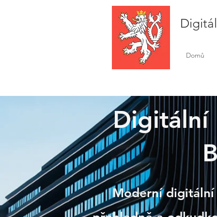
Digitá
Domů
Digitální
Slaný
B
Moderní digitální