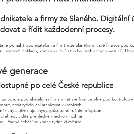
dnikatele a firmy ze Slaného. Digitální
dovat a řídit každodenní procesy.
ntime pomáhá podnikatelům a firmám ze Slaného mít své finance pod kont
í účetních dokladů, kontrolu údajů i tvorbu přehledných výstupů. Uživa
vé generace
 dostupné po celé České republice
ne umožňuje podnikatelům i firmám mít své finance plně pod kontrolou – 
nout, nosit fyzicky ani archivovat v krabicích.
, náklady a eliminuje chyby způsobené ručním přepisem.
 přehledy vidíte přehledně v jednom rozhraní.
e – žádné čekání na konec týdne či měsíce.