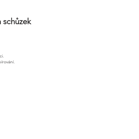
h schůzek
ci.
írování.