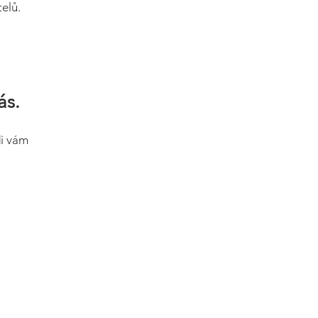
elů.
ás.
di vám