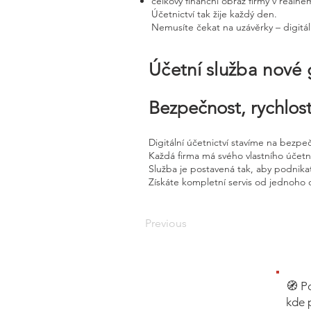
celkový finanční obraz firmy v reálné
Účetnictví tak žije každý den.
Nemusíte čekat na uzávěrky – digitál
Účetní služba nové
Bezpečnost, rychlost
Digitální účetnictví stavíme na bezpe
Každá firma má svého vlastního účet
Služba je postavená tak, aby podnikat
Získáte kompletní servis od jednoho 
Previous
🧭 P
kde 