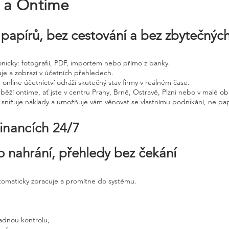
e a Ontime
papírů, bez cestování a bez zbytečnýc
tronicky: fotografií, PDF, importem nebo přímo z banky.
uje a zobrazí v účetních přehledech.
 online účetnictví odráží skutečný stav firmy v reálném čase.
běží ontime, ať jste v centru Prahy, Brně, Ostravě, Plzni nebo v malé ob
, snižuje náklady a umožňuje vám věnovat se vlastnímu podnikání, ne pap
financích 24/7
o nahrání, přehledy bez čekání
utomaticky zpracuje a promítne do systému.
adnou kontrolu,