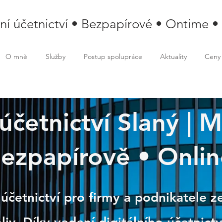
lní účetnictví • Bezpapírové • Ontime •
O mně
Služby
Postup spolupráce
Aktuality
Ceny
 účetnictví Slaný |
ezpapírově • Onlin
 účetnictví pro firmy a podnikatele z