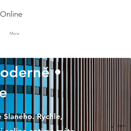
 Online
More
 Moderně •
e
e Slaného. Rychle,