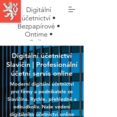
Digitální
účetnictví •
Bezpapírové •
Ontime •
Online
Digitální účetnictví
Slavičín | Profesionální
účetní servis online
Moderní digitální účetnictví
pro firmy a podnikatele ze
Slavičína. Rychle, přehledně a
odkudkoliv. Naše vedení
digitálního účetnictví online