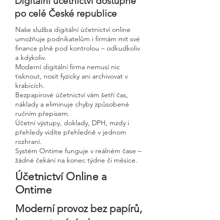
Digitální účetnictví dostupné
po celé České republice
Naše služba digitální účetnictví online
umožňuje podnikatelům i firmám mít své
finance plně pod kontrolou – odkudkoliv
a kdykoliv.
Moderní digitální firma nemusí nic
tisknout, nosit fyzicky ani archivovat v
krabicích.
Bezpapirové účetnictví vám šetří čas,
náklady a eliminuje chyby způsobené
ručním přepisem.
Účetní výstupy, doklady, DPH, mzdy i
přehledy vidíte přehledně v jednom
rozhraní.
Systém Ontime funguje v reálném čase –
žádné čekání na konec týdne či měsíce.
Účetnictví Online a
Ontime
Moderní provoz bez papírů,