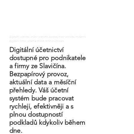
digitalni uctnictvi, online uctnictvi, bezpapirove uctnictvi, moderni
digitalni firma, uctarna online, ontime uctovani
Digitální účetnictví
dostupné pro podnikatele
a firmy ze Slavičína.
Bezpapírový provoz,
aktuální data a měsíční
přehledy. Váš účetní
systém bude pracovat
rychleji, efektivněji a s
plnou dostupností
podkladů kdykoliv během
dne.