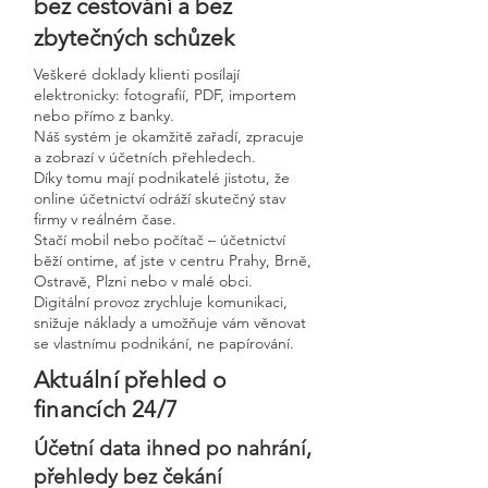
bez cestování a bez
zbytečných schůzek
Veškeré doklady klienti posílají
elektronicky: fotografií, PDF, importem
nebo přímo z banky.
Náš systém je okamžitě zařadí, zpracuje
a zobrazí v účetních přehledech.
Díky tomu mají podnikatelé jistotu, že
online účetnictví odráží skutečný stav
firmy v reálném čase.
Stačí mobil nebo počítač – účetnictví
běží ontime, ať jste v centru Prahy, Brně,
Ostravě, Plzni nebo v malé obci.
Digitální provoz zrychluje komunikaci,
snižuje náklady a umožňuje vám věnovat
se vlastnímu podnikání, ne papírování.
Aktuální přehled o
financích 24/7
Účetní data ihned po nahrání,
přehledy bez čekání