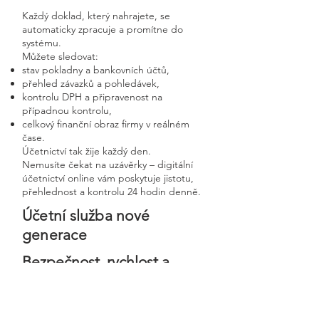
Každý doklad, který nahrajete, se
automaticky zpracuje a promítne do
systému.
Můžete sledovat:
stav pokladny a bankovních účtů,
přehled závazků a pohledávek,
kontrolu DPH a připravenost na
případnou kontrolu,
celkový finanční obraz firmy v reálném
čase.
Účetnictví tak žije každý den.
Nemusíte čekat na uzávěrky – digitální
účetnictví online vám poskytuje jistotu,
přehlednost a kontrolu 24 hodin denně.
Účetní služba nové
generace
Bezpečnost, rychlost a
osobní přístup v moderní
digitální firmě