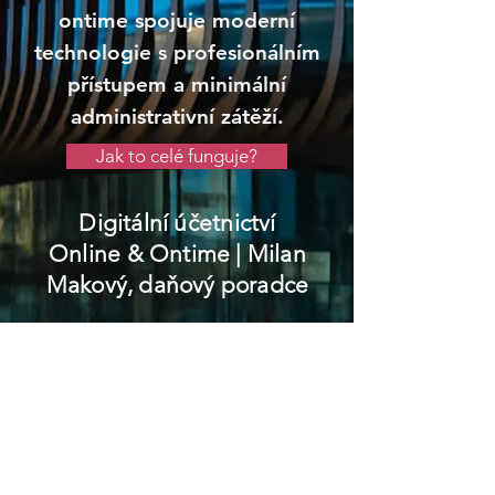
ontime spojuje moderní
technologie s profesionálním
přístupem a minimální
administrativní zátěží.
Jak to celé funguje?
Digitální účetnictví
Online & Ontime
| Milan
Makový, daňový poradce
Slavičín