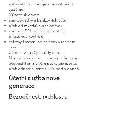
automaticky zpracuje a promítne do
systému.
Můžete sledovat:
stav pokladny a bankovních účtů,
přehled závazků a pohledávek,
kontrolu DPH a připravenost na
případnou kontrolu,
celkový finanční obraz firmy v reálném
čase.
Účetnictví tak žije každý den.
Nemusíte čekat na uzávěrky – digitální
účetnictví online vám poskytuje jistotu,
přehlednost a kontrolu 24 hodin denně.
Účetní služba nové
generace
Bezpečnost, rychlost a
osobní přístup v moderní
digitální firmě
Digitální účetnictví stavíme na