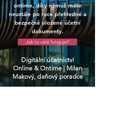
ontime, díky němuž máte
neustále po ruce přehledné a
bezpečně uložené účetní
dokumenty.
Jak to celé funguje?
Digitální účetnictví
Online & Ontime
| Milan
Makový, daňový poradce
Sobotka