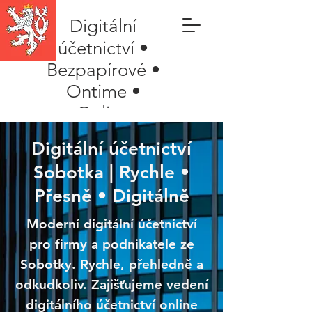
Digitální
účetnictví •
Bezpapírové •
Ontime •
Online
Digitální účetnictví
Sobotka | Rychle •
Přesně • Digitálně
Moderní digitální účetnictví
pro firmy a podnikatele ze
Sobotky. Rychle, přehledně a
odkudkoliv. Zajišťujeme vedení
digitálního účetnictví online