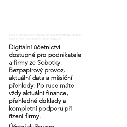
digitalni uctnictvi, online uctnictvi, bezpapirove uctnictvi, moderni
digitalni firma, uctarna online, ontime uctovani
Digitální účetnictví
dostupné pro podnikatele
a firmy ze Sobotky.
Bezpapírový provoz,
aktuální data a měsíční
přehledy. Po ruce máte
vždy aktuální finance,
přehledné doklady a
kompletní podporu při
řízení firmy.
Účetní služby pro