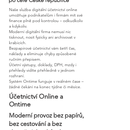
po celé České republice
Naše služba digitální účetnictví online
umožňuje podnikatelům i firmám mít své
finance plně pod kontrolou – odkudkoliv
a kdykoliv.
Moderní digitální firma nemusí nic
tisknout, nosit fyzicky ani archivovat v
krabicích.
Bezpapirové účetnictví vám šetří čas,
náklady a eliminuje chyby způsobené
ručním přepisem.
Účetní výstupy, doklady, DPH, mzdy i
přehledy vidíte přehledně v jednom
rozhraní.
Systém Ontime funguje v reálném čase –
žádné čekání na konec týdne či měsíce.
Účetnictví Online a
Ontime
Moderní provoz bez papírů,
bez cestování a bez