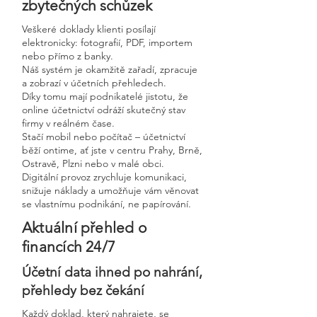
zbytečných schůzek
Veškeré doklady klienti posílají
elektronicky: fotografií, PDF, importem
nebo přímo z banky.
Náš systém je okamžitě zařadí, zpracuje
a zobrazí v účetních přehledech.
Díky tomu mají podnikatelé jistotu, že
online účetnictví odráží skutečný stav
firmy v reálném čase.
Stačí mobil nebo počítač – účetnictví
běží ontime, ať jste v centru Prahy, Brně,
Ostravě, Plzni nebo v malé obci.
Digitální provoz zrychluje komunikaci,
snižuje náklady a umožňuje vám věnovat
se vlastnímu podnikání, ne papírování.
Aktuální přehled o
financích 24/7
Účetní data ihned po nahrání,
přehledy bez čekání
Každý doklad, který nahrajete, se