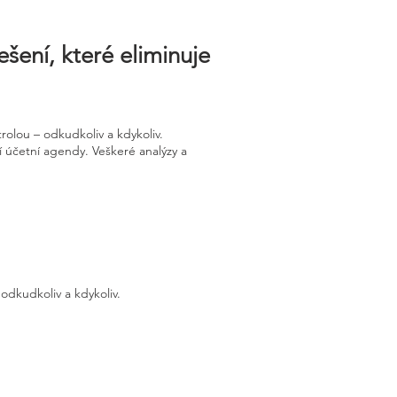
ešení, které eliminuje
olou – odkudkoliv a kdykoliv.
í účetní agendy. Veškeré analýzy a
odkudkoliv a kdykoliv.