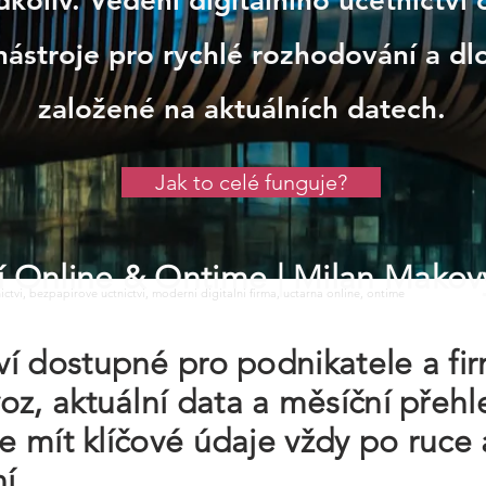
koliv. Vedení digitálního účetnictví
 nástroje pro rychlé rozhodování a d
založené na aktuálních datech.
Jak to celé funguje?
tví Online & Ontime
| Milan Makov
tnictvi, bezpapirove uctnictvi, moderni digitalni firma, uctarna online, ontime
tví dostupné pro podnikatele a fi
z, aktuální data a měsíční přehl
te mít klíčové údaje vždy po ruc
í.