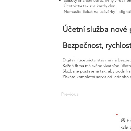
celkový finanční obraz firmy v reálné
Účetnictví tak žije každý den.
Nemusíte čekat na uzávěrky – digitál
Účetní služba nové
Bezpečnost, rychlost
Digitální účetnictví stavíme na bezpe
Každá firma má svého vlastního účet
Služba je postavená tak, aby podnikat
Získáte kompletní servis od jednoho 
Previous
🧭 P
kde 