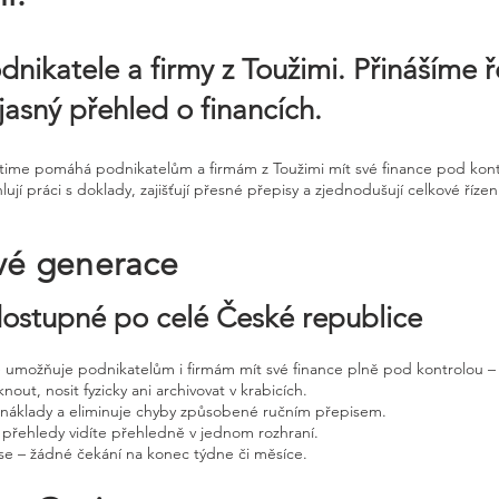
dnikatele a firmy z Toužimi. Přinášíme ř
jasný přehled o financích.
ntime pomáhá podnikatelům a firmám z Toužimi mít své finance pod kontr
í práci s doklady, zajišťují přesné přepisy a zjednodušují celkové řízen
vé generace
 dostupné po celé České republice
ne umožňuje podnikatelům i firmám mít své finance plně pod kontrolou – 
nout, nosit fyzicky ani archivovat v krabicích.
, náklady a eliminuje chyby způsobené ručním přepisem.
 přehledy vidíte přehledně v jednom rozhraní.
e – žádné čekání na konec týdne či měsíce.