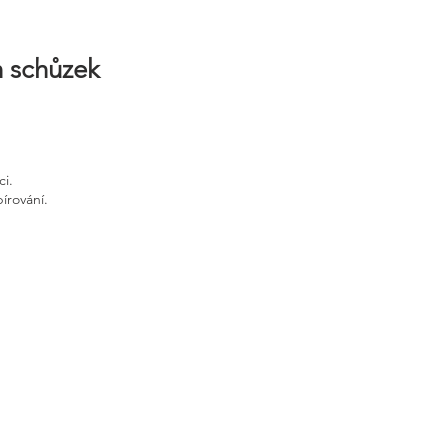
h schůzek
ci.
írování.