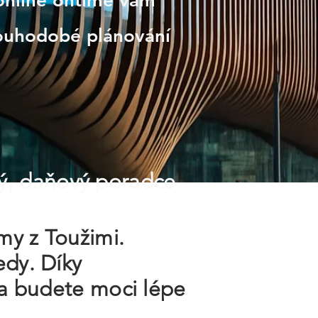
 online ontime vám
louhodobé plánování
ý, daňový poradce
rmy z Toužimi.
edy. Díky
e a budete moci lépe