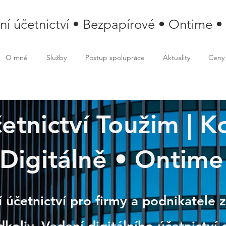
lní účetnictví • Bezpapírové • Ontime •
O mně
Služby
Postup spolupráce
Aktuality
Ceny
četnictví Toužim | 
im
Digitálně • Ontime
 účetnictví pro firmy a podnikatele z