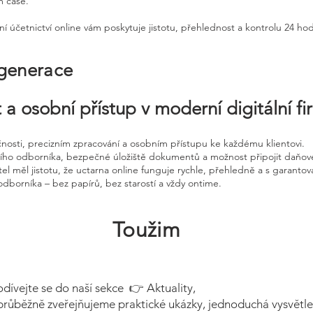
m čase.
ní účetnictví online vám poskytuje jistotu, přehlednost a kontrolu 24 ho
 generace
 a osobní přístup v moderní digitální f
čnosti, precizním zpracování a osobním přístupu ke každému klientovi.
ního odborníka, bezpečné úložiště dokumentů a možnost připojit daňov
el měl jistotu, že uctarna online funguje rychle, přehledně a s garanto
odborníka – bez papírů, bez starostí a vždy ontime.
Toužim
odívejte se do naší sekce 👉 Aktuality,
průběžně zveřejňujeme praktické ukázky, jednoduchá vysvětle