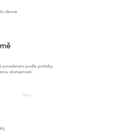
din denně.
irmě
é poradenství podle potřeby.
vanou dostupností.
Next
ní,