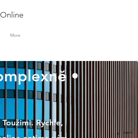
 Online
More
Komplexně •
 Toužimi. Rychle,