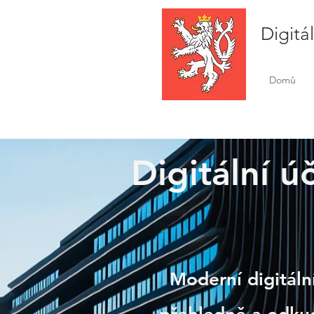
Digitá
Domů
Digitální ú
Touž
Moderní digitální