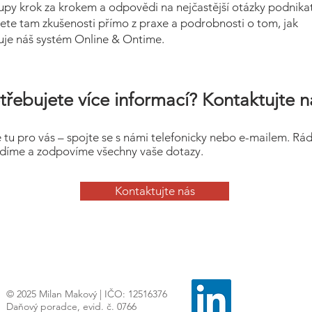
upy krok za krokem a odpovědi na nejčastější otázky podnikat
ete tam zkušenosti přímo z praxe a podrobnosti o tom, jak
uje náš systém Online & Ontime.
třebujete více informací? Kontaktujte n
 tu pro vás – spojte se s námi telefonicky nebo e-mailem. Rá
díme a zodpovíme všechny vaše dotazy.
Kontaktujte nás
© 2025 Milan Makový | IČO: 12516376
Daňový poradce, evid. č. 0766