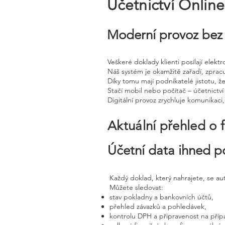
Účetnictví Onlin
Moderní provoz bez 
Veškeré doklady klienti posílají elek
Náš systém je okamžitě zařadí, zprac
Díky tomu mají podnikatelé jistotu, že
Stačí mobil nebo počítač – účetnictví 
Digitální provoz zrychluje komunikaci
Aktuální přehled o 
Účetní data ihned p
Každý doklad, který nahrajete, se a
Můžete sledovat:
stav pokladny a bankovních účtů,
přehled závazků a pohledávek,
kontrolu DPH a připravenost na příp