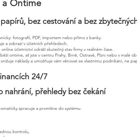
e a Ontime
papírů, bez cestování a bez zbytečnýc
tronicky: fotografií, PDF, importem nebo přímo z banky.
uje a zobrazí v účetních přehledech.
 online účetnictví odráží skutečný stav firmy v reálném čase.
běží ontime, ať jste v centru Prahy, Brně, Ostravě, Plzni nebo v malé ob
, snižuje náklady a umožňuje vám věnovat se vlastnímu podnikání, ne pap
financích 24/7
o nahrání, přehledy bez čekání
utomaticky zpracuje a promítne do systému.
adnou kontrolu,