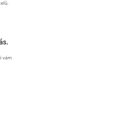
elů.
ás.
di vám