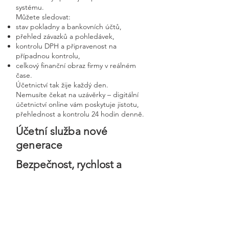
systému.
Můžete sledovat:
stav pokladny a bankovních účtů,
přehled závazků a pohledávek,
kontrolu DPH a připravenost na
případnou kontrolu,
celkový finanční obraz firmy v reálném
čase.
Účetnictví tak žije každý den.
Nemusíte čekat na uzávěrky – digitální
účetnictví online vám poskytuje jistotu,
přehlednost a kontrolu 24 hodin denně.
Účetní služba nové
generace
Bezpečnost, rychlost a
osobní přístup v moderní
digitální firmě
Digitální účetnictví stavíme na
bezpečnosti, precizním zpracování a