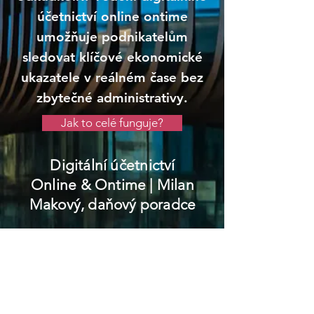
účetnictví online ontime
umožňuje podnikatelům
sledovat klíčové ekonomické
ukazatele v reálném čase bez
zbytečné administrativy.
Jak to celé funguje?
Digitální účetnictví
Online & Ontime
| Milan
Makový, daňový poradce
Třebenice