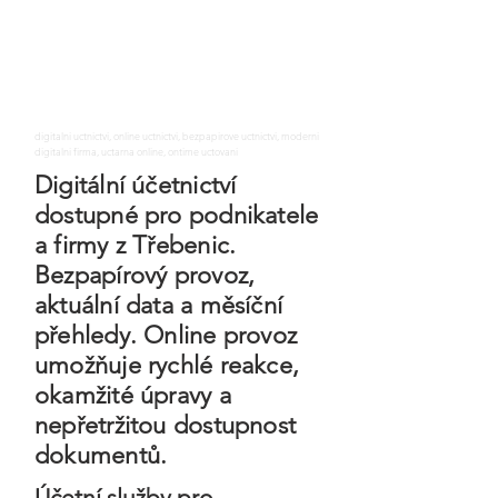
digitalni uctnictvi, online uctnictvi, bezpapirove uctnictvi, moderni
digitalni firma, uctarna online, ontime uctovani
Digitální účetnictví
dostupné pro podnikatele
a firmy z Třebenic.
Bezpapírový provoz,
aktuální data a měsíční
přehledy. Online provoz
umožňuje rychlé reakce,
okamžité úpravy a
nepřetržitou dostupnost
dokumentů.
Účetní služby pro