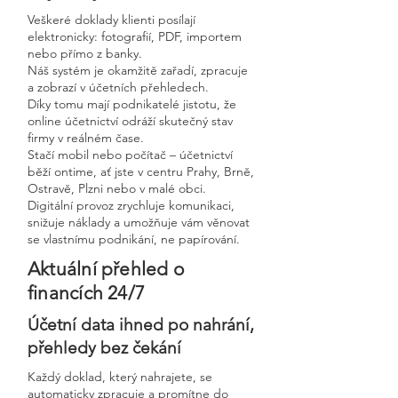
Veškeré doklady klienti posílají
elektronicky: fotografií, PDF, importem
nebo přímo z banky.
Náš systém je okamžitě zařadí, zpracuje
a zobrazí v účetních přehledech.
Díky tomu mají podnikatelé jistotu, že
online účetnictví odráží skutečný stav
firmy v reálném čase.
Stačí mobil nebo počítač – účetnictví
běží ontime, ať jste v centru Prahy, Brně,
Ostravě, Plzni nebo v malé obci.
Digitální provoz zrychluje komunikaci,
snižuje náklady a umožňuje vám věnovat
se vlastnímu podnikání, ne papírování.
Aktuální přehled o
financích 24/7
Účetní data ihned po nahrání,
přehledy bez čekání
Každý doklad, který nahrajete, se
automaticky zpracuje a promítne do