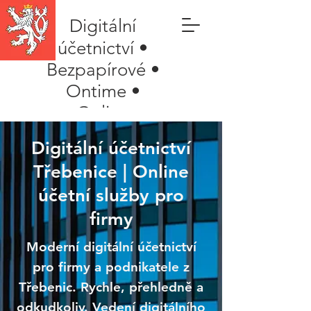
Digitální
účetnictví •
Bezpapírové •
Ontime •
Online
Digitální účetnictví
Třebenice | Online
účetní služby pro
firmy
Moderní digitální účetnictví
pro firmy a podnikatele z
Třebenic. Rychle, přehledně a
odkudkoliv. Vedení digitálního