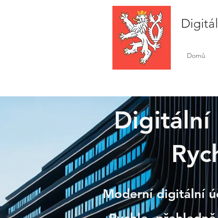
Digitá
Domů
Digitální
Trho
Rych
Moderní digitální ú