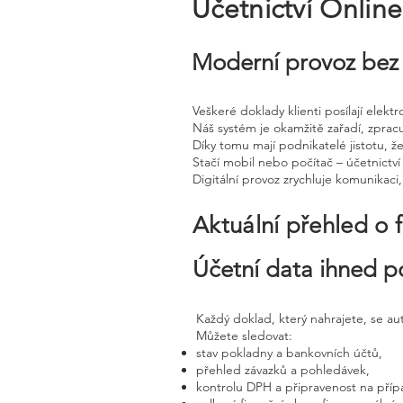
Účetnictví Onlin
Moderní provoz bez 
Veškeré doklady klienti posílají elek
Náš systém je okamžitě zařadí, zprac
Díky tomu mají podnikatelé jistotu, že
Stačí mobil nebo počítač – účetnictví 
Digitální provoz zrychluje komunikaci
Aktuální přehled o 
Účetní data ihned p
Každý doklad, který nahrajete, se a
Můžete sledovat:
stav pokladny a bankovních účtů,
přehled závazků a pohledávek,
kontrolu DPH a připravenost na příp