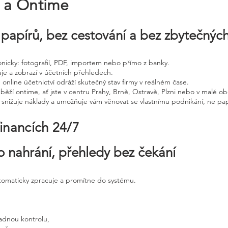
e a Ontime
papírů, bez cestování a bez zbytečnýc
tronicky: fotografií, PDF, importem nebo přímo z banky.
uje a zobrazí v účetních přehledech.
 online účetnictví odráží skutečný stav firmy v reálném čase.
běží ontime, ať jste v centru Prahy, Brně, Ostravě, Plzni nebo v malé ob
, snižuje náklady a umožňuje vám věnovat se vlastnímu podnikání, ne pap
financích 24/7
o nahrání, přehledy bez čekání
utomaticky zpracuje a promítne do systému.
adnou kontrolu,