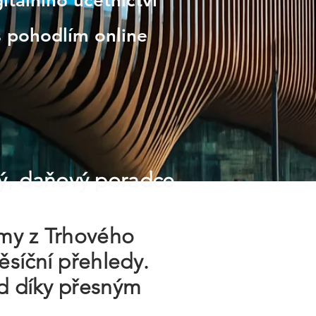
itálního účetnictví
s pohodlím online
ý, daňový poradce
rmy z Trhového
ěsíční přehledy.
d díky přesným