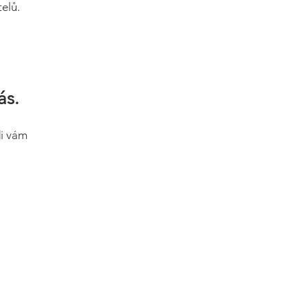
elů.
ás.
di vám