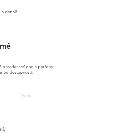
din denně.
irmě
é poradenství podle potřeby.
vanou dostupností.
Next
ní,