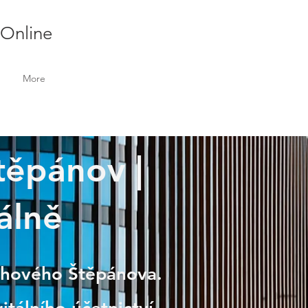
 Online
More
Štěpánov |
álně
Trhového Štěpánova.