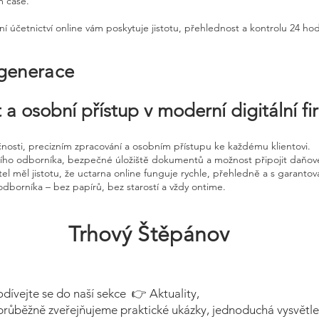
m čase.
ní účetnictví online vám poskytuje jistotu, přehlednost a kontrolu 24 ho
 generace
 a osobní přístup v moderní digitální f
čnosti, precizním zpracování a osobním přístupu ke každému klientovi.
ního odborníka, bezpečné úložiště dokumentů a možnost připojit daňov
el měl jistotu, že uctarna online funguje rychle, přehledně a s garanto
odborníka – bez papírů, bez starostí a vždy ontime.
Trhový Štěpánov
odívejte se do naší sekce 👉 Aktuality,
průběžně zveřejňujeme praktické ukázky, jednoduchá vysvětle