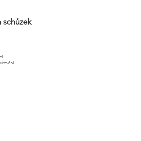
h schůzek
ci.
írování.