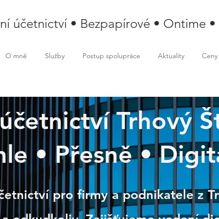
lní účetnictví • Bezpapírové • Ontime •
O mně
Služby
Postup spolupráce
Aktuality
Ceny
 účetnictví Trhový 
vý Štěpánov
le • Přesně • Digit
četnictví pro firmy a podnikatele z 