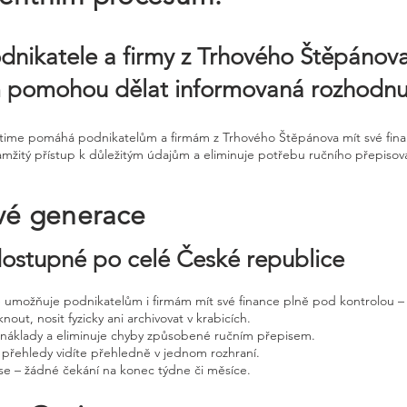
dnikatele a firmy z Trhového Štěpánova
m pomohou dělat informovaná rozhodnut
Ontime pomáhá podnikatelům a firmám z Trhového Štěpánova mít své fin
mžitý přístup k důležitým údajům a eliminuje potřebu ručního přepisován
vé generace
 dostupné po celé České republice
ne umožňuje podnikatelům i firmám mít své finance plně pod kontrolou – 
nout, nosit fyzicky ani archivovat v krabicích.
, náklady a eliminuje chyby způsobené ručním přepisem.
 přehledy vidíte přehledně v jednom rozhraní.
e – žádné čekání na konec týdne či měsíce.