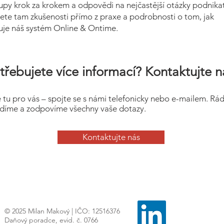
upy krok za krokem a odpovědi na nejčastější otázky podnikat
ete tam zkušenosti přímo z praxe a podrobnosti o tom, jak
uje náš systém Online & Ontime.
třebujete více informací? Kontaktujte n
 tu pro vás – spojte se s námi telefonicky nebo e-mailem. Rá
díme a zodpovíme všechny vaše dotazy.
Kontaktujte nás
© 2025 Milan Makový | IČO: 12516376
Daňový poradce, evid. č. 0766