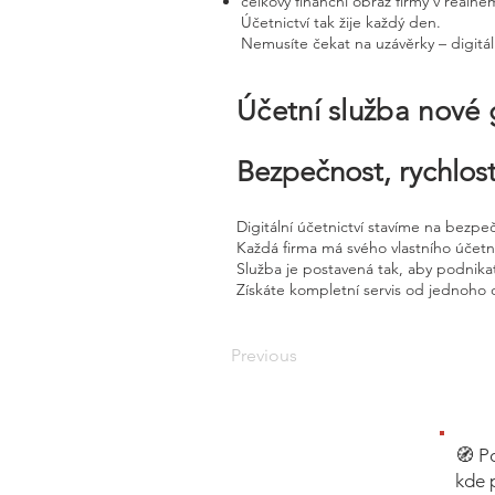
celkový finanční obraz firmy v reálné
Účetnictví tak žije každý den.
Nemusíte čekat na uzávěrky – digitál
Účetní služba nové
Bezpečnost, rychlost
Digitální účetnictví stavíme na bezpe
Každá firma má svého vlastního účet
Služba je postavená tak, aby podnikat
Získáte kompletní servis od jednoho 
Previous
🧭 P
kde 