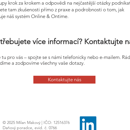
upy krok za krokem a odpovědi na nejčastější otázky podnikat
ete tam zkušenosti přímo z praxe a podrobnosti o tom, jak
uje náš systém Online & Ontime.
třebujete více informací? Kontaktujte n
 tu pro vás – spojte se s námi telefonicky nebo e-mailem. Rá
díme a zodpovíme všechny vaše dotazy.
Kontaktujte nás
© 2025 Milan Makový | IČO: 12516376
Daňový poradce, evid. č. 0766