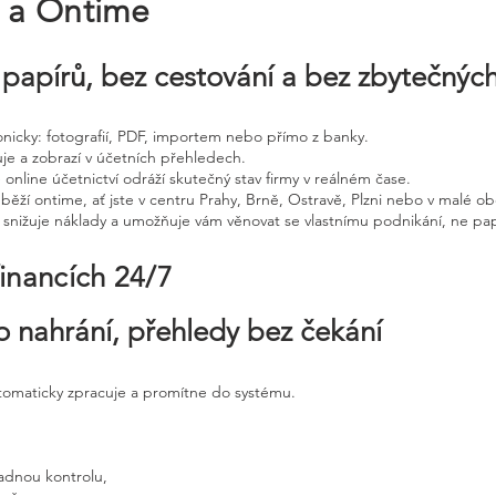
e a Ontime
papírů, bez cestování a bez zbytečnýc
tronicky: fotografií, PDF, importem nebo přímo z banky.
uje a zobrazí v účetních přehledech.
 online účetnictví odráží skutečný stav firmy v reálném čase.
běží ontime, ať jste v centru Prahy, Brně, Ostravě, Plzni nebo v malé ob
, snižuje náklady a umožňuje vám věnovat se vlastnímu podnikání, ne pap
financích 24/7
o nahrání, přehledy bez čekání
utomaticky zpracuje a promítne do systému.
adnou kontrolu,