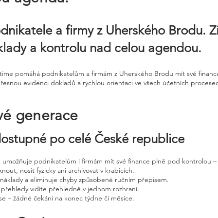
dnikatele a firmy z Uherského Brodu. Zí
lady a kontrolu nad celou agendou.
Ontime pomáhá podnikatelům a firmám z Uherského Brodu mít své finance
snou evidenci dokladů a rychlou orientaci ve všech účetních procesech
vé generace
 dostupné po celé České republice
ne umožňuje podnikatelům i firmám mít své finance plně pod kontrolou – 
nout, nosit fyzicky ani archivovat v krabicích.
, náklady a eliminuje chyby způsobené ručním přepisem.
 přehledy vidíte přehledně v jednom rozhraní.
e – žádné čekání na konec týdne či měsíce.