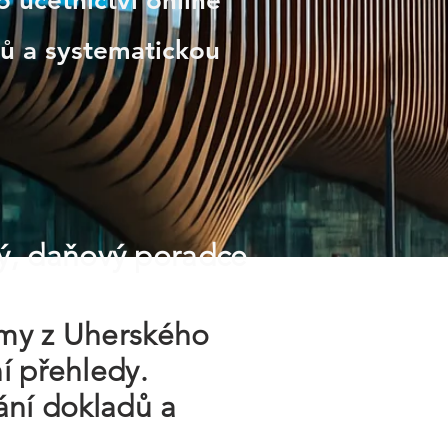
o účetnictví online
ů a systematickou
ý, daňový poradce
irmy z Uherského
í přehledy.
vání dokladů a