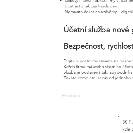
celkový finanční obraz firmy v reálné
Účetnictví tak žije každý den.
Nemusíte čekat na uzávěrky – digitál
Účetní služba nové
Bezpečnost, rychlost
Digitální účetnictví stavíme na bezpe
Každá firma má svého vlastního účet
Služba je postavená tak, aby podnikat
Získáte kompletní servis od jednoho 
Previous
🧭 P
kde 