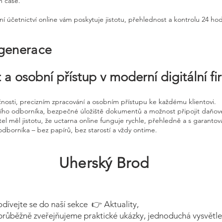
m čase.
ní účetnictví online vám poskytuje jistotu, přehlednost a kontrolu 24 ho
 generace
 a osobní přístup v moderní digitální f
čnosti, precizním zpracování a osobním přístupu ke každému klientovi.
ního odborníka, bezpečné úložiště dokumentů a možnost připojit daňov
el měl jistotu, že uctarna online funguje rychle, přehledně a s garanto
odborníka – bez papírů, bez starostí a vždy ontime.
Uherský Brod
odívejte se do naší sekce 👉 Aktuality,
průběžně zveřejňujeme praktické ukázky, jednoduchá vysvětle