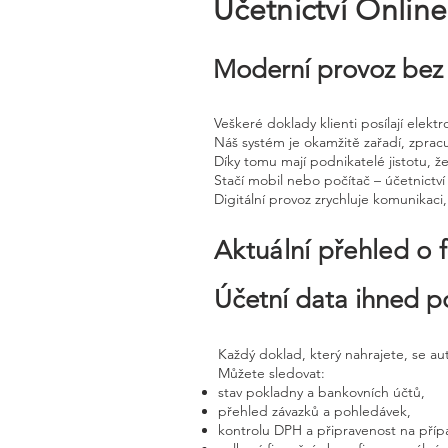
Účetnictví Onlin
Moderní provoz bez 
Veškeré doklady klienti posílají elek
Náš systém je okamžitě zařadí, zprac
Díky tomu mají podnikatelé jistotu, že
Stačí mobil nebo počítač – účetnictví 
Digitální provoz zrychluje komunikaci
Aktuální přehled o 
Účetní data ihned p
Každý doklad, který nahrajete, se a
Můžete sledovat:
stav pokladny a bankovních účtů,
přehled závazků a pohledávek,
kontrolu DPH a připravenost na příp