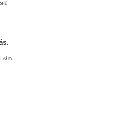
elů.
ás.
di vám