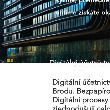
Rychle, přehledně 
ontime získáte o
Digitální účetnic
digitalni uctnictvi, online uc
uctovani
Digitální účetnic
Brodu. Bezpapíro
Digitální procesy
zjednodušují cel