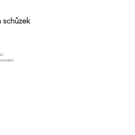
h schůzek
ci.
írování.