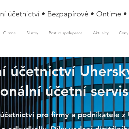
lní účetnictví • Bezpapírové • Ontime •
O mně
Služby
Postup spolupráce
Aktuality
Ceny
ní účetnictví Uhersk
onální účetní servis
ský Brod
 účetnictví pro firmy a podnikatele 