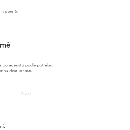
din denně.
irmě
é poradenství podle potřeby.
vanou dostupností.
Next
ní,