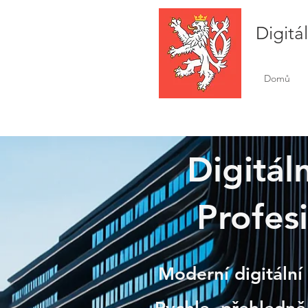
Digitá
Domů
Digitál
Profesi
Uher
Moderní digitální