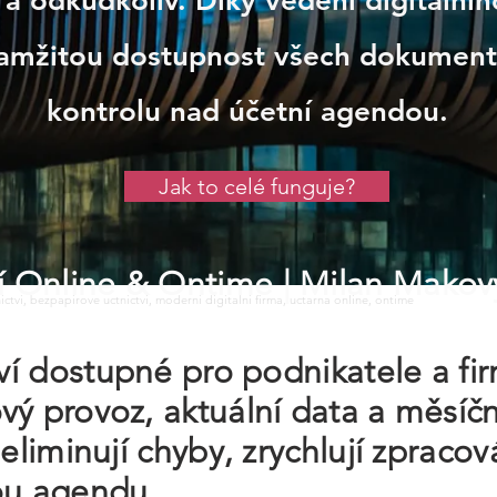
a odkudkoliv. Díky vedení digitálníh
kamžitou dostupnost všech dokument
kontrolu nad účetní agendou.
Jak to celé funguje?
tví Online & Ontime
| Milan Makov
tnictvi, bezpapirove uctnictvi, moderni digitalni firma, uctarna online, ontime
tví dostupné pro podnikatele a f
vý provoz, aktuální data a měsíčn
 eliminují chyby, zrychlují zpraco
ou agendu.