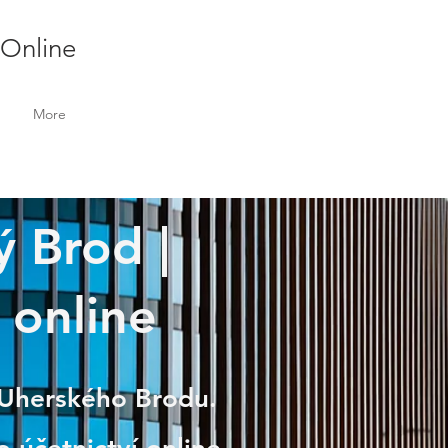
 Online
More
ý Brod |
 online
z Uherského Brodu.