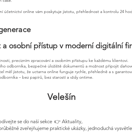
m čase.
ní účetnictví online vám poskytuje jistotu, přehlednost a kontrolu 24 ho
 generace
 a osobní přístup v moderní digitální f
čnosti, precizním zpracování a osobním přístupu ke každému klientovi.
ního odborníka, bezpečné úložiště dokumentů a možnost připojit daňov
el měl jistotu, že uctarna online funguje rychle, přehledně a s garanto
odborníka – bez papírů, bez starostí a vždy ontime.
Velešín
odívejte se do naší sekce 👉 Aktuality,
průběžně zveřejňujeme praktické ukázky, jednoduchá vysvětle