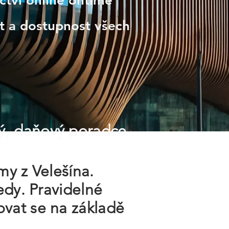
ctví online ontime
st a dostupnost všech
ý, daňový poradce
my z Velešína.
edy. Pravidelné
vat se na základě