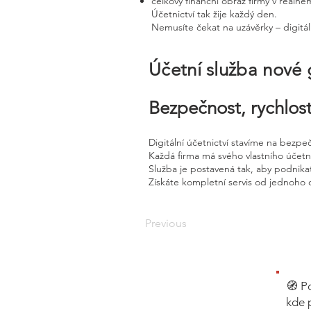
celkový finanční obraz firmy v reálné
Účetnictví tak žije každý den.
Nemusíte čekat na uzávěrky – digitál
Účetní služba nové
Bezpečnost, rychlost
Digitální účetnictví stavíme na bezpe
Každá firma má svého vlastního účet
Služba je postavená tak, aby podnikat
Získáte kompletní servis od jednoho 
Previous
🧭 P
kde 