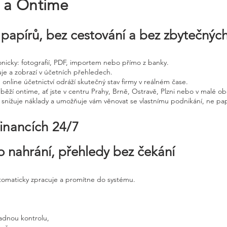
e a Ontime
papírů, bez cestování a bez zbytečnýc
tronicky: fotografií, PDF, importem nebo přímo z banky.
uje a zobrazí v účetních přehledech.
 online účetnictví odráží skutečný stav firmy v reálném čase.
běží ontime, ať jste v centru Prahy, Brně, Ostravě, Plzni nebo v malé ob
, snižuje náklady a umožňuje vám věnovat se vlastnímu podnikání, ne pap
financích 24/7
o nahrání, přehledy bez čekání
utomaticky zpracuje a promítne do systému.
adnou kontrolu,