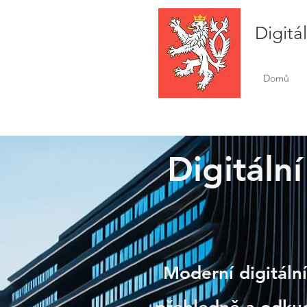
Digitá
Domů
Digitální
Veleš
Moderní digitální