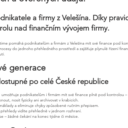
dnikatele a firmy z Velešína. Díky pra
ntrolu nad finančním vývojem firmy.
ntime pomáhá podnikatelům a firmám z Velešína mít své finance pod kont
cesy do jednoho přehledného prostředí a zajišťuje plynulé řízení finan
tí.
vé generace
 dostupné po celé České republice
ne umožňuje podnikatelům i firmám mít své finance plně pod kontrolou – 
nout, nosit fyzicky ani archivovat v krabicích.
, náklady a eliminuje chyby způsobené ručním přepisem.
 přehledy vidíte přehledně v jednom rozhraní.
e – žádné čekání na konec týdne či měsíce.