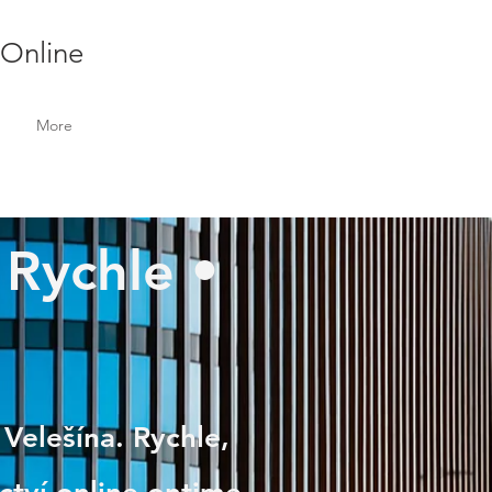
 Online
More
| Rychle •
 Velešína. Rychle,