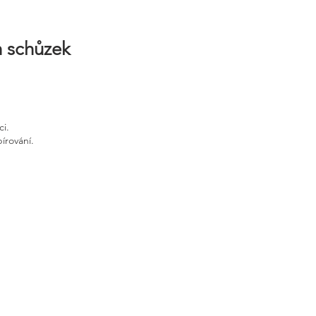
h schůzek
ci.
írování.