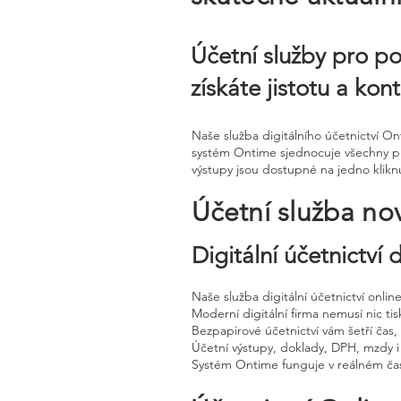
Účetní služby pro po
získáte jistotu a ko
Naše služba digitálního účetnictví O
systém Ontime sjednocuje všechny pro
výstupy jsou dostupné na jedno kliknu
Účetní služba no
Digitální účetnictví
Naše služba digitální účetnictví onli
Moderní digitální firma nemusí nic tisk
Bezpapirové účetnictví vám šetří čas
Účetní výstupy, doklady, DPH, mzdy i
Systém Ontime funguje v reálném čas