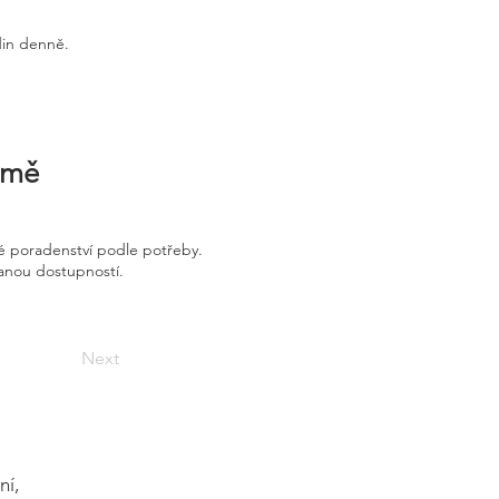
din denně.
irmě
é poradenství podle potřeby.
vanou dostupností.
Next
ní,