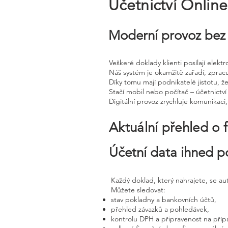
Účetnictví Onlin
Moderní provoz bez 
Veškeré doklady klienti posílají elek
Náš systém je okamžitě zařadí, zprac
Díky tomu mají podnikatelé jistotu, že
Stačí mobil nebo počítač – účetnictví 
Digitální provoz zrychluje komunikaci
Aktuální přehled o 
Účetní data ihned p
Každý doklad, který nahrajete, se a
Můžete sledovat:
stav pokladny a bankovních účtů,
přehled závazků a pohledávek,
kontrolu DPH a připravenost na příp