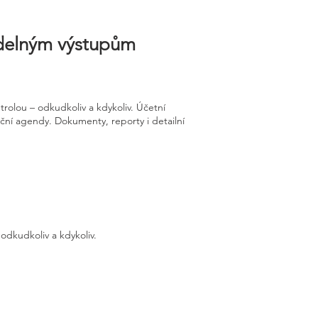
videlným výstupům
rolou – odkudkoliv a kdykoliv. Účetní
ční agendy. Dokumenty, reporty i detailní
odkudkoliv a kdykoliv.