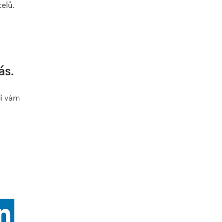
elů.
ás.
di vám