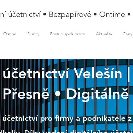
lní účetnictví • Bezpapírové • Ontime •
O mně
Služby
Postup spolupráce
Aktuality
Ceny
 účetnictví Velešín 
ín
Přesně • Digitálně
 účetnictví pro firmy a podnikatele z