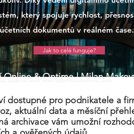
koliv. Díky vedení digitálního účetni
stém, který spojuje rychlost, přesno
účetních dokumentů v reálném čase.
Jak to celé funguje?
tví Online & Ontime
| Milan Makov
tnictvi, bezpapirove uctnictvi, moderni digitalni firma, uctarna online, ontime
tví dostupné pro podnikatele a fir
z, aktuální data a měsíční přehl
ná archivace vám umožní rozhodo
ích a ověřených údajů.