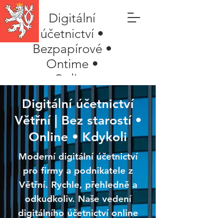
Digitální
účetnictví •
Bezpapírové •
Ontime •
Online
Digitální účetnictví
Větřní | Bez starostí •
Online • Kdykoli
Moderní digitální účetnictví
pro firmy a podnikatele z
Větřní. Rychle, přehledně a
odkudkoliv. Naše vedení
digitálního účetnictví online