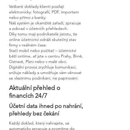
Veškeré doklady klienti posílají
elektronicky: fotografií, PDF, importem
nebo přímo z banky.
Náš systém je okamžitě zařadí, zpracuje
a zobrazí v účetních přehledech.
Díky tomu mají podnikatelé jistotu, že
online účetnictví odráží skutečný stav
firmy v reálném čase.
Stačí mobil nebo počítač – účetnictví
běží ontime, ať jste v centru Prahy, Brně,
Ostravě, Plzni nebo v malé obci.
Digitální provoz zrychluje komunikaci,
snižuje náklady a umožňuje vám věnovat
se vlastnímu podnikání, ne papírování.
Aktuální přehled o
financích 24/7
Účetní data ihned po nahrání,
přehledy bez čekání
Každý doklad, který nahrajete, se
automaticky zpracuje a promítne do