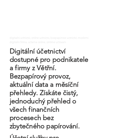
digitalni uctnictvi, online uctnictvi, bezpapirove uctnictvi, moderni
digitalni firma, uctarna online, ontime uctovani
Digitální účetnictví
dostupné pro podnikatele
a firmy z Větřní.
Bezpapírový provoz,
aktuální data a měsíční
přehledy. Získáte čistý,
jednoduchý přehled o
všech finančních
procesech bez
zbytečného papírování.
Účetní služby pro