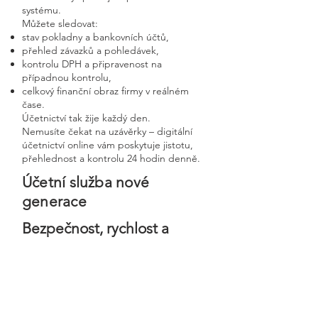
systému.
Můžete sledovat:
stav pokladny a bankovních účtů,
přehled závazků a pohledávek,
kontrolu DPH a připravenost na
případnou kontrolu,
celkový finanční obraz firmy v reálném
čase.
Účetnictví tak žije každý den.
Nemusíte čekat na uzávěrky – digitální
účetnictví online vám poskytuje jistotu,
přehlednost a kontrolu 24 hodin denně.
Účetní služba nové
generace
Bezpečnost, rychlost a
osobní přístup v moderní
digitální firmě
Digitální účetnictví stavíme na
bezpečnosti, precizním zpracování a