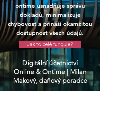
ontime usnadňuje správu
dokladů, minimalizuje
chybovost a přináší okamžitou
dostupnost všech údajů.
Jak to celé funguje?
Digitální účetnictví
Online & Ontime
| Milan
Makový, daňový poradce
Větřní