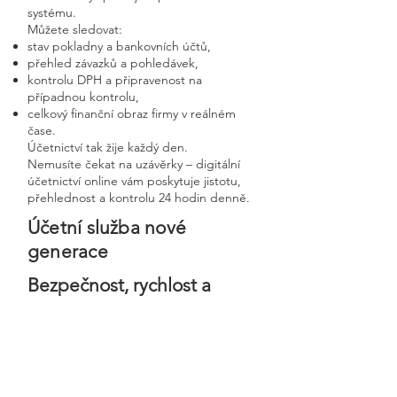
systému.
Můžete sledovat:
stav pokladny a bankovních účtů,
přehled závazků a pohledávek,
kontrolu DPH a připravenost na
případnou kontrolu,
celkový finanční obraz firmy v reálném
čase.
Účetnictví tak žije každý den.
Nemusíte čekat na uzávěrky – digitální
účetnictví online vám poskytuje jistotu,
přehlednost a kontrolu 24 hodin denně.
Účetní služba nové
generace
Bezpečnost, rychlost a
osobní přístup v moderní
digitální firmě
Digitální účetnictví stavíme na
bezpečnosti, precizním zpracování a