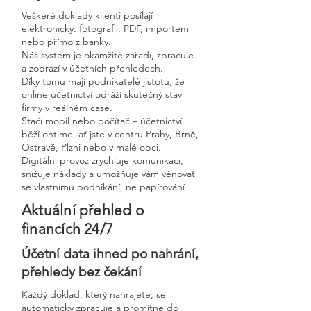
Veškeré doklady klienti posílají
elektronicky: fotografií, PDF, importem
nebo přímo z banky.
Náš systém je okamžitě zařadí, zpracuje
a zobrazí v účetních přehledech.
Díky tomu mají podnikatelé jistotu, že
online účetnictví odráží skutečný stav
firmy v reálném čase.
Stačí mobil nebo počítač – účetnictví
běží ontime, ať jste v centru Prahy, Brně,
Ostravě, Plzni nebo v malé obci.
Digitální provoz zrychluje komunikaci,
snižuje náklady a umožňuje vám věnovat
se vlastnímu podnikání, ne papírování.
Aktuální přehled o
financích 24/7
Účetní data ihned po nahrání,
přehledy bez čekání
Každý doklad, který nahrajete, se
automaticky zpracuje a promítne do