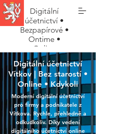
Digitální
účetnictví •
Bezpapírové •
Ontime •
Online
Digitální účetnictví
Vítkov | Bez starostí •
Online • Kdykoli
Moderní digitální účetnictví
pro firmy a podnikatele z
Vítkova. Rychle, přehledně a
odkudkoliv. Díky vedení
digitálního účetnictví online