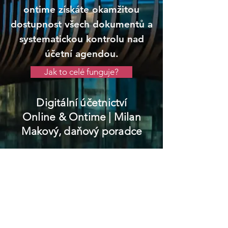
ontime získáte okamžitou
dostupnost všech dokumentů a
systematickou kontrolu nad
účetní agendou.
Jak to celé funguje?
Digitální účetnictví
Online & Ontime
| Milan
Makový, daňový poradce
Vítkov