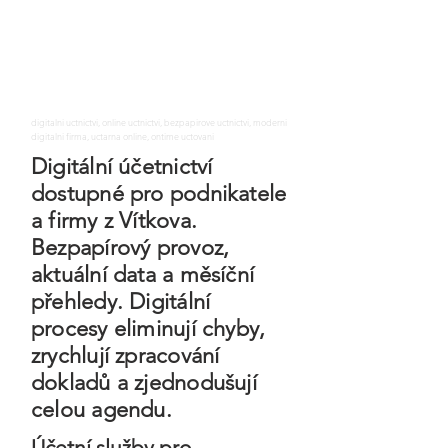
digitalni uctnictvi, online uctnictvi, bezpapirove uctnictvi, moderni
digitalni firma, uctarna online, ontime uctovani
Digitální účetnictví
dostupné pro podnikatele
a firmy z Vítkova.
Bezpapírový provoz,
aktuální data a měsíční
přehledy. Digitální
procesy eliminují chyby,
zrychlují zpracování
dokladů a zjednodušují
celou agendu.
Účetní služby pro