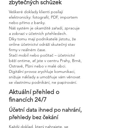
zbytečných schůzek
Veškeré doklady klienti posílají
elektronicky: fotografií, PDF, importem
nebo přímo z banky.
Náš systém je okamžitě zařadí, zpracuje
a zobrazí v účetních přehledech.
Díky tomu mají podnikatelé jistotu, že
online účetnictví odráží skutečný stav
firmy v reálném čase.
Stačí mobil nebo počítač – účetnictví
běží ontime, ať jste v centru Prahy, Brně,
Ostravě, Plzni nebo v malé obci.
Digitální provoz zrychluje komunikaci,
snižuje náklady a umožňuje vám věnovat
se vlastnímu podnikání, ne papírování.
Aktuální přehled o
financích 24/7
Účetní data ihned po nahrání,
přehledy bez čekání
Každý doklad, který nahrajete, se