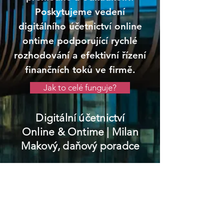
Poskytujeme vedení
digitálního účetnictví online
ontime podporující rychlé
rozhodování a efektivní řízení
finančních toků ve firmě.
Jak to celé funguje?
Digitální účetnictví
Online & Ontime
| Milan
Makový, daňový poradce
Vlachovo Březí