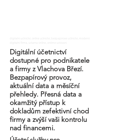
digitalni uctnictvi, online uctnictvi, bezpapirove uctnictvi, moderni
digitalni firma, uctarna online, ontime uctovani
Digitální účetnictví
dostupné pro podnikatele
a firmy z Vlachova Březí.
Bezpapírový provoz,
aktuální data a měsíční
přehledy. Přesná data a
okamžitý přístup k
dokladům zefektivní chod
firmy a zvýší vaši kontrolu
nad financemi.
Účetní služby pro