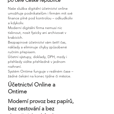
po celé České republice
Naše služba digitální účetnictví online
umožňuje podnikatelům i firmám mít své
finance plně pod kontrolou – odkudkoliv
a kdykoliv.
Moderní digitální firma nemusí nic
tisknout, nosit fyzicky ani archivovat v
krabicích.
Bezpapirové účetnictví vám šetří čas,
náklady a eliminuje chyby způsobené
ručním přepisem.
Účetní výstupy, doklady, DPH, mzdy i
přehledy vidíte přehledně v jednom
rozhraní.
Systém Ontime funguje v reálném čase –
žádné čekání na konec týdne či měsíce.
Účetnictví Online a
Ontime
Moderní provoz bez papírů,
bez cestování a bez