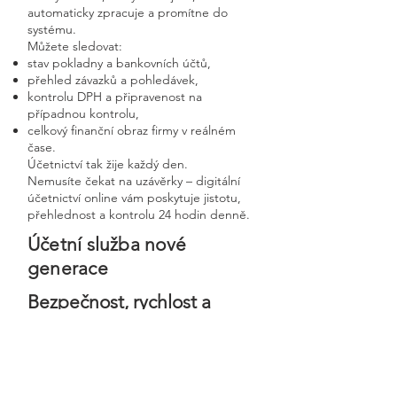
automaticky zpracuje a promítne do
systému.
Můžete sledovat:
stav pokladny a bankovních účtů,
přehled závazků a pohledávek,
kontrolu DPH a připravenost na
případnou kontrolu,
celkový finanční obraz firmy v reálném
čase.
Účetnictví tak žije každý den.
Nemusíte čekat na uzávěrky – digitální
účetnictví online vám poskytuje jistotu,
přehlednost a kontrolu 24 hodin denně.
Účetní služba nové
generace
Bezpečnost, rychlost a
osobní přístup v moderní
digitální firmě
Digitální účetnictví stavíme na