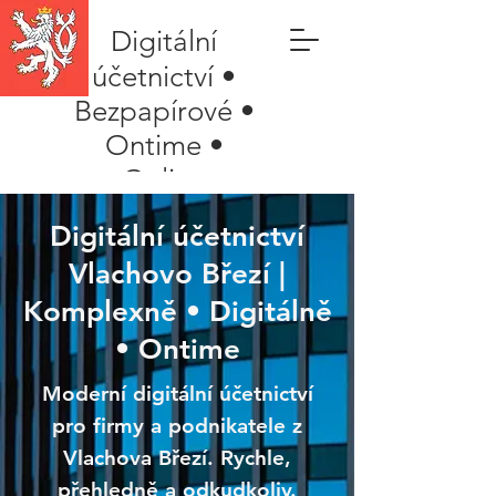
Digitální
účetnictví •
Bezpapírové •
Ontime •
Online
Digitální účetnictví
Vlachovo Březí |
Komplexně • Digitálně
• Ontime
Moderní digitální účetnictví
pro firmy a podnikatele z
Vlachova Březí. Rychle,
přehledně a odkudkoliv.