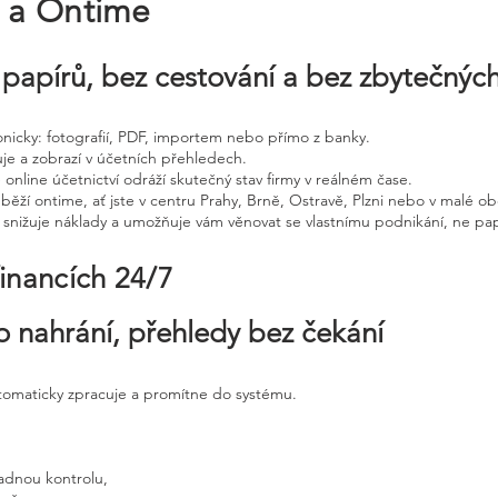
e a Ontime
papírů, bez cestování a bez zbytečnýc
tronicky: fotografií, PDF, importem nebo přímo z banky.
uje a zobrazí v účetních přehledech.
 online účetnictví odráží skutečný stav firmy v reálném čase.
běží ontime, ať jste v centru Prahy, Brně, Ostravě, Plzni nebo v malé ob
, snižuje náklady a umožňuje vám věnovat se vlastnímu podnikání, ne pap
financích 24/7
o nahrání, přehledy bez čekání
utomaticky zpracuje a promítne do systému.
adnou kontrolu,