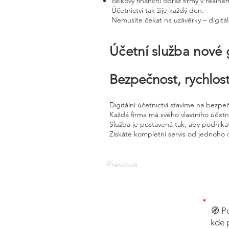
celkový finanční obraz firmy v reálné
Účetnictví tak žije každý den.
Nemusíte čekat na uzávěrky – digitál
Účetní služba nové
Bezpečnost, rychlost
Digitální účetnictví stavíme na bezpe
Každá firma má svého vlastního účet
Služba je postavená tak, aby podnikat
Získáte kompletní servis od jednoho 
Previous
🧭 P
kde 