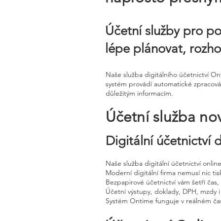
Účetní služby pro po
lépe plánovat, rozho
Naše služba digitálního účetnictví O
systém provádí automatické zpracován
důležitým informacím.
Účetní služba no
Digitální účetnictví
Naše služba digitální účetnictví onli
Moderní digitální firma nemusí nic tisk
Bezpapirové účetnictví vám šetří čas
Účetní výstupy, doklady, DPH, mzdy i
Systém Ontime funguje v reálném čas