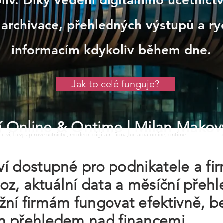
iv. Díky vedení digitálního účetnict
 archivace, přehledných výstupů a ry
informacím kdykoliv během dne.
Jak to celé funguje?
tví Online & Ontime
| Milan Makov
tnictvi, bezpapirove uctnictvi, moderni digitalni firma, uctarna online, ontime
tví dostupné pro podnikatele a fir
oz, aktuální data a měsíční přeh
ní firmám fungovat efektivně, b
m přehledem nad financemi.