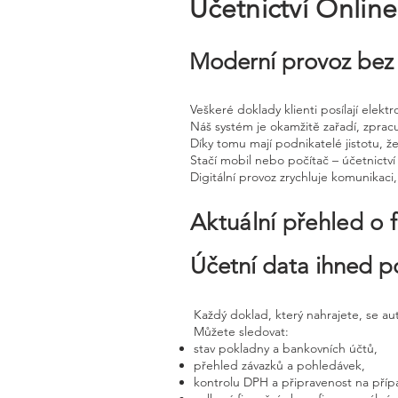
Účetnictví Onlin
Moderní provoz bez 
Veškeré doklady klienti posílají elek
Náš systém je okamžitě zařadí, zprac
Díky tomu mají podnikatelé jistotu, že
Stačí mobil nebo počítač – účetnictví 
Digitální provoz zrychluje komunikaci
Aktuální přehled o 
Účetní data ihned p
Každý doklad, který nahrajete, se a
Můžete sledovat:
stav pokladny a bankovních účtů,
přehled závazků a pohledávek,
kontrolu DPH a připravenost na příp