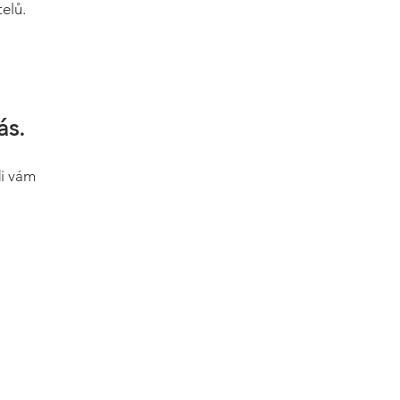
elů.
ás.
di vám