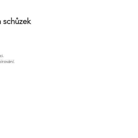
h schůzek
ci.
írování.