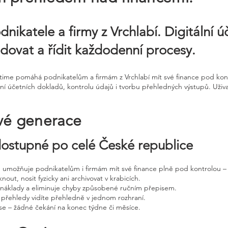
dnikatele a firmy z Vrchlabí. Digitální 
dovat a řídit každodenní procesy.
ntime pomáhá podnikatelům a firmám z Vrchlabí mít své finance pod kontr
í účetních dokladů, kontrolu údajů i tvorbu přehledných výstupů. Uživa
vé generace
 dostupné po celé České republice
ne umožňuje podnikatelům i firmám mít své finance plně pod kontrolou – 
nout, nosit fyzicky ani archivovat v krabicích.
, náklady a eliminuje chyby způsobené ručním přepisem.
 přehledy vidíte přehledně v jednom rozhraní.
e – žádné čekání na konec týdne či měsíce.