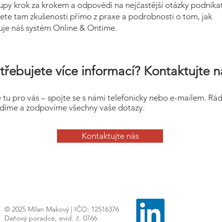
upy krok za krokem a odpovědi na nejčastější otázky podnikat
ete tam zkušenosti přímo z praxe a podrobnosti o tom, jak
uje náš systém Online & Ontime.
třebujete více informací? Kontaktujte n
 tu pro vás – spojte se s námi telefonicky nebo e-mailem. Rá
díme a zodpovíme všechny vaše dotazy.
Kontaktujte nás
© 2025 Milan Makový | IČO: 12516376
Daňový poradce, evid. č. 0766