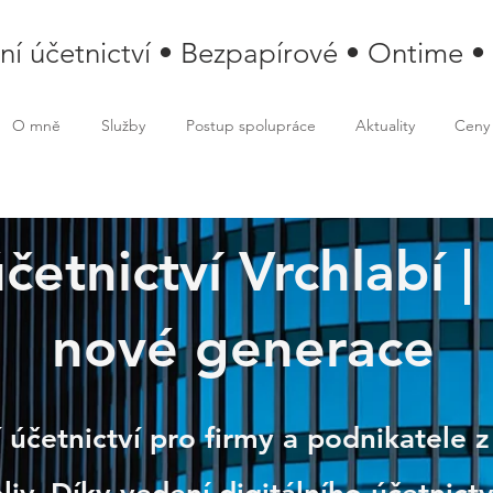
lní účetnictví • Bezpapírové • Ontime •
O mně
Služby
Postup spolupráce
Aktuality
Ceny
účetnictví Vrchlabí |
abí
nové generace
 účetnictví pro firmy a podnikatele z