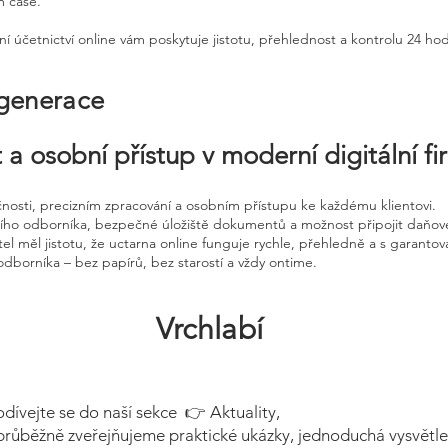
m čase.
ní účetnictví online vám poskytuje jistotu, přehlednost a kontrolu 24 ho
 generace
 a osobní přístup v moderní digitální f
čnosti, precizním zpracování a osobním přístupu ke každému klientovi.
ního odborníka, bezpečné úložiště dokumentů a možnost připojit daňov
el měl jistotu, že uctarna online funguje rychle, přehledně a s garanto
odborníka – bez papírů, bez starostí a vždy ontime.
Vrchlabí
odívejte se do naší sekce 👉 Aktuality,
průběžně zveřejňujeme praktické ukázky, jednoduchá vysvětle