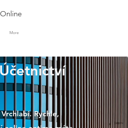
 Online
More
 Účetnictví
 Vrchlabí. Rychle,