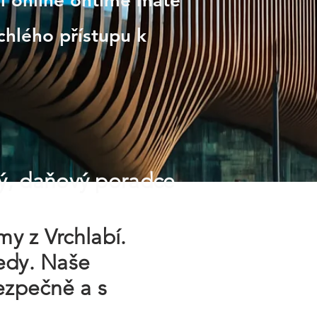
ví online ontime máte
chlého přístupu k
ý, daňový poradce
my z Vrchlabí.
ledy. Naše
ezpečně a s