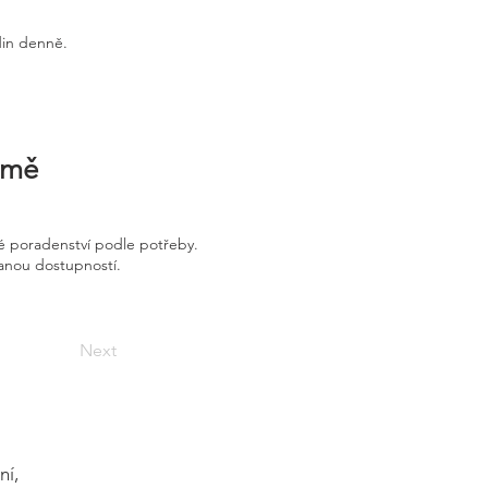
din denně.
irmě
é poradenství podle potřeby.
vanou dostupností.
Next
ní,