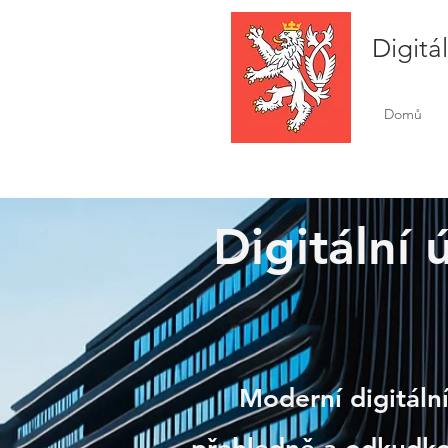
Digitá
Domů
Digitální 
Vrchl
Moderní digitální