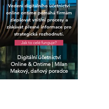
Vedení digitálního účetnictví
online ontime pomáhá firmám
zlepšovat vnitřní procesy a
získávat přesné informace pro
strategická rozhodnutí.
Jak to celé funguje?
Digitální účetnictví
Online & Ontime
| Milan
Makový, daňový poradce
Vysoké nad Jizerou