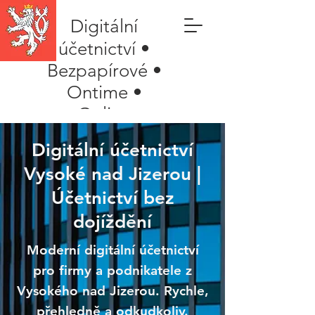
Digitální
účetnictví •
Bezpapírové •
Ontime •
Online
Digitální účetnictví
Vysoké nad Jizerou |
Účetnictví bez
dojíždění
Moderní digitální účetnictví
pro firmy a podnikatele z
Vysokého nad Jizerou. Rychle,
přehledně a odkudkoliv.