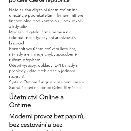
po celé České republice
Naše služba digitální účetnictví online
umožňuje podnikatelům i firmám mít své
finance plně pod kontrolou – odkudkoliv
a kdykoliv.
Moderní digitální firma nemusí nic
tisknout, nosit fyzicky ani archivovat v
krabicích.
Bezpapirové účetnictví vám šetří čas,
náklady a eliminuje chyby způsobené
ručním přepisem.
Účetní výstupy, doklady, DPH, mzdy i
přehledy vidíte přehledně v jednom
rozhraní.
Systém Ontime funguje v reálném čase –
žádné čekání na konec týdne či měsíce.
Účetnictví Online a
Ontime
Moderní provoz bez papírů,
bez cestování a bez