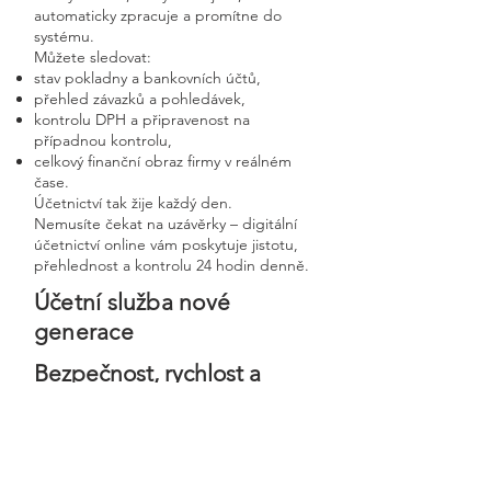
automaticky zpracuje a promítne do
systému.
Můžete sledovat:
stav pokladny a bankovních účtů,
přehled závazků a pohledávek,
kontrolu DPH a připravenost na
případnou kontrolu,
celkový finanční obraz firmy v reálném
čase.
Účetnictví tak žije každý den.
Nemusíte čekat na uzávěrky – digitální
účetnictví online vám poskytuje jistotu,
přehlednost a kontrolu 24 hodin denně.
Účetní služba nové
generace
Bezpečnost, rychlost a
osobní přístup v moderní
digitální firmě
Digitální účetnictví stavíme na