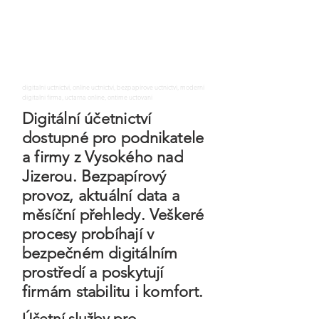
digitalni uctnictvi, online uctnictvi, bezpapirove uctnictvi, moderni
digitalni firma, uctarna online, ontime uctovani
Digitální účetnictví
dostupné pro podnikatele
a firmy z Vysokého nad
Jizerou. Bezpapírový
provoz, aktuální data a
měsíční přehledy. Veškeré
procesy probíhají v
bezpečném digitálním
prostředí a poskytují
firmám stabilitu i komfort.
Účetní služby pro