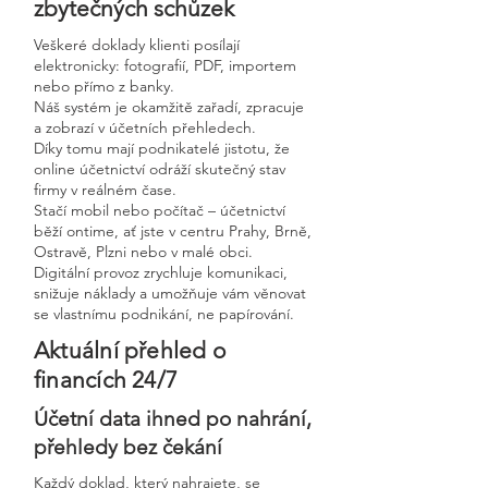
zbytečných schůzek
Veškeré doklady klienti posílají
elektronicky: fotografií, PDF, importem
nebo přímo z banky.
Náš systém je okamžitě zařadí, zpracuje
a zobrazí v účetních přehledech.
Díky tomu mají podnikatelé jistotu, že
online účetnictví odráží skutečný stav
firmy v reálném čase.
Stačí mobil nebo počítač – účetnictví
běží ontime, ať jste v centru Prahy, Brně,
Ostravě, Plzni nebo v malé obci.
Digitální provoz zrychluje komunikaci,
snižuje náklady a umožňuje vám věnovat
se vlastnímu podnikání, ne papírování.
Aktuální přehled o
financích 24/7
Účetní data ihned po nahrání,
přehledy bez čekání
Každý doklad, který nahrajete, se