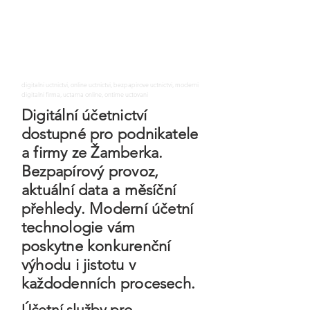
digitalni uctnictvi, online uctnictvi, bezpapirove uctnictvi, moderni
digitalni firma, uctarna online, ontime uctovani
Digitální účetnictví
dostupné pro podnikatele
a firmy ze Žamberka.
Bezpapírový provoz,
aktuální data a měsíční
přehledy. Moderní účetní
technologie vám
poskytne konkurenční
výhodu i jistotu v
každodenních procesech.
Účetní služby pro