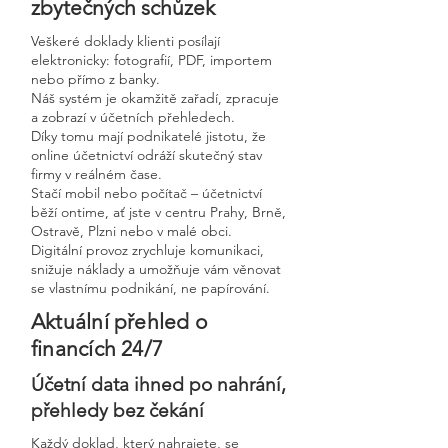
zbytečných schůzek
Veškeré doklady klienti posílají
elektronicky: fotografií, PDF, importem
nebo přímo z banky.
Náš systém je okamžitě zařadí, zpracuje
a zobrazí v účetních přehledech.
Díky tomu mají podnikatelé jistotu, že
online účetnictví odráží skutečný stav
firmy v reálném čase.
Stačí mobil nebo počítač – účetnictví
běží ontime, ať jste v centru Prahy, Brně,
Ostravě, Plzni nebo v malé obci.
Digitální provoz zrychluje komunikaci,
snižuje náklady a umožňuje vám věnovat
se vlastnímu podnikání, ne papírování.
Aktuální přehled o
financích 24/7
Účetní data ihned po nahrání,
přehledy bez čekání
Každý doklad, který nahrajete, se