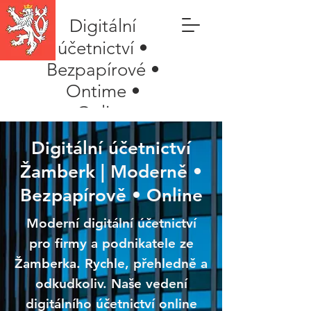
Digitální
účetnictví •
Bezpapírové •
Ontime •
Online
Digitální účetnictví
Žamberk | Moderně •
Bezpapírově • Online
Moderní digitální účetnictví
pro firmy a podnikatele ze
Žamberka. Rychle, přehledně a
odkudkoliv. Naše vedení
digitálního účetnictví online