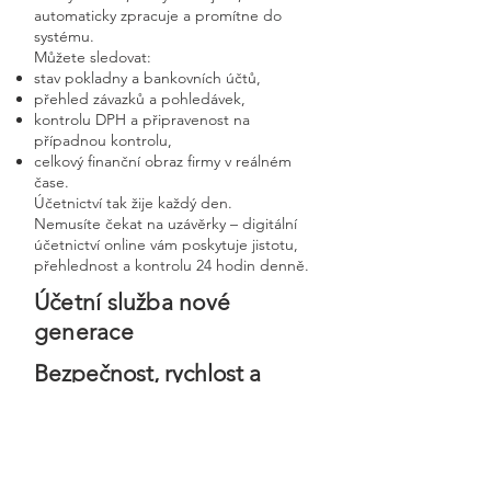
automaticky zpracuje a promítne do
systému.
Můžete sledovat:
stav pokladny a bankovních účtů,
přehled závazků a pohledávek,
kontrolu DPH a připravenost na
případnou kontrolu,
celkový finanční obraz firmy v reálném
čase.
Účetnictví tak žije každý den.
Nemusíte čekat na uzávěrky – digitální
účetnictví online vám poskytuje jistotu,
přehlednost a kontrolu 24 hodin denně.
Účetní služba nové
generace
Bezpečnost, rychlost a
osobní přístup v moderní
digitální firmě
Digitální účetnictví stavíme na