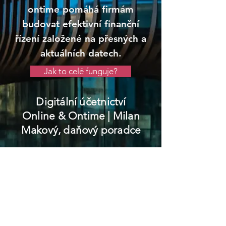
ontime pomáhá firmám
budovat efektivní finanční
řízení založené na přesných a
aktuálních datech.
Jak to celé funguje?
Digitální účetnictví
Online & Ontime
| Milan
Makový, daňový poradce
Žamberk