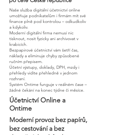
po celé České republice
Naše služba digitální účetnictví online
umožňuje podnikatelům i firmám mít své
finance plně pod kontrolou – odkudkoliv
a kdykoliv.
Moderní digitální firma nemusí nic
tisknout, nosit fyzicky ani archivovat v
krabicích.
Bezpapirové účetnictví vám šetří čas,
náklady a eliminuje chyby způsobené
ručním přepisem.
Účetní výstupy, doklady, DPH, mzdy i
přehledy vidíte přehledně v jednom
rozhraní.
Systém Ontime funguje v reálném čase –
žádné čekání na konec týdne či měsíce.
Účetnictví Online a
Ontime
Moderní provoz bez papírů,
bez cestování a bez