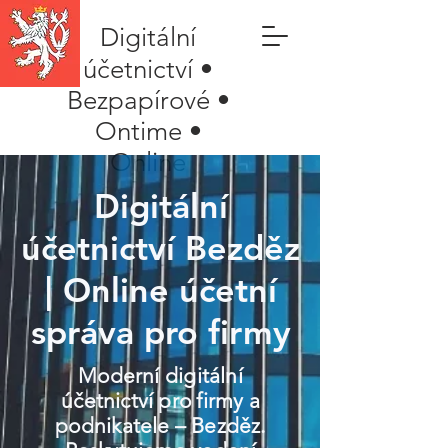
Digitální
účetnictví •
Bezpapírové •
Ontime •
Online
Digitální
účetnictví Bezděz
| Online účetní
správa pro firmy
Moderní digitální
účetnictví pro firmy a
podnikatele – Bezděz.