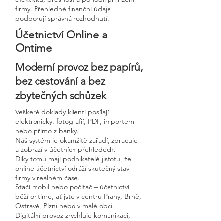
firmy. Přehledné finanční údaje
podporují správná rozhodnutí.
Účetnictví Online a
Ontime
Moderní provoz bez papírů,
bez cestování a bez
zbytečných schůzek
Veškeré doklady klienti posílají
elektronicky: fotografií, PDF, importem
nebo přímo z banky.
Náš systém je okamžitě zařadí, zpracuje
a zobrazí v účetních přehledech.
Díky tomu mají podnikatelé jistotu, že
online účetnictví odráží skutečný stav
firmy v reálném čase.
Stačí mobil nebo počítač – účetnictví
běží ontime, ať jste v centru Prahy, Brně,
Ostravě, Plzni nebo v malé obci.
Digitální provoz zrychluje komunikaci,