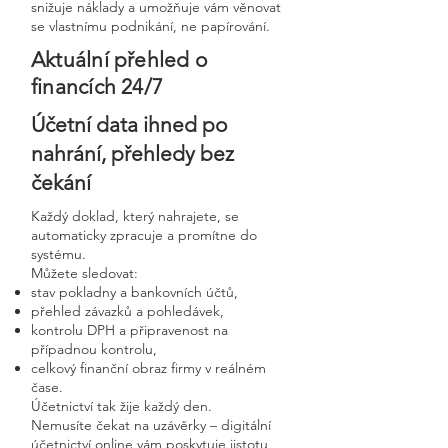
snižuje náklady a umožňuje vám věnovat
se vlastnímu podnikání, ne papírování.
Aktuální přehled o
financích 24/7
Účetní data ihned po
nahrání, přehledy bez
čekání
Každý doklad, který nahrajete, se
automaticky zpracuje a promítne do
systému.
Můžete sledovat:
stav pokladny a bankovních účtů,
přehled závazků a pohledávek,
kontrolu DPH a připravenost na
případnou kontrolu,
celkový finanční obraz firmy v reálném
čase.
Účetnictví tak žije každý den.
Nemusíte čekat na uzávěrky – digitální
účetnictví online vám poskytuje jistotu,