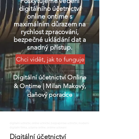
Poskytujeme vedení
digitálního účetnictví
online ontime s
maximálním důrazem na
rychlost zpracování,
bezpečné ukládání dat a
snadný přístup.
Chci vidět, jak to funguje
Digitální účetnictví Online
& Ontime
| Milan Makový,
daňový poradce
digitalni uctnictvi, online uctnictvi, bezpapirove uctnictvi, moderni
digitalni firma, uctarna online, ontime uctovani
Digitální účetnictví