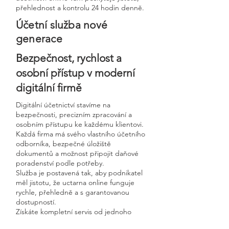
přehlednost a kontrolu 24 hodin denně.
Účetní služba nové
generace
Bezpečnost, rychlost a
osobní přístup v moderní
digitální firmě
Digitální účetnictví stavíme na
bezpečnosti, precizním zpracování a
osobním přístupu ke každému klientovi.
Každá firma má svého vlastního účetního
odborníka, bezpečné úložiště
dokumentů a možnost připojit daňové
poradenství podle potřeby.
Služba je postavená tak, aby podnikatel
měl jistotu, že uctarna online funguje
rychle, přehledně a s garantovanou
dostupností.
Získáte kompletní servis od jednoho
odborníka – bez papírů, bez starostí a