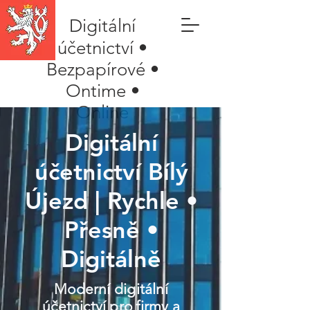
Digitální
účetnictví •
Bezpapírové •
Ontime •
Online
Digitální
účetnictví Bílý
Újezd | Rychle •
Přesně •
Digitálně
Moderní digitální
účetnictví pro firmy a