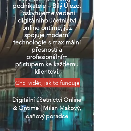
podnikatele – Bílý Újezd.
Poskytujeme vedení
digitálního účetnictví
online ontime, jež
spojuje moderní
technologie s maximální
přesností a
profesionálním
přístupem ke každému
klientovi.
Chci vidět, jak to funguje
Digitální účetnictví Online
& Ontime
| Milan Makový,
daňový poradce