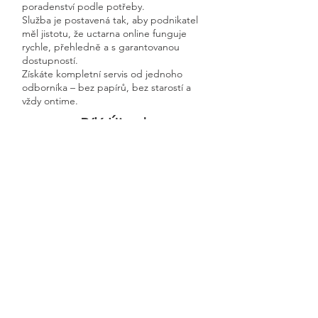
poradenství podle potřeby.
Služba je postavená tak, aby podnikatel
měl jistotu, že uctarna online funguje
rychle, přehledně a s garantovanou
dostupností.
Získáte kompletní servis od jednoho
odborníka – bez papírů, bez starostí a
vždy ontime.
Bílý Újezd
Previous
Next
🧭 Podívejte se do naší sekce 👉
Aktuality,
kde průběžně zveřejňujeme
praktické ukázky, jednoduchá