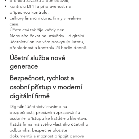
přehled závazků a pohledávek,
kontrolu DPH a připravenost na
případnou kontrolu,
celkový finanční obraz firmy v reálném
čase.
Účetnictví tak žije každý den.
Nemusíte čekat na uzávěrky – digitální
účetnictví online vám poskytuje jistotu,
přehlednost a kontrolu 24 hodin denně.
Účetní služba nové
generace
Bezpečnost, rychlost a
osobní přístup v moderní
digitální firmě
Digitální účetnictví stavíme na
bezpečnosti, precizním zpracování a
osobním přístupu ke každému klientovi.
Každá firma má svého vlastního účetního
odborníka, bezpečné úložiště
dokumentů a možnost připojit daňové