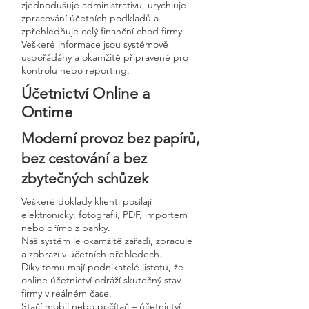
zjednodušuje administrativu, urychluje
zpracování účetních podkladů a
zpřehledňuje celý finanční chod firmy.
Veškeré informace jsou systémově
uspořádány a okamžitě připravené pro
kontrolu nebo reporting.
Účetnictví Online a
Ontime
Moderní provoz bez papírů,
bez cestování a bez
zbytečných schůzek
Veškeré doklady klienti posílají
elektronicky: fotografií, PDF, importem
nebo přímo z banky.
Náš systém je okamžitě zařadí, zpracuje
a zobrazí v účetních přehledech.
Díky tomu mají podnikatelé jistotu, že
online účetnictví odráží skutečný stav
firmy v reálném čase.
Stačí mobil nebo počítač – účetnictví