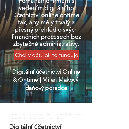
Pomáháme firmám s
vedením digitálního
účetnictví online ontime
tak, aby měly trvalý a
přesný přehled o svých
finančních procesech bez
zbytečné administrativy.
Chci vidět, jak to funguje
Digitální účetnictví Online
& Ontime
| Milan Makový,
daňový poradce
digitalni uctnictvi, online uctnictvi, bezpapirove uctnictvi, moderni
digitalni firma, uctarna online, ontime uctovani
Digitální účetnictví