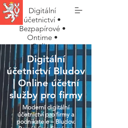
Digitální
účetnictví •
Bezpapírové •
Ontime •
Online
Digitální
účetnictví Bludov
| Online účetní
služby pro firmy
Moderní digitální
účetnictví pro firmy a
podnikatele – Bludov.