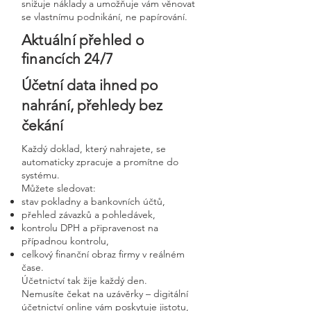
snižuje náklady a umožňuje vám věnovat
se vlastnímu podnikání, ne papírování.
Aktuální přehled o
financích 24/7
Účetní data ihned po
nahrání, přehledy bez
čekání
Každý doklad, který nahrajete, se
automaticky zpracuje a promítne do
systému.
Můžete sledovat:
stav pokladny a bankovních účtů,
přehled závazků a pohledávek,
kontrolu DPH a připravenost na
případnou kontrolu,
celkový finanční obraz firmy v reálném
čase.
Účetnictví tak žije každý den.
Nemusíte čekat na uzávěrky – digitální
účetnictví online vám poskytuje jistotu,