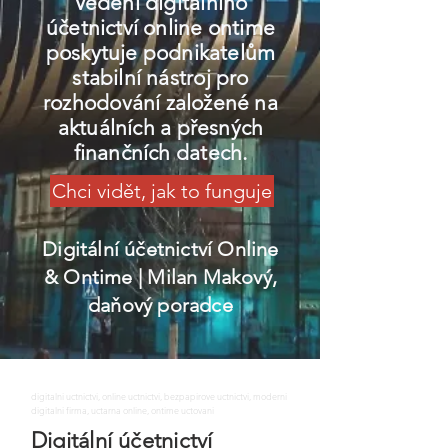
Vedení digitálního
účetnictví online ontime
poskytuje podnikatelům
stabilní nástroj pro
rozhodování založené na
aktuálních a přesných
finančních datech.
Chci vidět, jak to funguje
Digitální účetnictví Online
& Ontime
| Milan Makový,
daňový poradce
digitalni uctnictvi, online uctnictvi, bezpapirove uctnictvi, moderni
digitalni firma, uctarna online, ontime uctovani
Digitální účetnictví