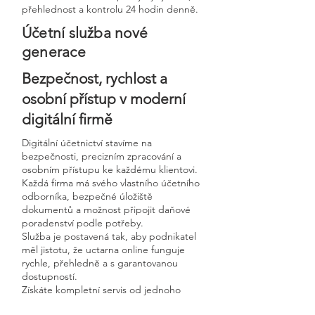
přehlednost a kontrolu 24 hodin denně.
Účetní služba nové
generace
Bezpečnost, rychlost a
osobní přístup v moderní
digitální firmě
Digitální účetnictví stavíme na
bezpečnosti, precizním zpracování a
osobním přístupu ke každému klientovi.
Každá firma má svého vlastního účetního
odborníka, bezpečné úložiště
dokumentů a možnost připojit daňové
poradenství podle potřeby.
Služba je postavená tak, aby podnikatel
měl jistotu, že uctarna online funguje
rychle, přehledně a s garantovanou
dostupností.
Získáte kompletní servis od jednoho
odborníka – bez papírů, bez starostí a