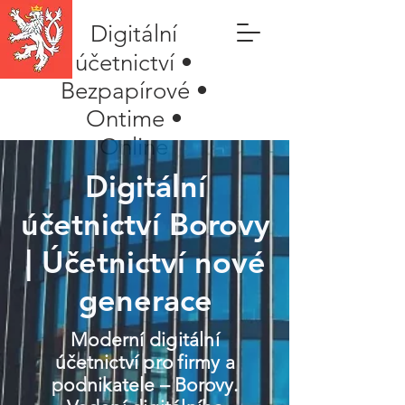
Digitální
účetnictví •
Bezpapírové •
Ontime •
Online
Digitální
účetnictví Borovy
| Účetnictví nové
generace
Moderní digitální
účetnictví pro firmy a
podnikatele – Borovy.