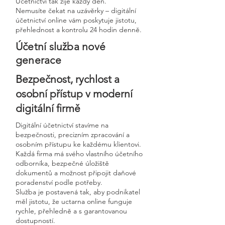
Účetnictví tak žije každý den.
Nemusíte čekat na uzávěrky – digitální
účetnictví online vám poskytuje jistotu,
přehlednost a kontrolu 24 hodin denně.
Účetní služba nové
generace
Bezpečnost, rychlost a
osobní přístup v moderní
digitální firmě
Digitální účetnictví stavíme na
bezpečnosti, precizním zpracování a
osobním přístupu ke každému klientovi.
Každá firma má svého vlastního účetního
odborníka, bezpečné úložiště
dokumentů a možnost připojit daňové
poradenství podle potřeby.
Služba je postavená tak, aby podnikatel
měl jistotu, že uctarna online funguje
rychle, přehledně a s garantovanou
dostupností.