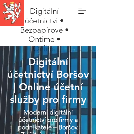
Digitální
účetnictví •
Bezpapírové •
Ontime •
Online
Digitální
účetnictví Boršov
| Online účetní
služby pro firmy
Moderní digitální
účetnictví pro firmy a
podnikatele – Boršov.