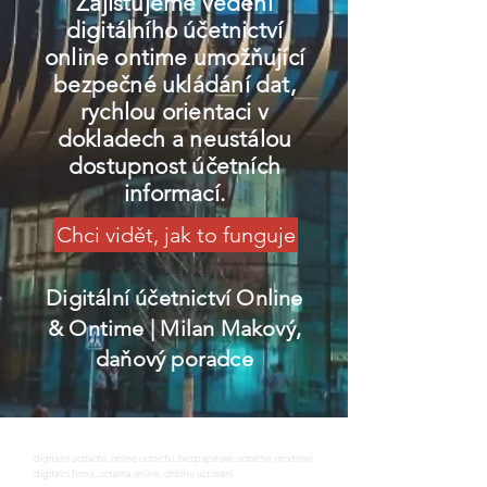
Zajišťujeme vedení
digitálního účetnictví
online ontime umožňující
bezpečné ukládání dat,
rychlou orientaci v
dokladech a neustálou
dostupnost účetních
informací.
Chci vidět, jak to funguje
Digitální účetnictví Online
& Ontime
| Milan Makový,
daňový poradce
digitalni uctnictvi, online uctnictvi, bezpapirove uctnictvi, moderni
digitalni firma, uctarna online, ontime uctovani