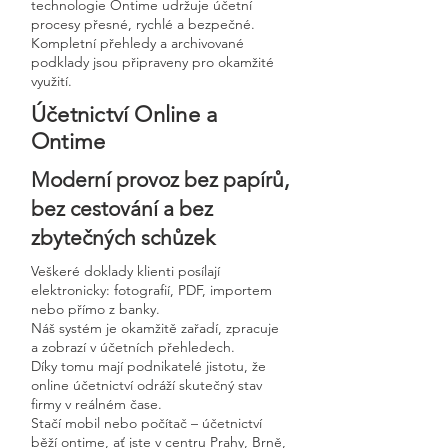
technologie Ontime udržuje účetní
procesy přesné, rychlé a bezpečné.
Kompletní přehledy a archivované
podklady jsou připraveny pro okamžité
využití.
Účetnictví Online a
Ontime
Moderní provoz bez papírů,
bez cestování a bez
zbytečných schůzek
Veškeré doklady klienti posílají
elektronicky: fotografií, PDF, importem
nebo přímo z banky.
Náš systém je okamžitě zařadí, zpracuje
a zobrazí v účetních přehledech.
Díky tomu mají podnikatelé jistotu, že
online účetnictví odráží skutečný stav
firmy v reálném čase.
Stačí mobil nebo počítač – účetnictví
běží ontime, ať jste v centru Prahy, Brně,