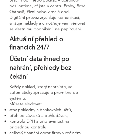
Stačí mobil nebo počítač – účetnictví
běží ontime, ať jste v centru Prahy, Brně,
Ostravě, Plzni nebo v malé obci.
Digitální provoz zrychluje komunikaci,
snižuje náklady a umožňuje vám věnovat
se vlastnímu podnikání, ne papírování.
Aktuální přehled o
financích 24/7
Účetní data ihned po
nahrání, přehledy bez
čekání
Každý doklad, který nahrajete, se
automaticky zpracuje a promítne do
systému.
Můžete sledovat:
stav pokladny a bankovních účtů,
přehled závazků a pohledávek,
kontrolu DPH a připravenost na
případnou kontrolu,
celkový finanční obraz firmy v reálném