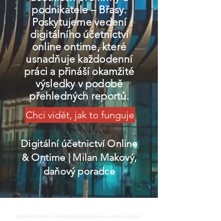
podnikatele – Břasy.
Poskytujeme vedení
digitálního účetnictví
online ontime, které
usnadňuje každodenní
práci a přináší okamžité
výsledky v podobě
přehledných reportů.
Chci vidět, jak to funguje
Digitální účetnictví Online
& Ontime
| Milan Makový,
daňový poradce
digitalni uctnictvi, online uctnictvi, bezpapirove uctnictvi, moderni