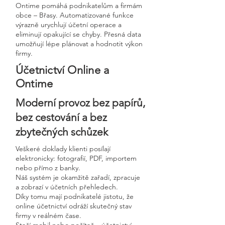
Ontime pomáhá podnikatelům a firmám
obce – Břasy. Automatizované funkce
výrazně urychlují účetní operace a
eliminují opakující se chyby. Přesná data
umožňují lépe plánovat a hodnotit výkon
firmy.
Účetnictví Online a
Ontime
Moderní provoz bez papírů,
bez cestování a bez
zbytečných schůzek
Veškeré doklady klienti posílají
elektronicky: fotografií, PDF, importem
nebo přímo z banky.
Náš systém je okamžitě zařadí, zpracuje
a zobrazí v účetních přehledech.
Díky tomu mají podnikatelé jistotu, že
online účetnictví odráží skutečný stav
firmy v reálném čase.