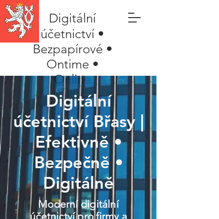
Digitální
účetnictví •
Bezpapírové •
Ontime •
Online
Digitální
účetnictví Břasy |
Efektivně •
Bezpečně •
Digitálně
Moderní digitální
účetnictví pro firmy a