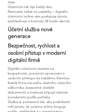
čase.
Účetnictví tak žije každý den.
Nemusíte čekat na uzávěrky – digitální
účetnictví online vám poskytuje jistotu,
přehlednost a kontrolu 24 hodin denně.
Účetní služba nové
generace
Bezpečnost, rychlost a
osobní přístup v moderní
digitální firmě
Digitální účetnictví stavíme na
bezpečnosti, precizním zpracování a
osobním přístupu ke každému klientovi.
Každá firma má svého vlastního účetního
odborníka, bezpečné úložiště
dokumentů a možnost připojit daňové
poradenství podle potřeby.
Služba je postavená tak, aby podnikatel
měl jistotu, že uctarna online funguje
rychle, přehledně a s garantovanou