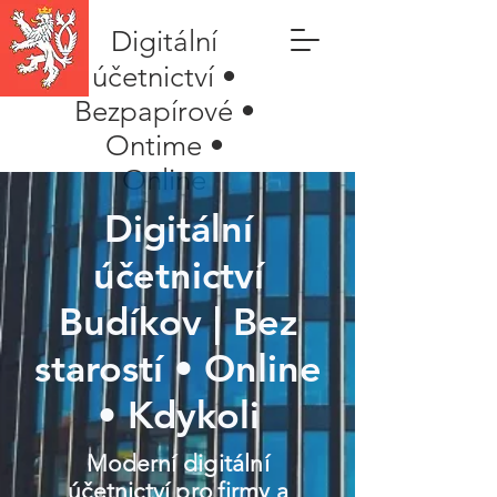
Digitální
účetnictví •
Bezpapírové •
Ontime •
Online
Digitální
účetnictví
Budíkov | Bez
starostí • Online
• Kdykoli
Moderní digitální
účetnictví pro firmy a