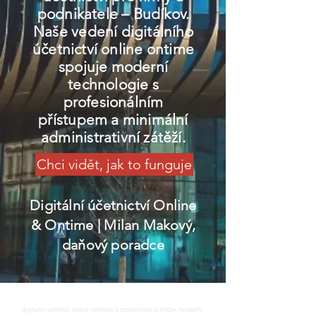
podnikatele – Budíkov.
Naše vedení digitálního
účetnictví online ontime
spojuje moderní
technologie s
profesionálním
přístupem a minimální
administrativní zátěží.
Chci vidět, jak to funguje
Digitální účetnictví Online
& Ontime
| Milan Makový,
daňový poradce
digitalni uctnictvi, online uctnictvi, bezpapirove uctnictvi, moderni