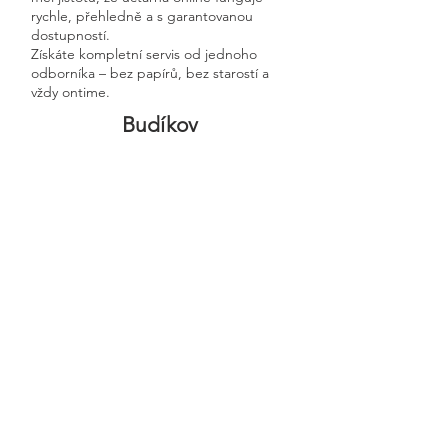
rychle, přehledně a s garantovanou
dostupností.
Získáte kompletní servis od jednoho
odborníka – bez papírů, bez starostí a
vždy ontime.
Budíkov
Previous
Next
🧭 Podívejte se do naší sekce 👉
Aktuality,
kde průběžně zveřejňujeme
praktické ukázky, jednoduchá
vysvětlení, postupy krok za krokem a
odpovědi na nejčastější otázky