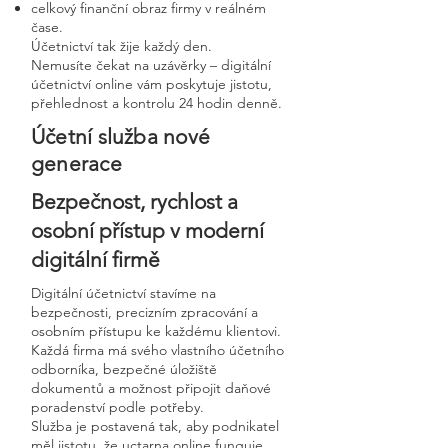
celkový finanční obraz firmy v reálném
čase.
Účetnictví tak žije každý den.
Nemusíte čekat na uzávěrky – digitální
účetnictví online vám poskytuje jistotu,
přehlednost a kontrolu 24 hodin denně.
Účetní služba nové
generace
Bezpečnost, rychlost a
osobní přístup v moderní
digitální firmě
Digitální účetnictví stavíme na
bezpečnosti, precizním zpracování a
osobním přístupu ke každému klientovi.
Každá firma má svého vlastního účetního
odborníka, bezpečné úložiště
dokumentů a možnost připojit daňové
poradenství podle potřeby.
Služba je postavená tak, aby podnikatel
měl jistotu, že uctarna online funguje