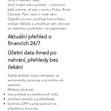
firmy v reálném čase.
Stačí mobil nebo počítač – účetnictví
běží ontime, ať jste v centru Prahy, Brně,
Ostravě, Plzni nebo v malé obci.
Digitální provoz zrychluje komunikaci,
snižuje náklady a umožňuje vám věnovat
se vlastnímu podnikání, ne papírování.
Aktuální přehled o
financích 24/7
Účetní data ihned po
nahrání, přehledy bez
čekání
Každý doklad, který nahrajete, se
automaticky zpracuje a promítne do
systému.
Můžete sledovat:
stav pokladny a bankovních účtů,
přehled závazků a pohledávek,
kontrolu DPH a připravenost na
případnou kontrolu,