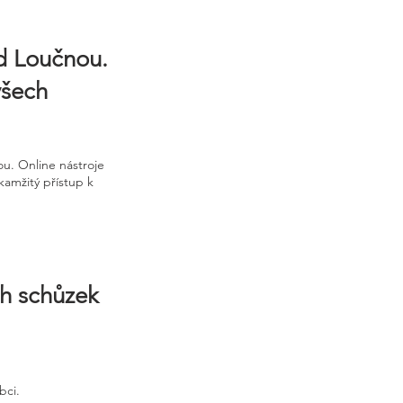
ad Loučnou.
všech
u. Online nástroje
kamžitý přístup k
ch schůzek
bci.