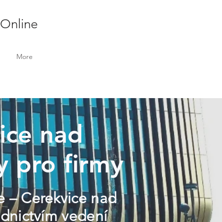
 Online
More
vice nad
y pro firmy
le – Cerekvice nad
dnictvím vedení