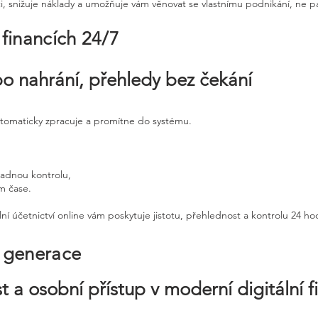
ci, snižuje náklady a umožňuje vám věnovat se vlastnímu podnikání, ne p
 financích 24/7
po nahrání, přehledy bez čekání
utomaticky zpracuje a promítne do systému.
padnou kontrolu,
ém čase.
ní účetnictví online vám poskytuje jistotu, přehlednost a kontrolu 24 h
é generace
t a osobní přístup v moderní digitální f