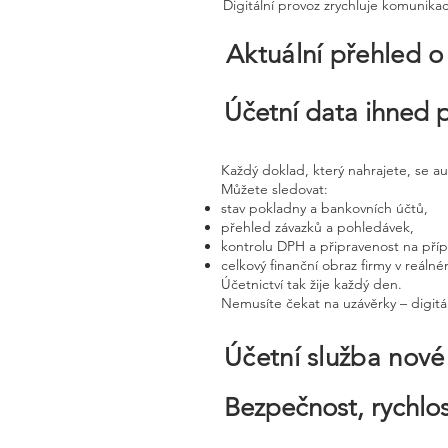
Digitální provoz zrychluje komunika
Aktuální přehled o
Účetní data ihned 
Každý doklad, který nahrajete, se a
Můžete sledovat:
stav pokladny a bankovních účtů,
přehled závazků a pohledávek,
kontrolu DPH a připravenost na pří
celkový finanční obraz firmy v reáln
Účetnictví tak žije každý den.
Nemusíte čekat na uzávěrky – digitál
Účetní služba nov
Bezpečnost, rychlos