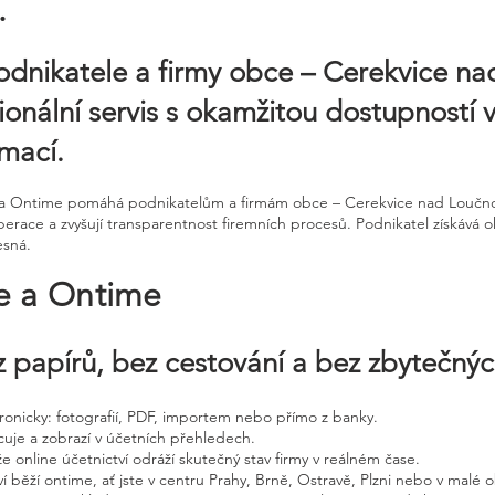
.
odnikatele a firmy obce – Cerekvice n
onální servis s okamžitou dostupností 
mací.
ne a Ontime pomáhá podnikatelům a firmám obce – Cerekvice nad Loučno
erace a zvyšují transparentnost firemních procesů. Podnikatel získává o
esná.
ne a Ontime
 papírů, bez cestování a bez zbytečný
ktronicky: fotografií, PDF, importem nebo přímo z banky.
cuje a zobrazí v účetních přehledech.
že online účetnictví odráží skutečný stav firmy v reálném čase.
í běží ontime, ať jste v centru Prahy, Brně, Ostravě, Plzni nebo v malé o