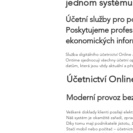
jednom systému
Účetní služby pro p
Poskytujeme profesi
ekonomických infor
Služba digitálního účetnictví Onli
Ontime sjednocují všechny účetní op
datům, která jsou vždy aktuální a př
Účetnictví Onli
Moderní provoz bez
Veškeré doklady klienti posílají ele
Náš systém je okamžitě zařadí, zpra
Díky tomu mají podnikatelé jistotu, 
Stačí mobil nebo počítač – účetnictv