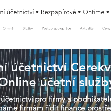
lní účetnictví • Bezpapírové • Ontime •
O mně
Služby
Postup spolupráce
Aktuality
Ceny
ní účetnictví Cerek
Online účetní služb
 účetnictví pro firmy a podnikate
me firmám řídit finance prostře