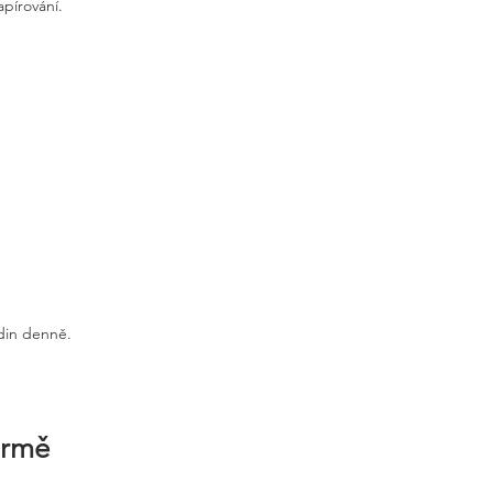
apírování.
odin denně.
irmě