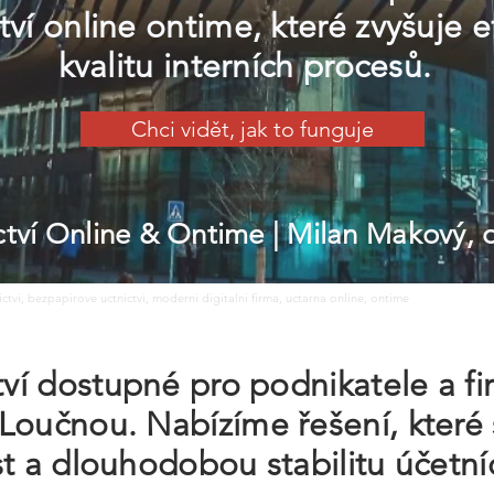
tví online ontime, které zvyšuje e
kvalitu interních procesů.
Chci vidět, jak to funguje
ictví Online & Ontime
| Milan Makový,
nictvi, bezpapirove uctnictvi, moderni digitalni firma, uctarna online, ontime
ctví dostupné pro podnikatele a f
Loučnou. Nabízíme řešení, které 
st a dlouhodobou stabilitu účetní