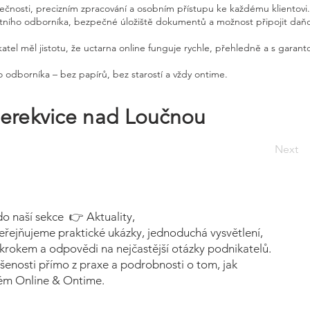
pečnosti, precizním zpracování a osobním přístupu ke každému klientovi.
etního odborníka, bezpečné úložiště dokumentů a možnost připojit daň
atel měl jistotu, že uctarna online funguje rychle, přehledně a s garan
 odborníka – bez papírů, bez starostí a vždy ontime.
erekvice nad Loučnou
Next
do naší sekce 👉 Aktuality,
eřejňujeme praktické ukázky, jednoduchá vysvětlení,
krokem a odpovědi na nejčastější otázky podnikatelů.
šenosti přímo z praxe a podrobnosti o tom, jak
tém Online & Ontime.