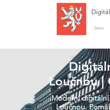
Digitá
Domů
Digitál
Loučnou | 
Moderní digitální
Loučnou. Pomáhá