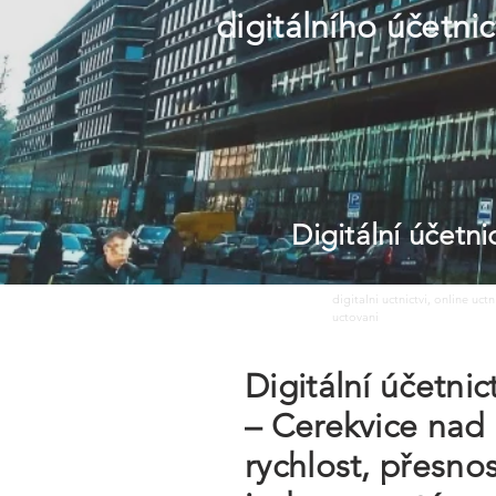
digitálního účetnic
Digitální účetn
digitalni uctnictvi, online uct
uctovani
Digitální účetni
– Cerekvice nad 
rychlost, přesno