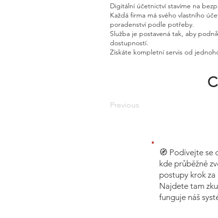
Digitální účetnictví stavíme na bez
Každá firma má svého vlastního úč
poradenství podle potřeby.
Služba je postavená tak, aby podnik
dostupností.
Získáte kompletní servis od jednoho
C
Previous
🧭 Podívejte se 
kde průběžně zv
postupy krok za 
Najdete tam zku
funguje náš sys