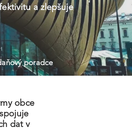
fektivitu a zlepšuje
 daňový poradce
irmy obce
spojuje
ch dat v