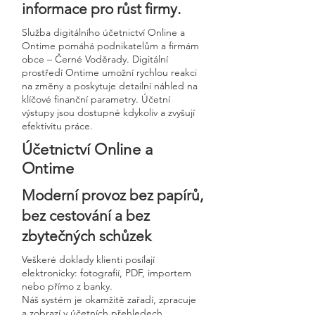
informace pro růst firmy.
Služba digitálního účetnictví Online a
Ontime pomáhá podnikatelům a firmám
obce – Černé Voděrady. Digitální
prostředí Ontime umožní rychlou reakci
na změny a poskytuje detailní náhled na
klíčové finanční parametry. Účetní
výstupy jsou dostupné kdykoliv a zvyšují
efektivitu práce.
Účetnictví Online a
Ontime
Moderní provoz bez papírů,
bez cestování a bez
zbytečných schůzek
Veškeré doklady klienti posílají
elektronicky: fotografií, PDF, importem
nebo přímo z banky.
Náš systém je okamžitě zařadí, zpracuje
a zobrazí v účetních přehledech.