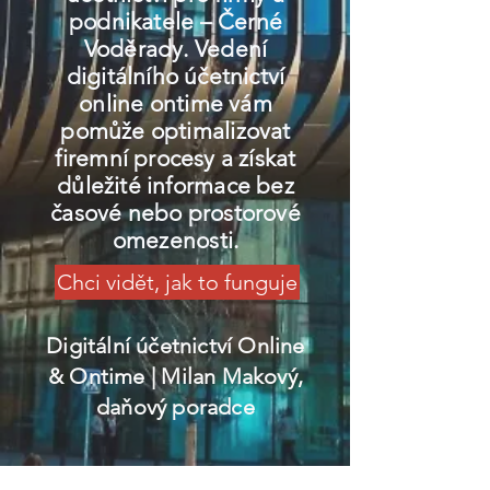
podnikatele – Černé
Voděrady. Vedení
digitálního účetnictví
online ontime vám
pomůže optimalizovat
firemní procesy a získat
důležité informace bez
časové nebo prostorové
omezenosti.
Chci vidět, jak to funguje
Digitální účetnictví Online
& Ontime
| Milan Makový,
daňový poradce