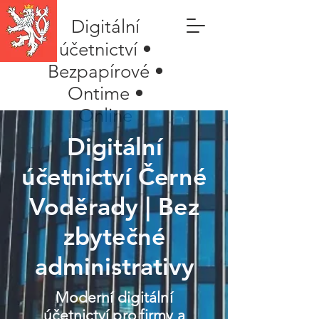
Digitální
účetnictví •
Bezpapírové •
Ontime •
Online
Digitální
účetnictví Černé
Voděrady | Bez
zbytečné
administrativy
Moderní digitální
účetnictví pro firmy a