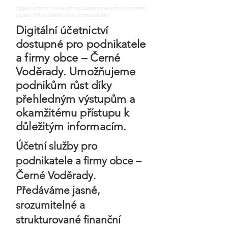
digitalni uctnictvi, online uctnictvi, bezpapirove uctnictvi, moderni
digitalni firma, uctarna online, ontime uctovani
Digitální účetnictví
dostupné pro podnikatele
a firmy obce – Černé
Voděrady. Umožňujeme
podnikům růst díky
přehledným výstupům a
okamžitému přístupu k
důležitým informacím.
Účetní služby pro
podnikatele a firmy obce –
Černé Voděrady.
Předáváme jasné,
srozumitelné a
strukturované finanční