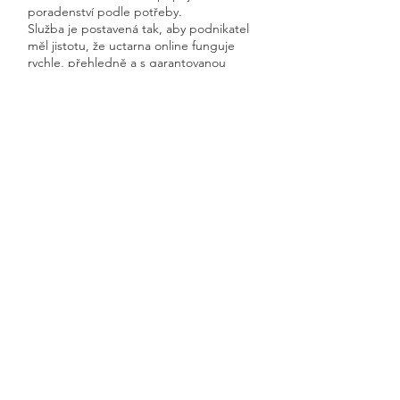
poradenství podle potřeby.
Služba je postavená tak, aby podnikatel
měl jistotu, že uctarna online funguje
rychle, přehledně a s garantovanou
dostupností.
Získáte kompletní servis od jednoho
odborníka – bez papírů, bez starostí a
vždy ontime.
Černé Voděrady
Previous
Next
🧭 Podívejte se do naší sekce 👉
Aktuality,
kde průběžně zveřejňujeme
praktické ukázky, jednoduchá