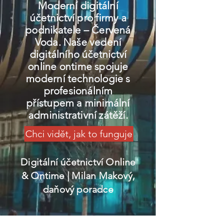
Moderní digitální
účetnictví pro firmy a
podnikatele – Červená
Voda. Naše vedení
digitálního účetnictví
online ontime spojuje
moderní technologie s
profesionálním
přístupem a minimální
administrativní zátěží.
Chci vidět, jak to funguje
Digitální účetnictví Online
& Ontime
| Milan Makový,
daňový poradce