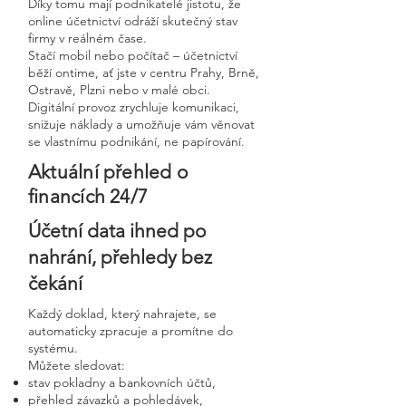
Díky tomu mají podnikatelé jistotu, že
online účetnictví odráží skutečný stav
firmy v reálném čase.
Stačí mobil nebo počítač – účetnictví
běží ontime, ať jste v centru Prahy, Brně,
Ostravě, Plzni nebo v malé obci.
Digitální provoz zrychluje komunikaci,
snižuje náklady a umožňuje vám věnovat
se vlastnímu podnikání, ne papírování.
Aktuální přehled o
financích 24/7
Účetní data ihned po
nahrání, přehledy bez
čekání
Každý doklad, který nahrajete, se
automaticky zpracuje a promítne do
systému.
Můžete sledovat:
stav pokladny a bankovních účtů,
přehled závazků a pohledávek,