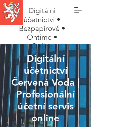
Digitální
účetnictví •
Bezpapírové •
Ontime •
Online
Digitální
účetnictví
Červená Voda |
Profesionální
účetní servis
online