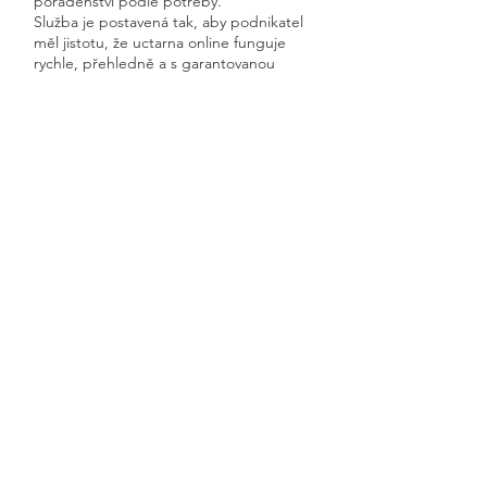
poradenství podle potřeby.
Služba je postavená tak, aby podnikatel
měl jistotu, že uctarna online funguje
rychle, přehledně a s garantovanou
dostupností.
Získáte kompletní servis od jednoho
odborníka – bez papírů, bez starostí a
vždy ontime.
Červená Voda
Previous
Next
🧭 Podívejte se do naší sekce 👉
Aktuality,
kde průběžně zveřejňujeme
praktické ukázky, jednoduchá