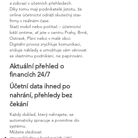
a zobrazí v účetních přehledech.
Díky tomu mají podnikatelé jistotu, že
online účetnictví odráží skutečný stav
firmy v reálném čase.
Stačí mobil nebo počítač – účetnictví
běží ontime, ať jste v centru Prahy, Brně,
Ostravě, Plzni nebo v malé obci.
Digitální provoz zrychluje komunikaci,
snižuje náklady a umožňuje vám věnovat
se vlastnímu podnikání, ne papírování.
Aktuální přehled o
financích 24/7
Účetní data ihned po
nahrání, přehledy bez
čekání
Každý doklad, který nahrajete, se
automaticky zpracuje a promítne do
systému.
Můžete sledovat:
stav pokladny a bankovních účtů,