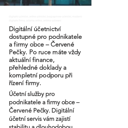
digitalni uctnictvi, online uctnictvi, bezpapirove uctnictvi, moderni
digitalni firma, uctarna online, ontime uctovani
Digitální účetnictví
dostupné pro podnikatele
a firmy obce – Červené
Pečky. Po ruce máte vždy
aktuální finance,
přehledné doklady a
kompletní podporu při
řízení firmy.
Účetní služby pro
podnikatele a firmy obce –
Červené Pečky. Digitální
účetní servis vám zajistí
stabilitu a dlouhodobou