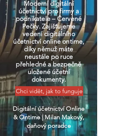
Moderní digitální
účetnictví pro firmy a
podnikatele – Červené
Pečky. Zajišťujeme
vedení digitálního
účetnictví online ontime,
díky němuž máte
neustále po ruce
přehledné a bezpečně
uložené účetní
dokumenty.
Chci vidět, jak to funguje
Digitální účetnictví Online
& Ontime
| Milan Makový,
daňový poradce