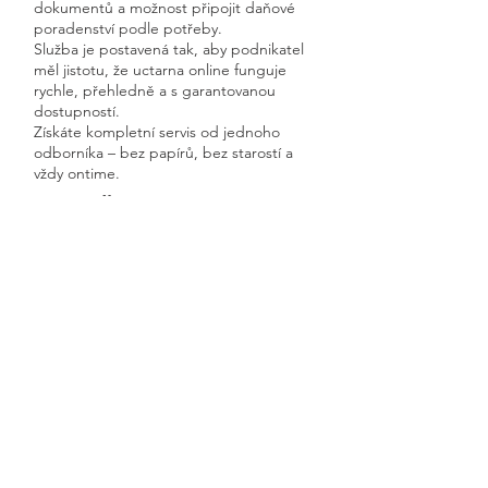
dokumentů a možnost připojit daňové
poradenství podle potřeby.
Služba je postavená tak, aby podnikatel
měl jistotu, že uctarna online funguje
rychle, přehledně a s garantovanou
dostupností.
Získáte kompletní servis od jednoho
odborníka – bez papírů, bez starostí a
vždy ontime.
Červené Pečky
Previous
Next
🧭 Podívejte se do naší sekce 👉
Aktuality,
kde průběžně zveřejňujeme