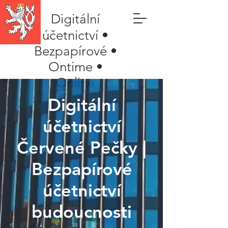
Digitální
účetnictví •
Bezpapírové •
Ontime •
Online
Digitální
účetnictví
Červené Pečky |
Bezpapírové
účetnictví
budoucnosti