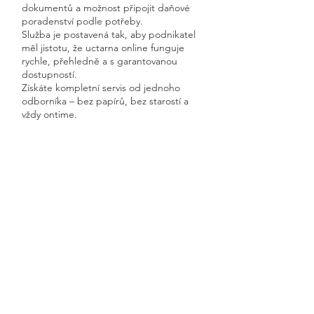
dokumentů a možnost připojit daňové
poradenství podle potřeby.
Služba je postavená tak, aby podnikatel
měl jistotu, že uctarna online funguje
rychle, přehledně a s garantovanou
dostupností.
Získáte kompletní servis od jednoho
odborníka – bez papírů, bez starostí a
vždy ontime.
Chotěmice
Previous
Next
🧭 Podívejte se do naší sekce 👉
Aktuality,
kde průběžně zveřejňujeme