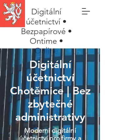
Digitální
účetnictví •
Bezpapírové •
Ontime •
Online
Digitální
účetnictví
Chotěmice | Bez
zbytečné
administrativy
Moderní digitální
účetnictví pro firmy a