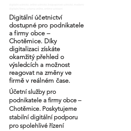
digitalni uctnictvi, online uctnictvi, bezpapirove uctnictvi, moderni
digitalni firma, uctarna online, ontime uctovani
Digitální účetnictví
dostupné pro podnikatele
a firmy obce –
Chotěmice. Díky
digitalizaci získáte
okamžitý přehled o
výsledcích a možnost
reagovat na změny ve
firmě v reálném čase.
Účetní služby pro
podnikatele a firmy obce –
Chotěmice. Poskytujeme
stabilní digitální podporu
pro spolehlivé řízení