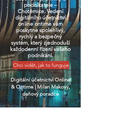
podnikatele –
Chotěmice. Vedení
digitálního účetnictví
online ontime vám
poskytne spolehlivý,
rychlý a bezpečný
systém, který zjednoduší
každodenní řízení vašeho
podnikání.
Chci vidět, jak to funguje
Digitální účetnictví Online
& Ontime
| Milan Makový,
daňový poradce