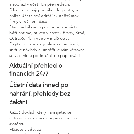
a zobrazí v účetních přehledech.
Díky tomu mají podnikatelé jistotu, že
online účetnictví odráží skutečný stav
firmy v reálném čase.
Stačí mobil nebo počítač – účetnictví
běží ontime, ať jste v centru Prahy, Brně,
Ostravě, Plzni nebo v malé obci.
Digitální provoz zrychluje komunikaci,
snižuje náklady a umožňuje vám věnovat
se vlastnímu podnikání, ne papírování.
Aktuální přehled o
financích 24/7
Účetní data ihned po
nahrání, přehledy bez
čekání
Každý doklad, který nahrajete, se
automaticky zpracuje a promítne do
systému.
Můžete sledovat: