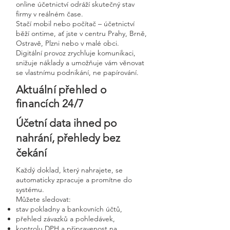
online účetnictví odráží skutečný stav
firmy v reálném čase.
Stačí mobil nebo počítač – účetnictví
běží ontime, ať jste v centru Prahy, Brně,
Ostravě, Plzni nebo v malé obci.
Digitální provoz zrychluje komunikaci,
snižuje náklady a umožňuje vám věnovat
se vlastnímu podnikání, ne papírování.
Aktuální přehled o
financích 24/7
Účetní data ihned po
nahrání, přehledy bez
čekání
Každý doklad, který nahrajete, se
automaticky zpracuje a promítne do
systému.
Můžete sledovat:
stav pokladny a bankovních účtů,
přehled závazků a pohledávek,
kontrolu DPH a připravenost na