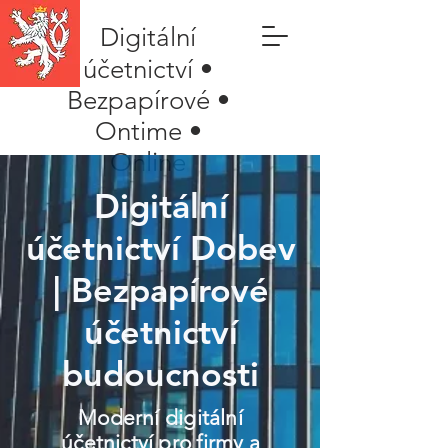
Digitální
účetnictví •
Bezpapírové •
Ontime •
Online
Digitální
účetnictví Dobev
| Bezpapírové
účetnictví
budoucnosti
Moderní digitální
účetnictví pro firmy a