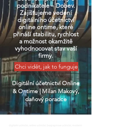
podnikatele – Dobev.
Zajišťujeme vedení
digitálního účetnictví
online ontime, které
přináší stabilitu, rychlost
a možnost okamžitě
vyhodnocovat stav vaší
firmy.
Chci vidět, jak to funguje
Digitální účetnictví Online
& Ontime
| Milan Makový,
daňový poradce
digitalni uctnictvi, online uctnictvi, bezpapirove uctnictvi, moderni