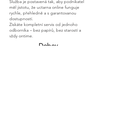
Služba je postavená tak, aby podnikatel
měl jistotu, že uctarna online funguje
rychle, přehledně a s garantovanou
dostupností.
Získáte kompletní servis od jednoho
odborníka – bez papírů, bez starostí a
vždy ontime.
Dobev
Previous
Next
🧭 Podívejte se do naší sekce 👉
Aktuality,
kde průběžně zveřejňujeme
praktické ukázky, jednoduchá
vysvětlení, postupy krok za krokem a