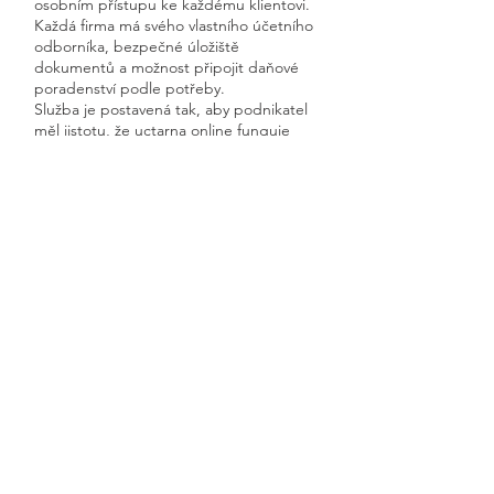
osobním přístupu ke každému klientovi.
Každá firma má svého vlastního účetního
odborníka, bezpečné úložiště
dokumentů a možnost připojit daňové
poradenství podle potřeby.
Služba je postavená tak, aby podnikatel
měl jistotu, že uctarna online funguje
rychle, přehledně a s garantovanou
dostupností.
Získáte kompletní servis od jednoho
odborníka – bez papírů, bez starostí a
vždy ontime.
Dobronice u Bechyně
Previous
Next
🧭 Podívejte se do naší sekce 👉