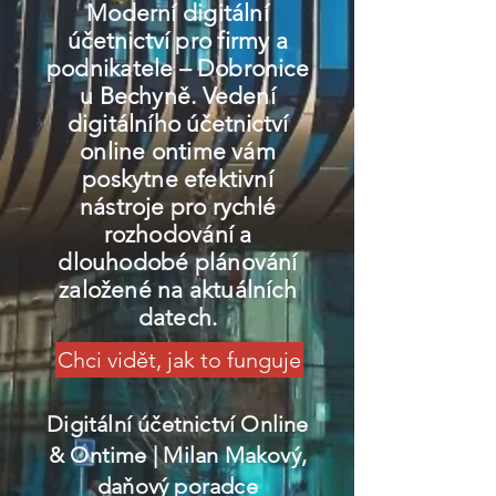
Moderní digitální
účetnictví pro firmy a
podnikatele – Dobronice
u Bechyně. Vedení
digitálního účetnictví
online ontime vám
poskytne efektivní
nástroje pro rychlé
rozhodování a
dlouhodobé plánování
založené na aktuálních
datech.
Chci vidět, jak to funguje
Digitální účetnictví Online
& Ontime
| Milan Makový,
daňový poradce