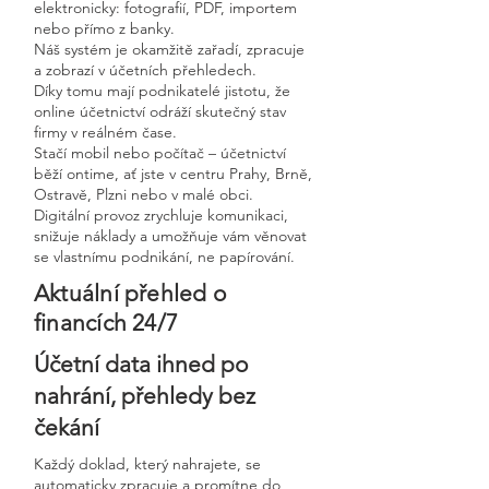
elektronicky: fotografií, PDF, importem
nebo přímo z banky.
Náš systém je okamžitě zařadí, zpracuje
a zobrazí v účetních přehledech.
Díky tomu mají podnikatelé jistotu, že
online účetnictví odráží skutečný stav
firmy v reálném čase.
Stačí mobil nebo počítač – účetnictví
běží ontime, ať jste v centru Prahy, Brně,
Ostravě, Plzni nebo v malé obci.
Digitální provoz zrychluje komunikaci,
snižuje náklady a umožňuje vám věnovat
se vlastnímu podnikání, ne papírování.
Aktuální přehled o
financích 24/7
Účetní data ihned po
nahrání, přehledy bez
čekání
Každý doklad, který nahrajete, se
automaticky zpracuje a promítne do