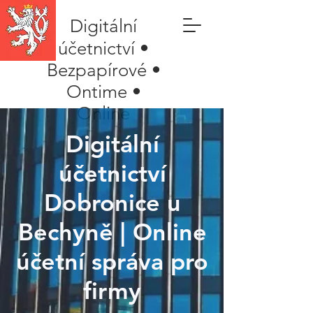
Digitální
účetnictví •
Bezpapírové •
Ontime •
Online
Digitální
účetnictví
Dobronice u
Bechyně | Online
účetní správa pro
firmy