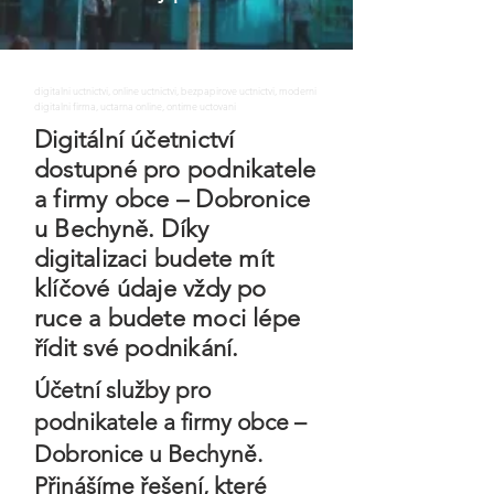
digitalni uctnictvi, online uctnictvi, bezpapirove uctnictvi, moderni
digitalni firma, uctarna online, ontime uctovani
Digitální účetnictví
dostupné pro podnikatele
a firmy obce – Dobronice
u Bechyně. Díky
digitalizaci budete mít
klíčové údaje vždy po
ruce a budete moci lépe
řídit své podnikání.
Účetní služby pro
podnikatele a firmy obce –
Dobronice u Bechyně.
Přinášíme řešení, které