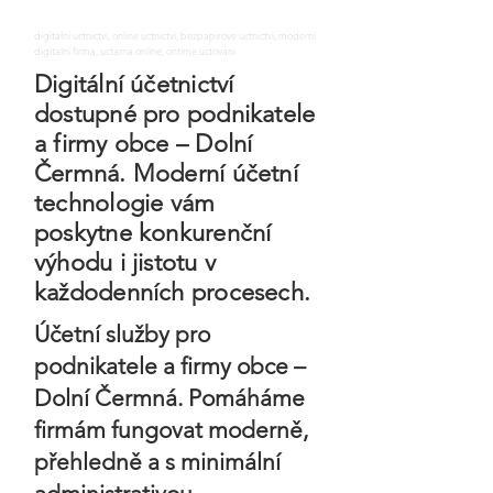
digitalni uctnictvi, online uctnictvi, bezpapirove uctnictvi, moderni
digitalni firma, uctarna online, ontime uctovani
Digitální účetnictví
dostupné pro podnikatele
a firmy obce – Dolní
Čermná. Moderní účetní
technologie vám
poskytne konkurenční
výhodu i jistotu v
každodenních procesech.
Účetní služby pro
podnikatele a firmy obce –
Dolní Čermná. Pomáháme
firmám fungovat moderně,
přehledně a s minimální