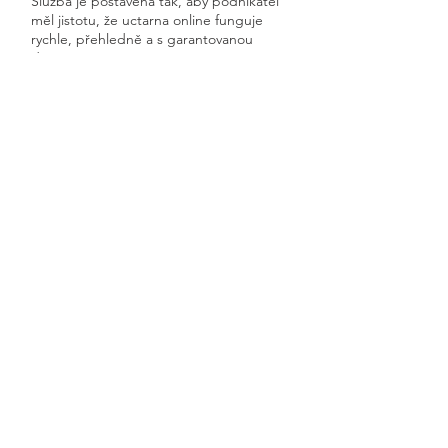
Služba je postavená tak, aby podnikatel
měl jistotu, že uctarna online funguje
rychle, přehledně a s garantovanou
dostupností.
Získáte kompletní servis od jednoho
odborníka – bez papírů, bez starostí a
vždy ontime.
Dolní Čermná
Previous
Next
🧭 Podívejte se do naší sekce 👉
Aktuality,
kde průběžně zveřejňujeme
praktické ukázky, jednoduchá
vysvětlení, postupy krok za krokem a