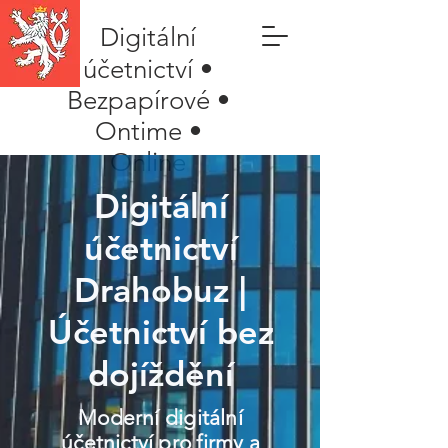
Digitální
účetnictví •
Bezpapírové •
Ontime •
Online
Digitální
účetnictví
Drahobuz |
Účetnictví bez
dojíždění
Moderní digitální
účetnictví pro firmy a