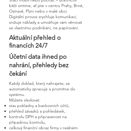
Stačí mobil nebo počítač – účetnictví
běží ontime, ať jste v centru Prahy, Brně,
Ostravě, Plzni nebo v malé obci.
Digitální provoz zrychluje komunikaci,
snižuje náklady a umožňuje vám věnovat
se vlastnímu podnikání, ne papírování.
Aktuální přehled o
financích 24/7
Účetní data ihned po
nahrání, přehledy bez
čekání
Každý doklad, který nahrajete, se
automaticky zpracuje a promítne do
systému.
Můžete sledovat:
stav pokladny a bankovních účtů,
přehled závazků a pohledávek,
kontrolu DPH a připravenost na
případnou kontrolu,
celkový finanční obraz firmy v reálném