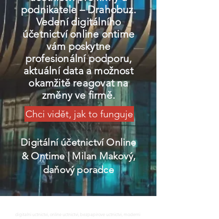
podnikatele – Drahobuz.
Vedení digitálního
účetnictví online ontime
vám poskytne
profesionální podporu,
aktuální data a možnost
okamžitě reagovat na
změny ve firmě.
Chci vidět, jak to funguje
Digitální účetnictví Online
& Ontime
| Milan Makový,
daňový poradce
digitalni uctnictvi, online uctnictvi, bezpapirove uctnictvi, moderni