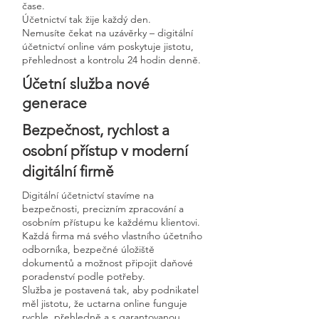
čase.
Účetnictví tak žije každý den.
Nemusíte čekat na uzávěrky – digitální
účetnictví online vám poskytuje jistotu,
přehlednost a kontrolu 24 hodin denně.
Účetní služba nové
generace
Bezpečnost, rychlost a
osobní přístup v moderní
digitální firmě
Digitální účetnictví stavíme na
bezpečnosti, precizním zpracování a
osobním přístupu ke každému klientovi.
Každá firma má svého vlastního účetního
odborníka, bezpečné úložiště
dokumentů a možnost připojit daňové
poradenství podle potřeby.
Služba je postavená tak, aby podnikatel
měl jistotu, že uctarna online funguje
rychle, přehledně a s garantovanou