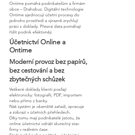
Ontime pomáhá podnikatelům a firmám
obce – Drahobuz. Digitální technologie
Ontime sjednocují účetní procesy do
jednoho prostředí a výrazně zrychlují
práci s doklady. Přesná data pomáhají
řídit podnik efektivněji.
Účetnictví Online a
Ontime
Moderní provoz bez papírů,
bez cestování a bez
zbytečných schůzek
Veškeré doklady klienti posílají
elektronicky: fotografií, PDF, importem
nebo přímo z banky.
Náš systém je okamžitě zařadí, zpracuje
a zobrazí v účetních přehledech.
Díky tomu mají podnikatelé jistotu, že
online účetnictví odráží skutečný stav
firmy v reálném čase.