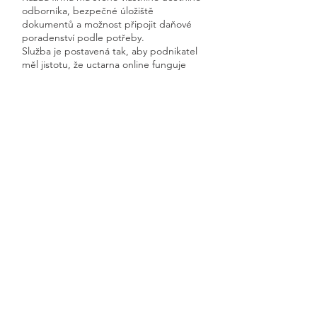
odborníka, bezpečné úložiště
dokumentů a možnost připojit daňové
poradenství podle potřeby.
Služba je postavená tak, aby podnikatel
měl jistotu, že uctarna online funguje
rychle, přehledně a s garantovanou
dostupností.
Získáte kompletní servis od jednoho
odborníka – bez papírů, bez starostí a
vždy ontime.
Horní Rožínka
Previous
Next
🧭 Podívejte se do naší sekce 👉
Aktuality,