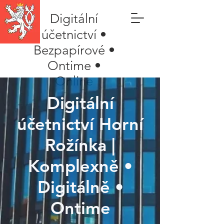
Digitální
účetnictví •
Bezpapírové •
Ontime •
Online
Digitální
účetnictví Horní
Rožínka |
Komplexně •
Digitálně •
Ontime