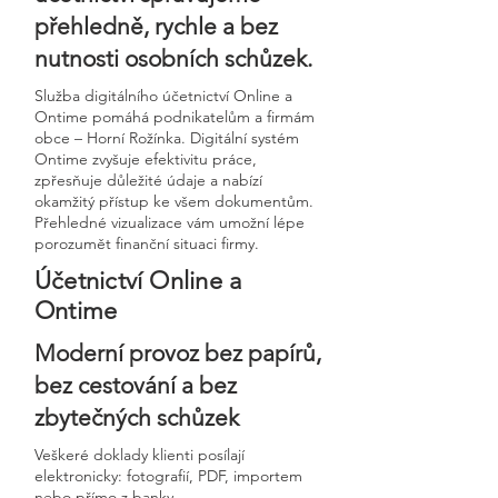
přehledně, rychle a bez
nutnosti osobních schůzek.
Služba digitálního účetnictví Online a
Ontime pomáhá podnikatelům a firmám
obce – Horní Rožínka. Digitální systém
Ontime zvyšuje efektivitu práce,
zpřesňuje důležité údaje a nabízí
okamžitý přístup ke všem dokumentům.
Přehledné vizualizace vám umožní lépe
porozumět finanční situaci firmy.
Účetnictví Online a
Ontime
Moderní provoz bez papírů,
bez cestování a bez
zbytečných schůzek
Veškeré doklady klienti posílají
elektronicky: fotografií, PDF, importem
nebo přímo z banky.