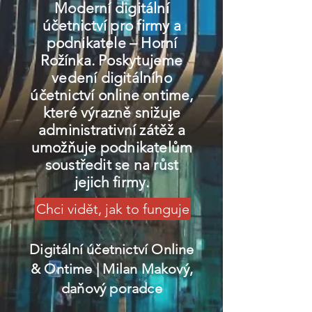
Moderní digitální
účetnictví pro firmy a
podnikatele – Horní
Rožínka. Poskytujeme
vedení digitálního
účetnictví online ontime,
které výrazně snižuje
administrativní zátěž a
umožňuje podnikatelům
soustředit se na růst
jejich firmy.
Chci vidět, jak to funguje
Digitální účetnictví Online
& Ontime
| Milan Makový,
daňový poradce