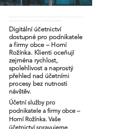
digitalni uctnictvi, online uctnictvi, bezpapirove uctnictvi, moderni
digitalni firma, uctarna online, ontime uctovani
Digitální účetnictví
dostupné pro podnikatele
a firmy obce – Horní
Rožínka. Klienti oceňují
zejména rychlost,
spolehlivost a naprostý
přehled nad účetními
procesy bez nutnosti
návštěv.
Účetní služby pro
podnikatele a firmy obce –
Horní Rožínka. Vaše
účetnictví spravujeme