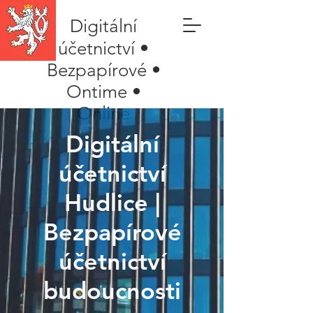
Digitální
účetnictví •
Bezpapírové •
Ontime •
Online
Digitální
účetnictví
Hudlice |
Bezpapírové
účetnictví
budoucnosti