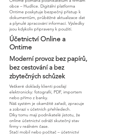
Ontime pomáhá podnikatelům a firmám
obce – Hudlice. Digitální platforma
Ontime poskytuje bezpečný přístup k
dokumentům, průběžné aktualizace dat
a plynulé zpracování informací. Výsledky
jsou kdykoliv připraveny k použití.
Účetnictví Online a
Ontime
Moderní provoz bez papírů,
bez cestování a bez
zbytečných schůzek
Veškeré doklady klienti posílají
elektronicky: fotografií, PDF, importem
nebo přímo z banky.
Náš systém je okamžitě zařadí, zpracuje
a zobrazí v účetních přehledech.
Díky tomu mají podnikatelé jistotu, že
online účetnictví odráží skutečný stav
firmy v reálném čase.
Stačí mobil nebo počítač – účetnictví