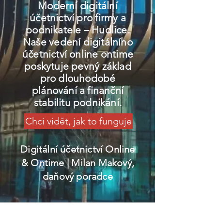
Moderní digitální
účetnictví pro firmy a
podnikatele – Hudlice.
Naše vedení digitálního
účetnictví online ontime
poskytuje pevný základ
pro dlouhodobé
plánování a finanční
stabilitu podnikání.
Chci vidět, jak to funguje
Digitální účetnictví Online
& Ontime
| Milan Makový,
daňový poradce