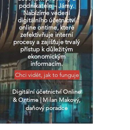
podnikatele – Jámy.
Nabízíme vedení
digitálního účetnictví
online ontime, které
zefektivňuje interní
procesy a zajišťuje trvalý
přístup k důležitým
ekonomickým
informacím.
Chci vidět, jak to funguje
Digitální účetnictví Online
& Ontime
| Milan Makový,
daňový poradce