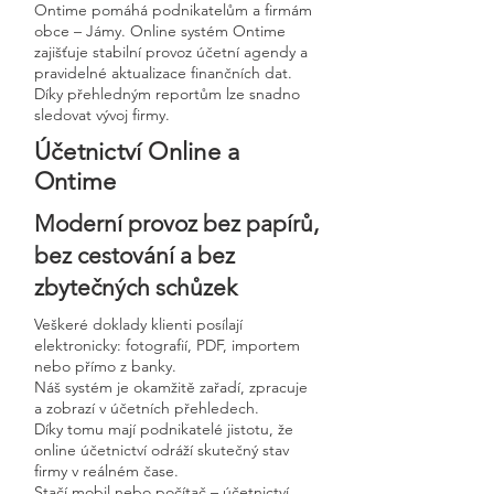
Ontime pomáhá podnikatelům a firmám
obce – Jámy. Online systém Ontime
zajišťuje stabilní provoz účetní agendy a
pravidelné aktualizace finančních dat.
Díky přehledným reportům lze snadno
sledovat vývoj firmy.
Účetnictví Online a
Ontime
Moderní provoz bez papírů,
bez cestování a bez
zbytečných schůzek
Veškeré doklady klienti posílají
elektronicky: fotografií, PDF, importem
nebo přímo z banky.
Náš systém je okamžitě zařadí, zpracuje
a zobrazí v účetních přehledech.
Díky tomu mají podnikatelé jistotu, že
online účetnictví odráží skutečný stav
firmy v reálném čase.
Stačí mobil nebo počítač – účetnictví