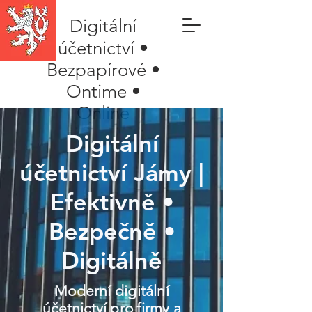
Digitální
účetnictví •
Bezpapírové •
Ontime •
Online
Digitální
účetnictví Jámy |
Efektivně •
Bezpečně •
Digitálně
Moderní digitální
účetnictví pro firmy a