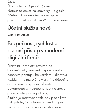
čase.
Účetnictví tak žije každý den.
Nemusíte čekat na uzávěrky – digitální
účetnictví online vám poskytuje jistotu,
přehlednost a kontrolu 24 hodin denně.
Účetní služba nové
generace
Bezpečnost, rychlost a
osobní přístup v moderní
digitální firmě
Digitální účetnictví stavíme na
bezpečnosti, precizním zpracování a
osobním přístupu ke každému klientovi.
Každá firma má svého vlastního účetního
odborníka, bezpečné úložiště
dokumentů a možnost připojit daňové
poradenství podle potřeby.
Služba je postavená tak, aby podnikatel
měl jistotu, že uctarna online funguje
rychle, přehledně a s garantovanou