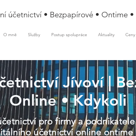
lní účetnictví • Bezpapírové • Ontime •
O mně
Služby
Postup spolupráce
Aktuality
Ceny
četnictví Jívoví | Be
Online • Kdykoli
účetnictví pro firmy a podnikatele
itálního účetnictví online ontim