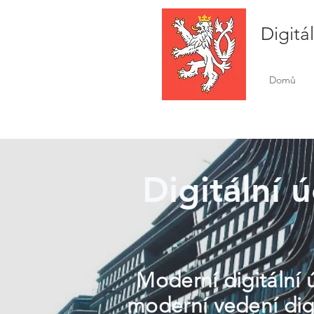
Digitá
Domů
Digitální ú
Moderní digitální 
moderní vedení dig