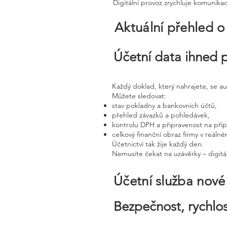
Digitální provoz zrychluje komunika
Aktuální přehled o
Účetní data ihned 
Každý doklad, který nahrajete, se a
Můžete sledovat:
stav pokladny a bankovních účtů,
přehled závazků a pohledávek,
kontrolu DPH a připravenost na pří
celkový finanční obraz firmy v reáln
Účetnictví tak žije každý den.
Nemusíte čekat na uzávěrky – digitál
Účetní služba nov
Bezpečnost, rychlos