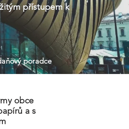
žitým přístupem k
 daňový poradce
irmy obce
apírů a s
ím