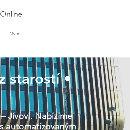
 Online
More
z starostí •
 – Jívoví. Nabízíme
e s automatizovaným