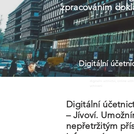
zpracováním dokl
Digitální účetn
digitalni uctnictvi, online uct
uctovani
Digitální účetni
– Jívoví. Umožn
nepřetržitým pří