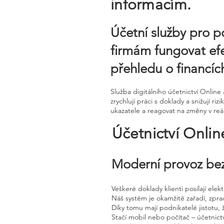
informacím.
Účetní služby pro p
firmám fungovat efe
přehledu o financíc
Služba digitálního účetnictví Onli
zrychlují práci s doklady a snižují
ukazatele a reagovat na změny v re
Účetnictví Onli
Moderní provoz bez
Veškeré doklady klienti posílají ele
Náš systém je okamžitě zařadí, zpra
Díky tomu mají podnikatelé jistotu, 
Stačí mobil nebo počítač – účetnictv