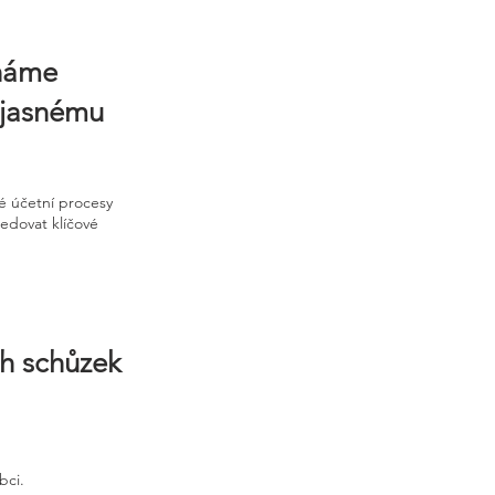
áháme
a jasnému
é účetní procesy
ledovat klíčové
ch schůzek
bci.