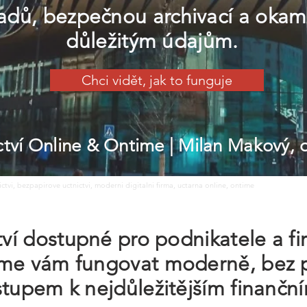
adů, bezpečnou archivací a okam
důležitým údajům.
Chci vidět, jak to funguje
ictví Online & Ontime
| Milan Makový,
nictvi, bezpapirove uctnictvi, moderni digitalni firma, uctarna online, ontime
ctví dostupné pro podnikatele a f
íme vám fungovat moderně, bez p
stupem k nejdůležitějším finančn