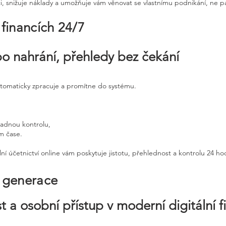
ci, snižuje náklady a umožňuje vám věnovat se vlastnímu podnikání, ne p
 financích 24/7
po nahrání, přehledy bez čekání
utomaticky zpracuje a promítne do systému.
padnou kontrolu,
ém čase.
ní účetnictví online vám poskytuje jistotu, přehlednost a kontrolu 24 h
é generace
t a osobní přístup v moderní digitální f