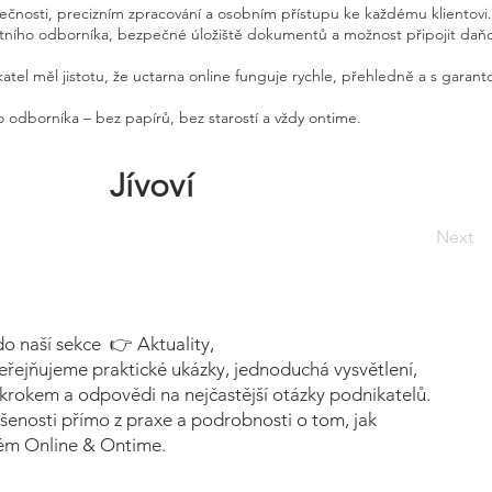
pečnosti, precizním zpracování a osobním přístupu ke každému klientovi.
etního odborníka, bezpečné úložiště dokumentů a možnost připojit daň
atel měl jistotu, že uctarna online funguje rychle, přehledně a s garan
 odborníka – bez papírů, bez starostí a vždy ontime.
Jívoví
Next
do naší sekce 👉 Aktuality,
eřejňujeme praktické ukázky, jednoduchá vysvětlení,
krokem a odpovědi na nejčastější otázky podnikatelů.
šenosti přímo z praxe a podrobnosti o tom, jak
tém Online & Ontime.