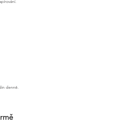
apírování.
odin denně.
irmě