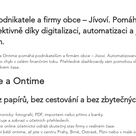
odnikatele a firmy obce – Jívoví. Pom
ktivně díky digitalizaci, automatizaci 
h.
ne a Ontime pomáhá podnikatelům a firmám obce – Jívoví. Automatizovan
 riziko chyb v celém finančním toku. Přehledné dashboardy vám pomohou s
álném čase.
ne a Ontime
 papírů, bez cestování a bez zbytečný
ktronicky: fotografií, PDF, importem nebo přímo z banky.
cuje a zobrazí v účetních přehledech.
že online účetnictví odráží skutečný stav firmy v reálném čase.
í běží ontime, ať jste v centru Prahy, Brně, Ostravě, Plzni nebo v malé o