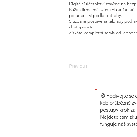
Digitální účetnictví stavíme na bez
Každá firma má svého vlastního úč
poradenství podle potřeby.
Služba je postavená tak, aby podnik
dostupností.
Získáte kompletní servis od jednoho
Previous
🧭 Podívejte se 
kde průběžně zv
postupy krok za 
Najdete tam zku
funguje náš sys