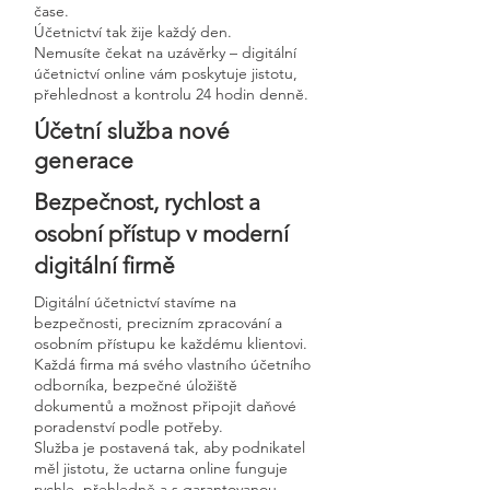
čase.
Účetnictví tak žije každý den.
Nemusíte čekat na uzávěrky – digitální
účetnictví online vám poskytuje jistotu,
přehlednost a kontrolu 24 hodin denně.
Účetní služba nové
generace
Bezpečnost, rychlost a
osobní přístup v moderní
digitální firmě
Digitální účetnictví stavíme na
bezpečnosti, precizním zpracování a
osobním přístupu ke každému klientovi.
Každá firma má svého vlastního účetního
odborníka, bezpečné úložiště
dokumentů a možnost připojit daňové
poradenství podle potřeby.
Služba je postavená tak, aby podnikatel
měl jistotu, že uctarna online funguje
rychle, přehledně a s garantovanou