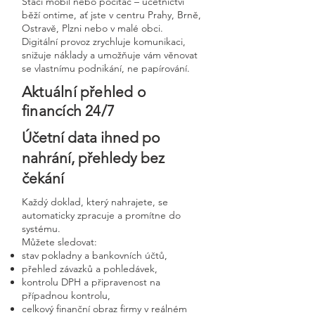
Stačí mobil nebo počítač – účetnictví
běží ontime, ať jste v centru Prahy, Brně,
Ostravě, Plzni nebo v malé obci.
Digitální provoz zrychluje komunikaci,
snižuje náklady a umožňuje vám věnovat
se vlastnímu podnikání, ne papírování.
Aktuální přehled o
financích 24/7
Účetní data ihned po
nahrání, přehledy bez
čekání
Každý doklad, který nahrajete, se
automaticky zpracuje a promítne do
systému.
Můžete sledovat:
stav pokladny a bankovních účtů,
přehled závazků a pohledávek,
kontrolu DPH a připravenost na
případnou kontrolu,
celkový finanční obraz firmy v reálném