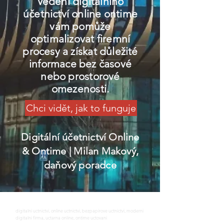
Vedení digitálního
účetnictví online ontime
vám pomůže
optimalizovat firemní
procesy a získat důležité
informace bez časové
nebo prostorové
omezenosti.
Chci vidět, jak to funguje
Digitální účetnictví Online
& Ontime
| Milan Makový,
daňový poradce
digitalni uctnictvi, online uctnictvi, bezpapirove uctnictvi, moderni
digitalni firma, uctarna online, ontime uctovani