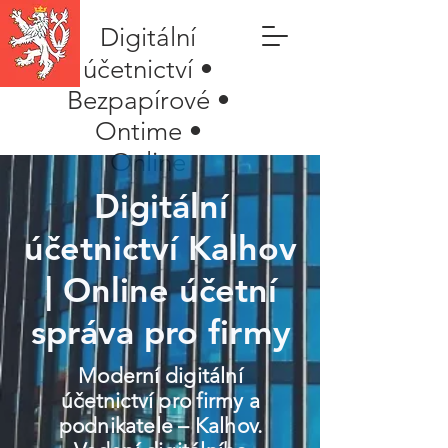
Digitální
účetnictví •
Bezpapírové •
Ontime •
Online
Digitální
účetnictví Kalhov
| Online účetní
správa pro firmy
Moderní digitální
účetnictví pro firmy a
podnikatele – Kalhov.