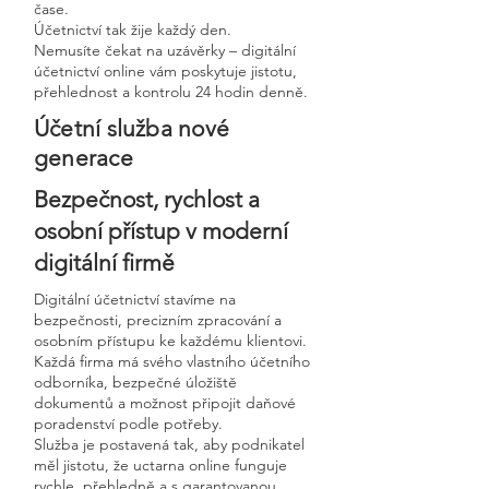
čase.
Účetnictví tak žije každý den.
Nemusíte čekat na uzávěrky – digitální
účetnictví online vám poskytuje jistotu,
přehlednost a kontrolu 24 hodin denně.
Účetní služba nové
generace
Bezpečnost, rychlost a
osobní přístup v moderní
digitální firmě
Digitální účetnictví stavíme na
bezpečnosti, precizním zpracování a
osobním přístupu ke každému klientovi.
Každá firma má svého vlastního účetního
odborníka, bezpečné úložiště
dokumentů a možnost připojit daňové
poradenství podle potřeby.
Služba je postavená tak, aby podnikatel
měl jistotu, že uctarna online funguje
rychle, přehledně a s garantovanou