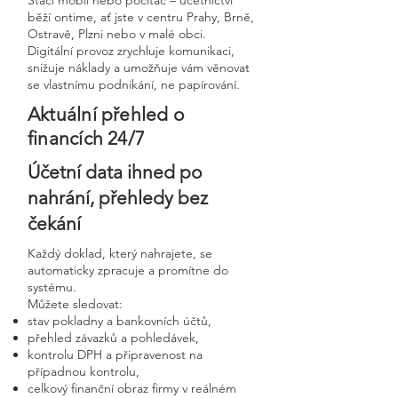
Stačí mobil nebo počítač – účetnictví
běží ontime, ať jste v centru Prahy, Brně,
Ostravě, Plzni nebo v malé obci.
Digitální provoz zrychluje komunikaci,
snižuje náklady a umožňuje vám věnovat
se vlastnímu podnikání, ne papírování.
Aktuální přehled o
financích 24/7
Účetní data ihned po
nahrání, přehledy bez
čekání
Každý doklad, který nahrajete, se
automaticky zpracuje a promítne do
systému.
Můžete sledovat:
stav pokladny a bankovních účtů,
přehled závazků a pohledávek,
kontrolu DPH a připravenost na
případnou kontrolu,
celkový finanční obraz firmy v reálném