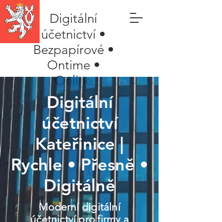
Digitální
účetnictví •
Bezpapírové •
Ontime •
Online
Digitální
účetnictví
Kateřinice |
Rychle • Přesně •
Digitálně
Moderní digitální
účetnictví pro firmy a