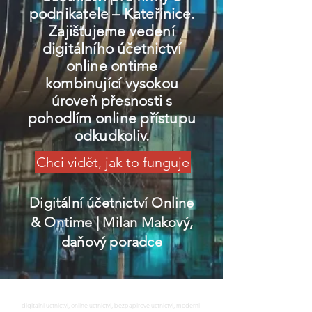
podnikatele – Kateřinice.
Zajišťujeme vedení
digitálního účetnictví
online ontime
kombinující vysokou
úroveň přesnosti s
pohodlím online přístupu
odkudkoliv.
Chci vidět, jak to funguje
Digitální účetnictví Online
& Ontime
| Milan Makový,
daňový poradce
digitalni uctnictvi, online uctnictvi, bezpapirove uctnictvi, moderni