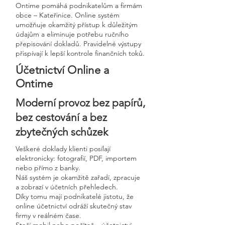
Ontime pomáhá podnikatelům a firmám
obce – Kateřinice. Online systém
umožňuje okamžitý přístup k důležitým
údajům a eliminuje potřebu ručního
přepisování dokladů. Pravidelné výstupy
přispívají k lepší kontrole finančních toků.
Účetnictví Online a
Ontime
Moderní provoz bez papírů,
bez cestování a bez
zbytečných schůzek
Veškeré doklady klienti posílají
elektronicky: fotografií, PDF, importem
nebo přímo z banky.
Náš systém je okamžitě zařadí, zpracuje
a zobrazí v účetních přehledech.
Díky tomu mají podnikatelé jistotu, že
online účetnictví odráží skutečný stav
firmy v reálném čase.