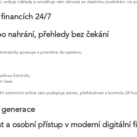
ci, snižuje náklady a umožňuje vám věnovat se vlastnímu podnikání, ne p
 financích 24/7
po nahrání, přehledy bez čekání
utomaticky zpracuje a promítne do systému.
padnou kontrolu,
ém čase.
ní účetnictví online vám poskytuje jistotu, přehlednost a kontrolu 24 h
é generace
t a osobní přístup v moderní digitální f