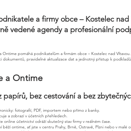
odnikatele a firmy obce – Kostelec nad 
ávně vedené agendy a profesionální pod
ne a Ontime pomáhá podnikatelům a firmám obce – Kostelec nad Vltavou
i dokumentů, pravidelné aktualizace dat a jednotný přístup k podkladům
ne a Ontime
 papírů, bez cestování a bez zbytečný
ktronicky: fotografií, PDF, importem nebo přímo z banky.
cuje a zobrazí v účetních přehledech.
že online účetnictví odráží skutečný stav firmy v reálném čase.
í běží ontime, ať jste v centru Prahy, Brně, Ostravě, Plzni nebo v malé o