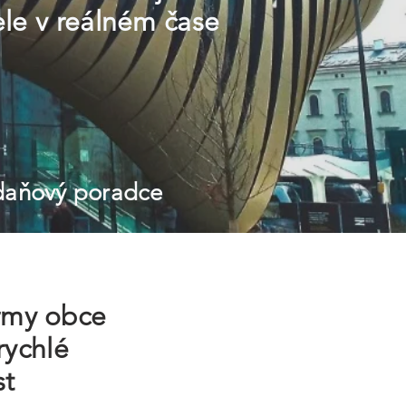
le v reálném čase
 daňový poradce
irmy obce
rychlé
st