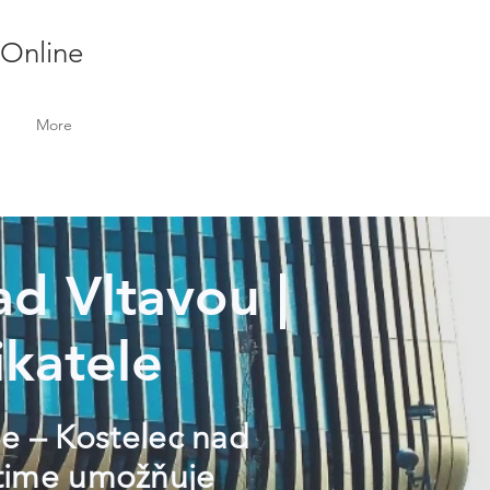
 Online
More
ad Vltavou |
ikatele
le – Kostelec nad
ontime umožňuje