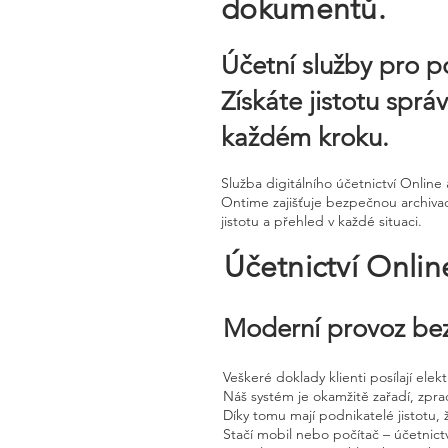
dokumentů.
Účetní služby pro p
Získáte jistotu spr
každém kroku.
Služba digitálního účetnictví Onli
Ontime zajišťuje bezpečnou archivac
jistotu a přehled v každé situaci.
Účetnictví Onli
Moderní provoz bez
Veškeré doklady klienti posílají ele
Náš systém je okamžitě zařadí, zpra
Díky tomu mají podnikatelé jistotu, 
Stačí mobil nebo počítač – účetnictv