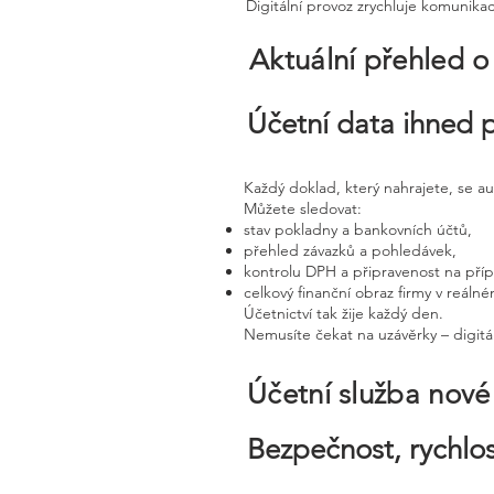
Digitální provoz zrychluje komunika
Aktuální přehled o
Účetní data ihned 
Každý doklad, který nahrajete, se a
Můžete sledovat:
stav pokladny a bankovních účtů,
přehled závazků a pohledávek,
kontrolu DPH a připravenost na pří
celkový finanční obraz firmy v reáln
Účetnictví tak žije každý den.
Nemusíte čekat na uzávěrky – digitál
Účetní služba nov
Bezpečnost, rychlos