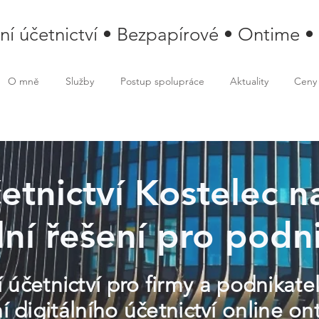
lní účetnictví • Bezpapírové • Ontime •
O mně
Služby
Postup spolupráce
Aktuality
Ceny
četnictví Kostelec n
lní řešení pro podn
 účetnictví pro firmy a podnikate
í digitálního účetnictví online 