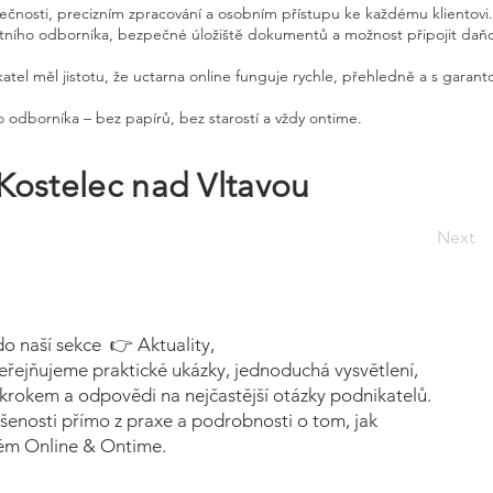
pečnosti, precizním zpracování a osobním přístupu ke každému klientovi.
etního odborníka, bezpečné úložiště dokumentů a možnost připojit daň
atel měl jistotu, že uctarna online funguje rychle, přehledně a s garan
 odborníka – bez papírů, bez starostí a vždy ontime.
Kostelec nad Vltavou
Next
do naší sekce 👉 Aktuality,
eřejňujeme praktické ukázky, jednoduchá vysvětlení,
krokem a odpovědi na nejčastější otázky podnikatelů.
šenosti přímo z praxe a podrobnosti o tom, jak
tém Online & Ontime.