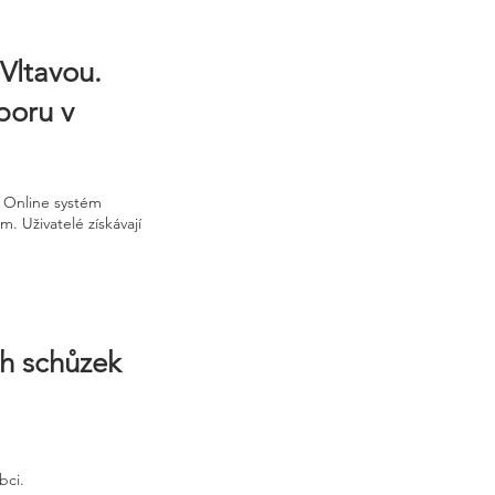
Vltavou.
poru v
. Online systém
. Uživatelé získávají
ch schůzek
bci.