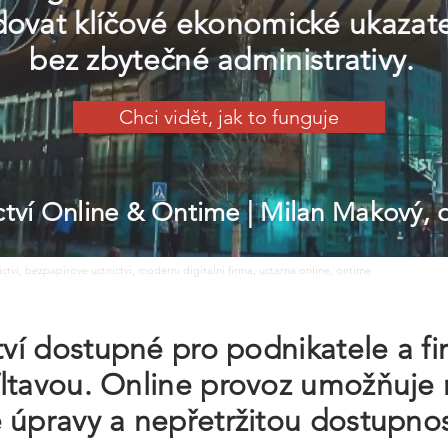
ovat klíčové ekonomické ukazate
bez zbytečné administrativy.
Chci vidět, jak to funguje
ictví Online & Ontime
| Milan Makový,
nictvi, bezpapirove uctnictvi, moderni digitalni firma, uctarna online, ontime
ctví dostupné pro podnikatele a f
ltavou. Online provoz umožňuje 
 úpravy a nepřetržitou dostupno