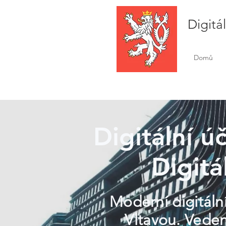
Digitá
Domů
Digitální ú
Digitá
Moderní digitální
Vltavou. Veden