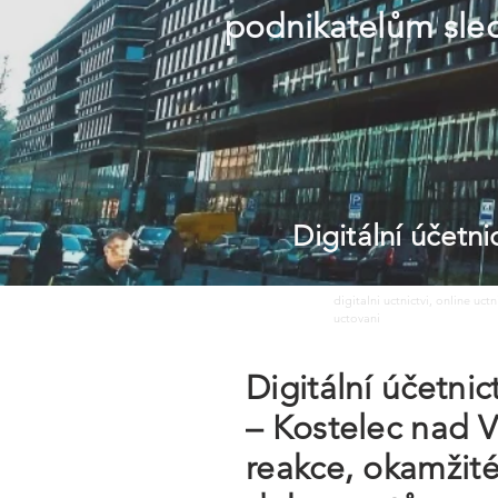
podnikatelům sled
Digitální účetn
digitalni uctnictvi, online uct
uctovani
Digitální účetni
– Kostelec nad V
reakce, okamžité