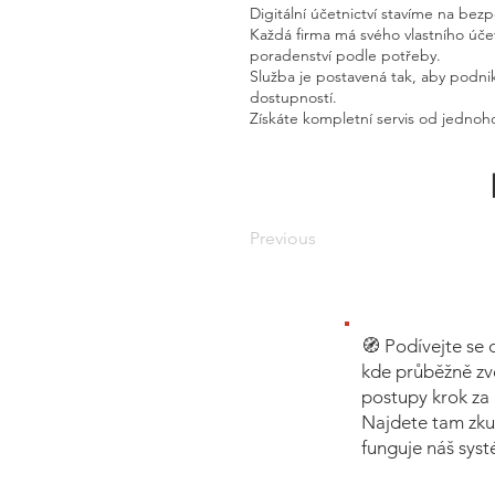
Digitální účetnictví stavíme na bez
Každá firma má svého vlastního úč
poradenství podle potřeby.
Služba je postavená tak, aby podnik
dostupností.
Získáte kompletní servis od jednoho
Previous
🧭 Podívejte se 
kde průběžně zv
postupy krok za 
Najdete tam zku
funguje náš sys