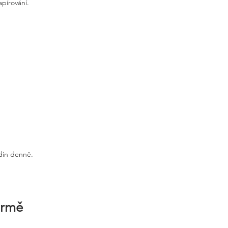
apírování.
odin denně.
irmě