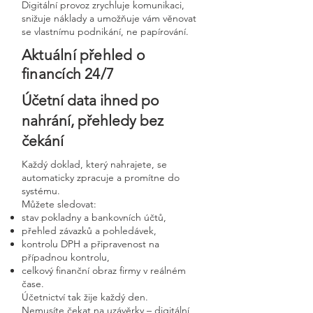
Digitální provoz zrychluje komunikaci,
snižuje náklady a umožňuje vám věnovat
se vlastnímu podnikání, ne papírování.
Aktuální přehled o
financích 24/7
Účetní data ihned po
nahrání, přehledy bez
čekání
Každý doklad, který nahrajete, se
automaticky zpracuje a promítne do
systému.
Můžete sledovat:
stav pokladny a bankovních účtů,
přehled závazků a pohledávek,
kontrolu DPH a připravenost na
případnou kontrolu,
celkový finanční obraz firmy v reálném
čase.
Účetnictví tak žije každý den.
Nemusíte čekat na uzávěrky – digitální