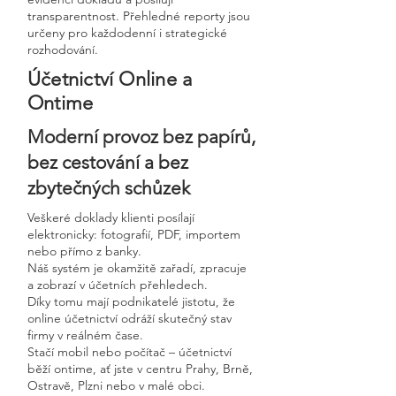
transparentnost. Přehledné reporty jsou
určeny pro každodenní i strategické
rozhodování.
Účetnictví Online a
Ontime
Moderní provoz bez papírů,
bez cestování a bez
zbytečných schůzek
Veškeré doklady klienti posílají
elektronicky: fotografií, PDF, importem
nebo přímo z banky.
Náš systém je okamžitě zařadí, zpracuje
a zobrazí v účetních přehledech.
Díky tomu mají podnikatelé jistotu, že
online účetnictví odráží skutečný stav
firmy v reálném čase.
Stačí mobil nebo počítač – účetnictví
běží ontime, ať jste v centru Prahy, Brně,
Ostravě, Plzni nebo v malé obci.