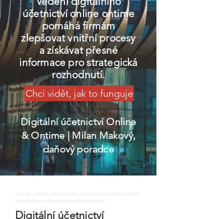
Vedení digitálního
účetnictví online ontime
pomáhá firmám
zlepšovat vnitřní procesy
a získávat přesné
informace pro strategická
rozhodnutí.
Chci vidět, jak to funguje
Digitální účetnictví Online
& Ontime
| Milan Makový,
daňový poradce
digitalni uctnictvi, online uctnictvi, bezpapirove uctnictvi, moderni
digitalni firma, uctarna online, ontime uctovani
Digitální účetnictví