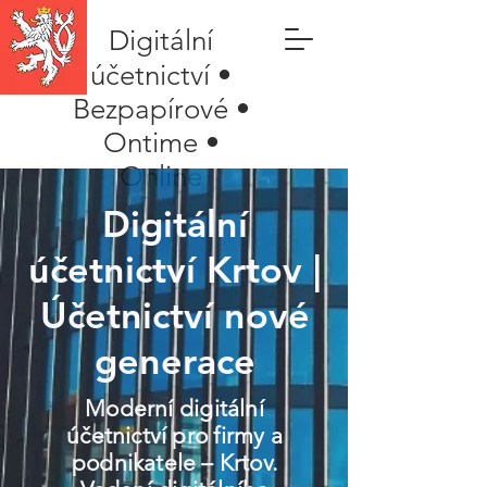
Digitální
účetnictví •
Bezpapírové •
Ontime •
Online
Digitální
účetnictví Krtov |
Účetnictví nové
generace
Moderní digitální
účetnictví pro firmy a
podnikatele – Krtov.