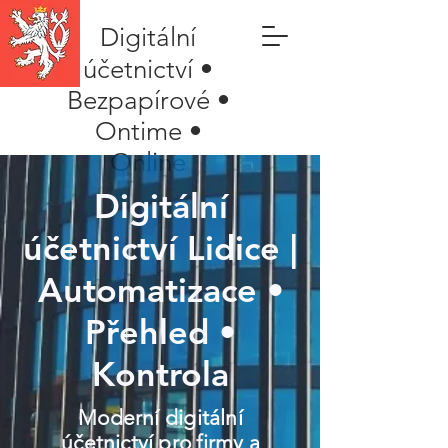
Digitální
účetnictví •
Bezpapírové •
Ontime •
Online
Digitální
účetnictví Lidice |
Automatizace •
Přehled •
Kontrola
Moderní digitální
účetnictví pro firmy a