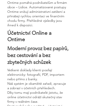
Ontime pomáhá podnikatelům a firmám
obce – Lidice. Automatizované postupy
Ontime snižují administrativní zatížení a
přinášejí rychlou orientaci ve finančním
chodu firmy. Přehledné výsledky jsou
ihned k dispozici.
Účetnictví Online a
Ontime
Moderní provoz bez papírů,
bez cestování a bez
zbytečných schůzek
Veškeré doklady klienti posílají
elektronicky: fotografií, PDF, importem
nebo přímo z banky.
Náš systém je okamžitě zařadí, zpracuje
a zobrazí v účetních přehledech.
Díky tomu mají podnikatelé jistotu, že
online účetnictví odráží skutečný stav
firmy v reálném čase.