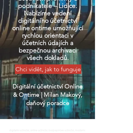
podnikatele – Lidice.
Nabízíme vedení
digitálního účetnictví
online ontime umožňující
rychlou orientaci v
účetních údajích a
bezpečnou archivaci
všech dokladů.
Chci vidět, jak to funguje
Digitální účetnictví Online
& Ontime
| Milan Makový,
daňový poradce
digitalni uctnictvi, online uctnictvi, bezpapirove uctnictvi, moderni