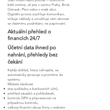
Stačí mobil nebo počítač – účetnictví
běží ontime, ať jste v centru Prahy, Brně,
Ostravě, Plzni nebo v malé obci.
Digitální provoz zrychluje komunikaci,
snižuje náklady a umožňuje vám věnovat
se vlastnímu podnikání, ne papírování.
Aktuální přehled o
financích 24/7
Účetní data ihned po
nahrání, přehledy bez
čekání
Každý doklad, který nahrajete, se
automaticky zpracuje a promítne do
systému.
Můžete sledovat:
stav pokladny a bankovních účtů,
přehled závazků a pohledávek,
kontrolu DPH a připravenost na
případnou kontrolu,
celkový finanční obraz firmy v reálném