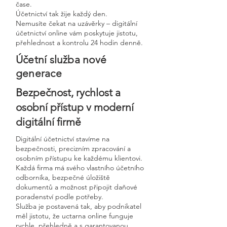
čase.
Účetnictví tak žije každý den.
Nemusíte čekat na uzávěrky – digitální
účetnictví online vám poskytuje jistotu,
přehlednost a kontrolu 24 hodin denně.
Účetní služba nové
generace
Bezpečnost, rychlost a
osobní přístup v moderní
digitální firmě
Digitální účetnictví stavíme na
bezpečnosti, precizním zpracování a
osobním přístupu ke každému klientovi.
Každá firma má svého vlastního účetního
odborníka, bezpečné úložiště
dokumentů a možnost připojit daňové
poradenství podle potřeby.
Služba je postavená tak, aby podnikatel
měl jistotu, že uctarna online funguje
rychle, přehledně a s garantovanou