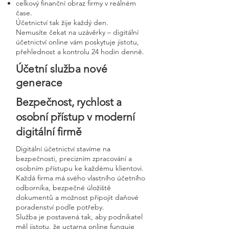
celkový finanční obraz firmy v reálném
čase.
Účetnictví tak žije každý den.
Nemusíte čekat na uzávěrky – digitální
účetnictví online vám poskytuje jistotu,
přehlednost a kontrolu 24 hodin denně.
Účetní služba nové
generace
Bezpečnost, rychlost a
osobní přístup v moderní
digitální firmě
Digitální účetnictví stavíme na
bezpečnosti, precizním zpracování a
osobním přístupu ke každému klientovi.
Každá firma má svého vlastního účetního
odborníka, bezpečné úložiště
dokumentů a možnost připojit daňové
poradenství podle potřeby.
Služba je postavená tak, aby podnikatel
měl jistotu, že uctarna online funguje