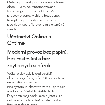
Ontime pomáhá podnikatelům a firmám
obce – Lysovice. Automatizovaná
technologie Ontime udržuje účetní
procesy přesné, rychlé a bezpečné.
Kompletní přehledy a archivované
podklady jsou připraveny pro okamžité
využití.
Účetnictví Online a
Ontime
Moderní provoz bez papírů,
bez cestování a bez
zbytečných schůzek
Veškeré doklady klienti posílají
elektronicky: fotografií, PDF, importem
nebo přímo z banky.
Náš systém je okamžitě zařadí, zpracuje
a zobrazí v účetních přehledech.
Díky tomu mají podnikatelé jistotu, že
online účetnictví odráží skutečný stav
firmy v reálném čase.