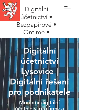
Digitální
účetnictví •
Bezpapírové •
Ontime •
Online
Digitální
účetnictví
Lysovice |
Digitální řešení
pro podnikatele
Moderní digitální
účetnictví pro firmy a