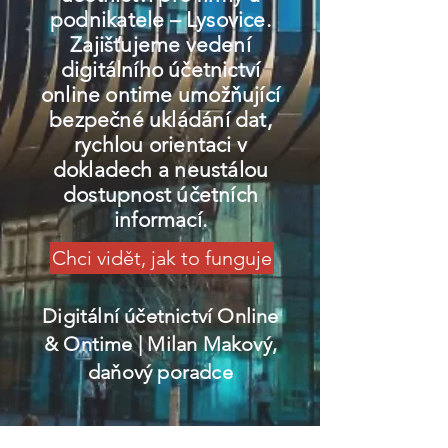
podnikatele – Lysovice.
Zajišťujeme vedení
digitálního účetnictví
online ontime umožňující
bezpečné ukládání dat,
rychlou orientaci v
dokladech a neustálou
dostupnost účetních
informací.
Chci vidět, jak to funguje
Digitální účetnictví Online
& Ontime
| Milan Makový,
daňový poradce