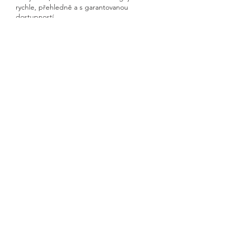
rychle, přehledně a s garantovanou
dostupností.
Získáte kompletní servis od jednoho
odborníka – bez papírů, bez starostí a
vždy ontime.
Lysovice
Previous
Next
🧭 Podívejte se do naší sekce 👉
Aktuality,
kde průběžně zveřejňujeme
praktické ukázky, jednoduchá
vysvětlení, postupy krok za krokem a
odpovědi na nejčastější otázky