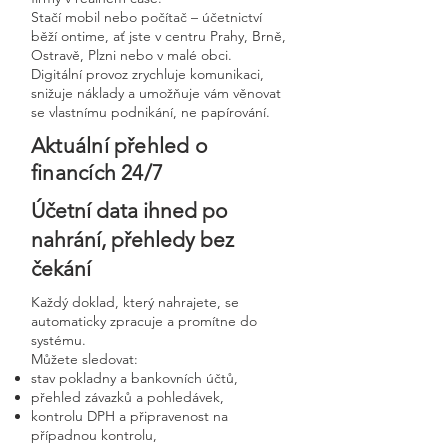
Stačí mobil nebo počítač – účetnictví
běží ontime, ať jste v centru Prahy, Brně,
Ostravě, Plzni nebo v malé obci.
Digitální provoz zrychluje komunikaci,
snižuje náklady a umožňuje vám věnovat
se vlastnímu podnikání, ne papírování.
Aktuální přehled o
financích 24/7
Účetní data ihned po
nahrání, přehledy bez
čekání
Každý doklad, který nahrajete, se
automaticky zpracuje a promítne do
systému.
Můžete sledovat:
stav pokladny a bankovních účtů,
přehled závazků a pohledávek,
kontrolu DPH a připravenost na
případnou kontrolu,