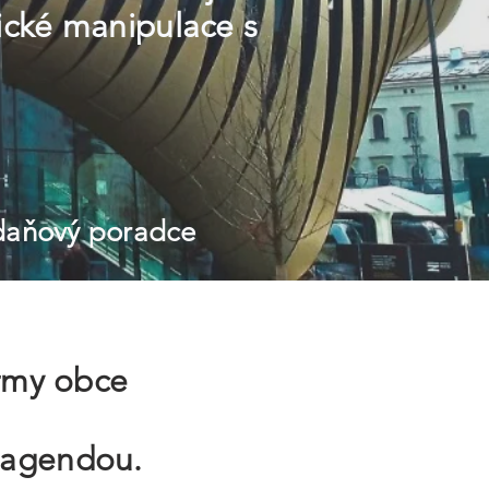
ické manipulace s
 daňový poradce
irmy obce
í agendou.