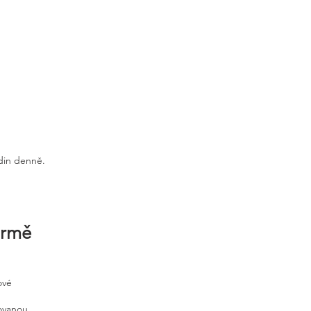
odin denně.
irmě
ové
tovanou