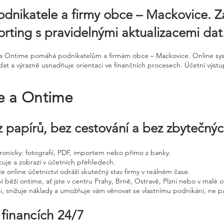
odnikatele a firmy obce – Mackovice. Z
porting s pravidelnými aktualizacemi dat
ne a Ontime pomáhá podnikatelům a firmám obce – Mackovice. Online s
í dat a výrazně usnadňuje orientaci ve finančních procesech. Účetní výst
ne a Ontime
 papírů, bez cestování a bez zbytečný
ktronicky: fotografií, PDF, importem nebo přímo z banky.
cuje a zobrazí v účetních přehledech.
že online účetnictví odráží skutečný stav firmy v reálném čase.
í běží ontime, ať jste v centru Prahy, Brně, Ostravě, Plzni nebo v malé o
ci, snižuje náklady a umožňuje vám věnovat se vlastnímu podnikání, ne p
 financích 24/7