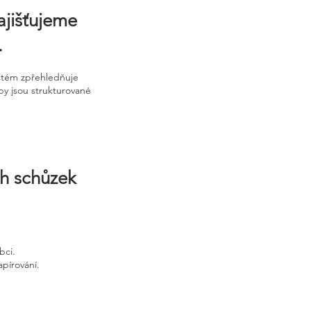
ajišťujeme
.
ystém zpřehledňuje
upy jsou strukturované
ch schůzek
bci.
apírování.