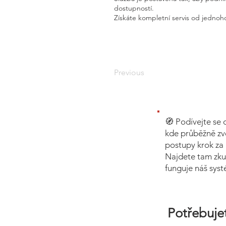
dostupností.
Získáte kompletní servis od jednoho
Previous
🧭 Podívejte se 
kde průběžně zv
postupy krok za 
Najdete tam zku
funguje náš sys
Potřebujet