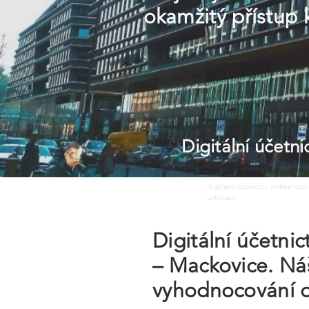
okamžitý přístup 
Digitální účetn
digitalni uctnictvi, online uct
uctovani
Digitální účetni
– Mackovice. Náš
vyhodnocování d