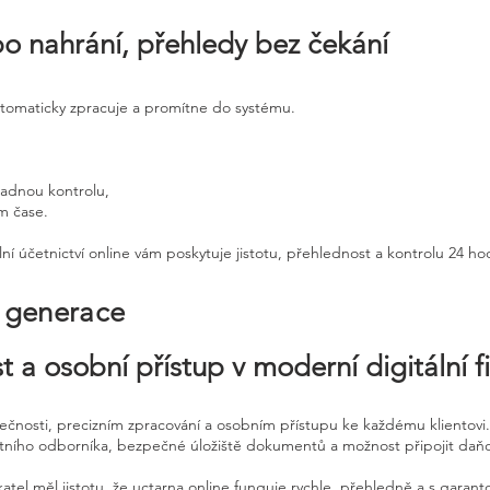
po nahrání, přehledy bez čekání
utomaticky zpracuje a promítne do systému.
padnou kontrolu,
ém čase.
ní účetnictví online vám poskytuje jistotu, přehlednost a kontrolu 24 h
é generace
t a osobní přístup v moderní digitální f
pečnosti, precizním zpracování a osobním přístupu ke každému klientovi.
etního odborníka, bezpečné úložiště dokumentů a možnost připojit daň
atel měl jistotu, že uctarna online funguje rychle, přehledně a s garan