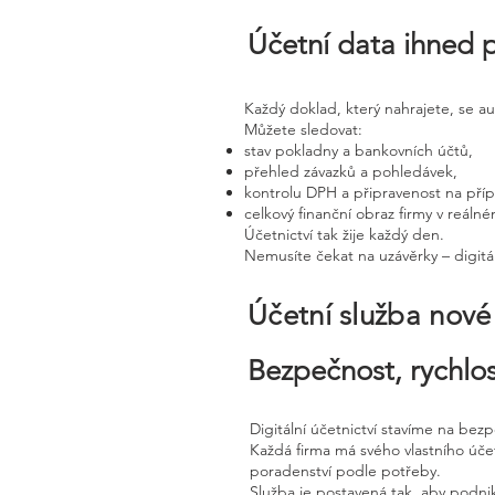
Účetní data ihned 
Každý doklad, který nahrajete, se a
Můžete sledovat:
stav pokladny a bankovních účtů,
přehled závazků a pohledávek,
kontrolu DPH a připravenost na pří
celkový finanční obraz firmy v reáln
Účetnictví tak žije každý den.
Nemusíte čekat na uzávěrky – digitál
Účetní služba nov
Bezpečnost, rychlos
Digitální účetnictví stavíme na bez
Každá firma má svého vlastního úč
poradenství podle potřeby.
Služba je postavená tak, aby podnik