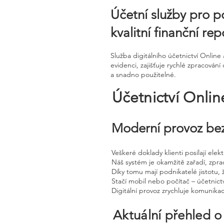
Účetní služby pro p
kvalitní finanční re
Služba digitálního účetnictví Onli
evidenci, zajišťuje rychlé zpracován
a snadno použitelné.
Účetnictví Onli
Moderní provoz bez
Veškeré doklady klienti posílají ele
Náš systém je okamžitě zařadí, zpra
Díky tomu mají podnikatelé jistotu, 
Stačí mobil nebo počítač – účetnictv
Digitální provoz zrychluje komunika
Aktuální přehled o