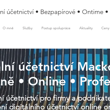
lní účetnictví • Bezpapírové • Ontime •
O mně
Služby
Postup spolupráce
Aktuality
Ceny
lní účetnictví Mack
ně • Online • Profe
í účetnictví pro firmy a podnikat
ní digitálního účetnictví online 