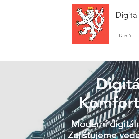
Digitá
Domů
Digitá
Komfort
Moderní digitáln
Zajišťujeme vede