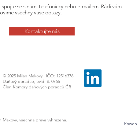
– spojte se s námi telefonicky nebo e-mailem. Rádi vám
ovíme všechny vaše dotazy.
Kontaktujte nás
© 2025 Milan Makový | IČO: 12516376
Daňový poradce, evid. č. 0766
Člen Komory daňových poradců ČR
an Makový, všechna práva vyhrazena.
Power