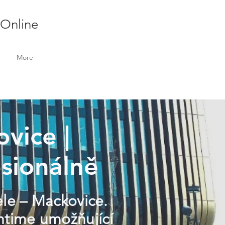
 Online
More
ovice |
sionálně
ele – Mackovice.
ontime umožňující