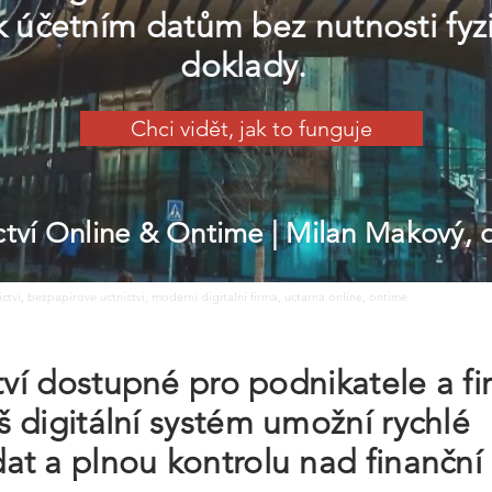
k účetním datům bez nutnosti fyz
doklady.
Chci vidět, jak to funguje
ictví Online & Ontime
| Milan Makový,
nictvi, bezpapirove uctnictvi, moderni digitalni firma, uctarna online, ontime
ctví dostupné pro podnikatele a f
 digitální systém umožní rychlé
at a plnou kontrolu nad finančn