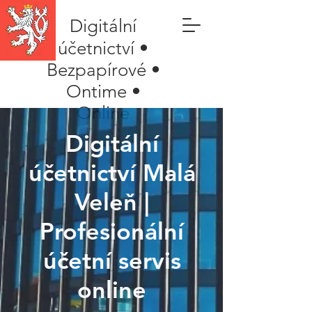
Digitální
účetnictví •
Bezpapírové •
Ontime •
Online
Digitální
účetnictví Malá
Veleň |
Profesionální
účetní servis
online