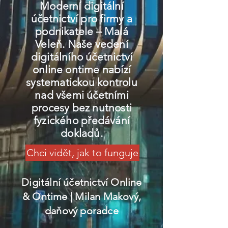
Moderní digitální
účetnictví pro firmy a
podnikatele – Malá
Veleň. Naše vedení
digitálního účetnictví
online ontime nabízí
systematickou kontrolu
nad všemi účetními
procesy bez nutnosti
fyzického předávání
dokladů.
Chci vidět, jak to funguje
Digitální účetnictví Online
& Ontime
| Milan Makový,
daňový poradce