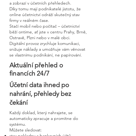
a zobrazí v účetních přehledech.
Díky tomu mají podnikatelé jistotu, že
online účetnictví odráží skutečný stav
firmy v reálném čase.
Stačí mobil nebo počítač – účetnictví
běží ontime, ať jste v centru Prahy, Brně,
Ostravě, Plzni nebo v malé obci.
Digitální provoz zrychluje komunikaci,
snižuje náklady a umožňuje vám věnovat
se vlastnímu podnikání, ne papírování.
Aktuální přehled o
financích 24/7
Účetní data ihned po
nahrání, přehledy bez
čekání
Každý doklad, který nahrajete, se
automaticky zpracuje a promítne do
systému.
Můžete sledovat:
stav pokladny a bankovních účtů,