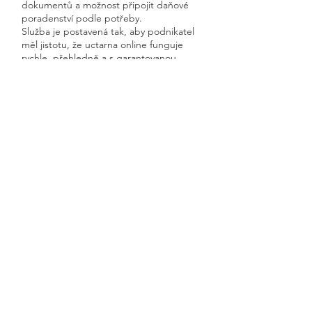
dokumentů a možnost připojit daňové
poradenství podle potřeby.
Služba je postavená tak, aby podnikatel
měl jistotu, že uctarna online funguje
rychle, přehledně a s garantovanou
dostupností.
Získáte kompletní servis od jednoho
odborníka – bez papírů, bez starostí a
vždy ontime.
Malá Veleň
Previous
Next
🧭 Podívejte se do naší sekce 👉
Aktuality,
kde průběžně zveřejňujeme