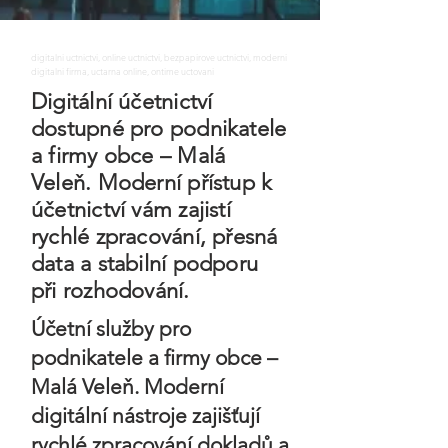
digitalni uctnictvi, online uctnictvi, bezpapirove uctnictvi, moderni
digitalni firma, uctarna online, ontime uctovani
Digitální účetnictví
dostupné pro podnikatele
a firmy obce – Malá
Veleň. Moderní přístup k
účetnictví vám zajistí
rychlé zpracování, přesná
data a stabilní podporu
při rozhodování.
Účetní služby pro
podnikatele a firmy obce –
Malá Veleň. Moderní
digitální nástroje zajišťují
rychlé zpracování dokladů a