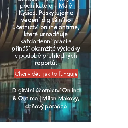
podnikatele – Malé
Kyšice. Poskytujeme
vedení digitálního
účetnictví online ontime,
které usnadňuje
každodenní práci a
přináší okamžité výsledky
v podobě přehledných
reportů.
Chci vidět, jak to funguje
Digitální účetnictví Online
& Ontime
| Milan Makový,
daňový poradce