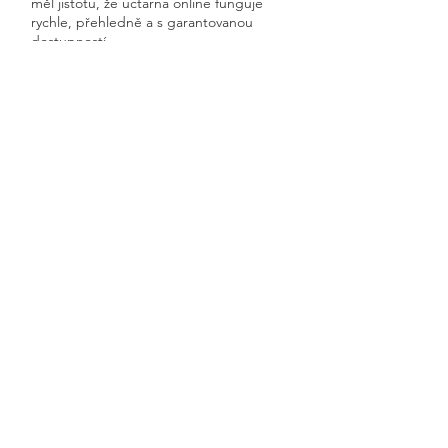
měl jistotu, že uctarna online funguje
rychle, přehledně a s garantovanou
dostupností.
Získáte kompletní servis od jednoho
odborníka – bez papírů, bez starostí a
vždy ontime.
Malé Kyšice
Previous
Next
🧭 Podívejte se do naší sekce 👉
Aktuality,
kde průběžně zveřejňujeme
praktické ukázky, jednoduchá
vysvětlení, postupy krok za krokem a
odpovědi na nejčastější otázky