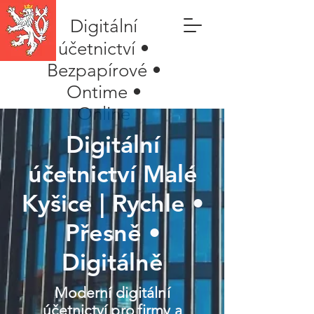
Digitální
účetnictví •
Bezpapírové •
Ontime •
Online
Digitální
účetnictví Malé
Kyšice | Rychle •
Přesně •
Digitálně
Moderní digitální
účetnictví pro firmy a