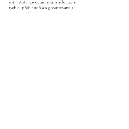
měl jistotu, že uctarna online funguje
rychle, přehledně a s garantovanou
dostupností.
Získáte kompletní servis od jednoho
odborníka – bez papírů, bez starostí a
vždy ontime.
Maleč
Previous
Next
🧭 Podívejte se do naší sekce 👉
Aktuality,
kde průběžně zveřejňujeme
praktické ukázky, jednoduchá
vysvětlení, postupy krok za krokem a
odpovědi na nejčastější otázky