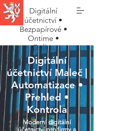
Digitální
účetnictví •
Bezpapírové •
Ontime •
Online
Digitální
účetnictví Maleč |
Automatizace •
Přehled •
Kontrola
Moderní digitální
účetnictví pro firmy a