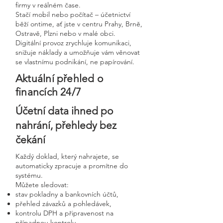
firmy v reálném čase.
Stačí mobil nebo počítač – účetnictví
běží ontime, ať jste v centru Prahy, Brně,
Ostravě, Plzni nebo v malé obci.
Digitální provoz zrychluje komunikaci,
snižuje náklady a umožňuje vám věnovat
se vlastnímu podnikání, ne papírování.
Aktuální přehled o
financích 24/7
Účetní data ihned po
nahrání, přehledy bez
čekání
Každý doklad, který nahrajete, se
automaticky zpracuje a promítne do
systému.
Můžete sledovat:
stav pokladny a bankovních účtů,
přehled závazků a pohledávek,
kontrolu DPH a připravenost na
případnou kontrolu,