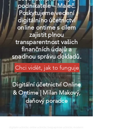
podnikatele – Maleč.
Poskytujeme vedení
digitálního účetnictví
online ontime s cílem
zajistit plnou
transparentnost vašich
finančních údajů a
snadnou správu dokladů.
Chci vidět, jak to funguje
Digitální účetnictví Online
& Ontime
| Milan Makový,
daňový poradce
digitalni uctnictvi, online uctnictvi, bezpapirove uctnictvi, moderni