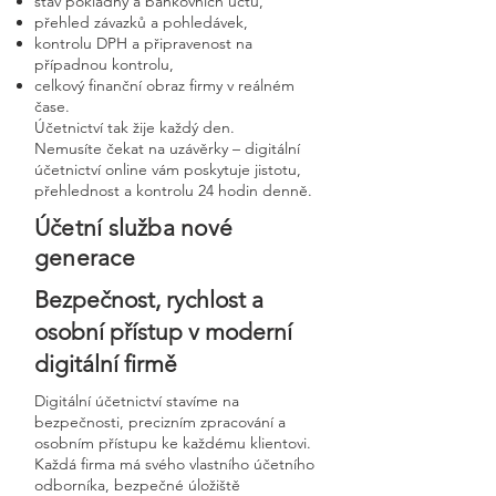
stav pokladny a bankovních účtů,
přehled závazků a pohledávek,
kontrolu DPH a připravenost na
případnou kontrolu,
celkový finanční obraz firmy v reálném
čase.
Účetnictví tak žije každý den.
Nemusíte čekat na uzávěrky – digitální
účetnictví online vám poskytuje jistotu,
přehlednost a kontrolu 24 hodin denně.
Účetní služba nové
generace
Bezpečnost, rychlost a
osobní přístup v moderní
digitální firmě
Digitální účetnictví stavíme na
bezpečnosti, precizním zpracování a
osobním přístupu ke každému klientovi.
Každá firma má svého vlastního účetního
odborníka, bezpečné úložiště