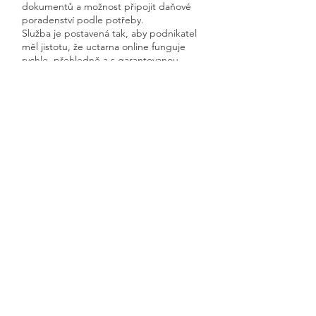
dokumentů a možnost připojit daňové
poradenství podle potřeby.
Služba je postavená tak, aby podnikatel
měl jistotu, že uctarna online funguje
rychle, přehledně a s garantovanou
dostupností.
Získáte kompletní servis od jednoho
odborníka – bez papírů, bez starostí a
vždy ontime.
Malenovice
Previous
Next
🧭 Podívejte se do naší sekce 👉
Aktuality,
kde průběžně zveřejňujeme