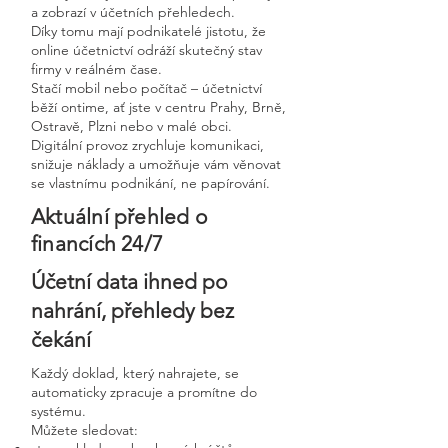
a zobrazí v účetních přehledech.
Díky tomu mají podnikatelé jistotu, že
online účetnictví odráží skutečný stav
firmy v reálném čase.
Stačí mobil nebo počítač – účetnictví
běží ontime, ať jste v centru Prahy, Brně,
Ostravě, Plzni nebo v malé obci.
Digitální provoz zrychluje komunikaci,
snižuje náklady a umožňuje vám věnovat
se vlastnímu podnikání, ne papírování.
Aktuální přehled o
financích 24/7
Účetní data ihned po
nahrání, přehledy bez
čekání
Každý doklad, který nahrajete, se
automaticky zpracuje a promítne do
systému.
Můžete sledovat: