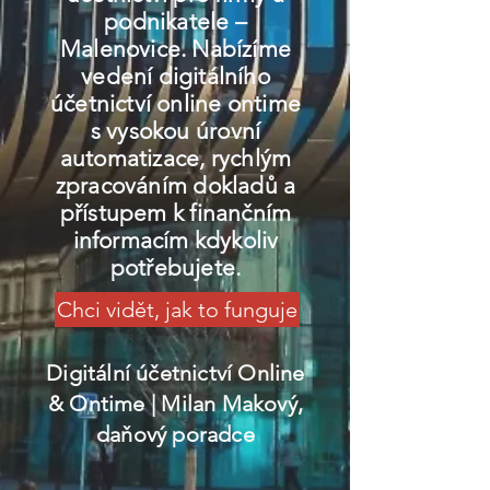
podnikatele –
Malenovice. Nabízíme
vedení digitálního
účetnictví online ontime
s vysokou úrovní
automatizace, rychlým
zpracováním dokladů a
přístupem k finančním
informacím kdykoliv
potřebujete.
Chci vidět, jak to funguje
Digitální účetnictví Online
& Ontime
| Milan Makový,
daňový poradce