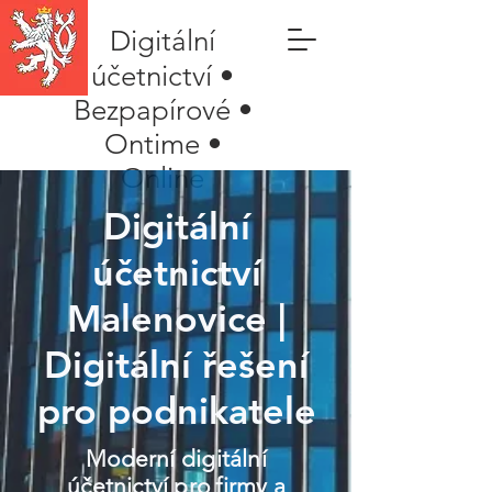
Digitální
účetnictví •
Bezpapírové •
Ontime •
Online
Digitální
účetnictví
Malenovice |
Digitální řešení
pro podnikatele
Moderní digitální
účetnictví pro firmy a