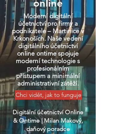
online
Moderní digitální
účetnictví pro firmy a
podnikatele – Martinice v
Krkonoších. Naše vedení
digitálního účetnictví
online ontime spojuje
moderní technologie s
profesionálním
přístupem a minimální
administrativní zátěží.
Chci vidět, jak to funguje
Digitální účetnictví Online
& Ontime
| Milan Makový,
daňový poradce