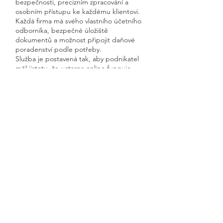
bezpečnosti, precizním zpracování a
osobním přístupu ke každému klientovi.
Každá firma má svého vlastního účetního
odborníka, bezpečné úložiště
dokumentů a možnost připojit daňové
poradenství podle potřeby.
Služba je postavená tak, aby podnikatel
měl jistotu, že uctarna online funguje
rychle, přehledně a s garantovanou
dostupností.
Získáte kompletní servis od jednoho
odborníka – bez papírů, bez starostí a
vždy ontime.
Martinice v Krkonoších
Previous
Next