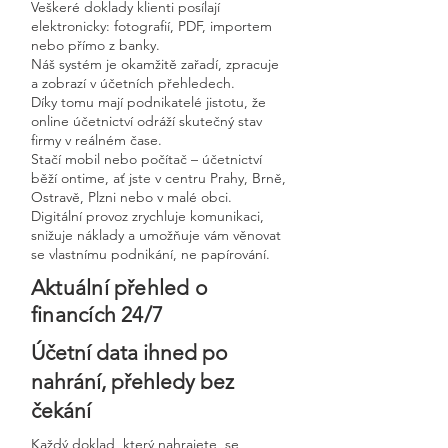
Veškeré doklady klienti posílají
elektronicky: fotografií, PDF, importem
nebo přímo z banky.
Náš systém je okamžitě zařadí, zpracuje
a zobrazí v účetních přehledech.
Díky tomu mají podnikatelé jistotu, že
online účetnictví odráží skutečný stav
firmy v reálném čase.
Stačí mobil nebo počítač – účetnictví
běží ontime, ať jste v centru Prahy, Brně,
Ostravě, Plzni nebo v malé obci.
Digitální provoz zrychluje komunikaci,
snižuje náklady a umožňuje vám věnovat
se vlastnímu podnikání, ne papírování.
Aktuální přehled o
financích 24/7
Účetní data ihned po
nahrání, přehledy bez
čekání
Každý doklad, který nahrajete, se