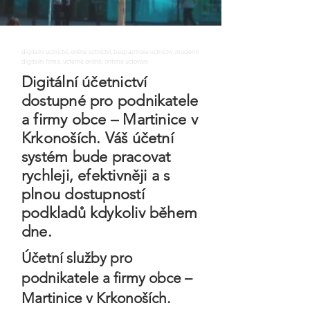
digitalni uctnictvi, online uctnictvi, bezpapirove uctnictvi, moderni
digitalni firma, uctarna online, ontime uctovani
Digitální účetnictví
dostupné pro podnikatele
a firmy obce – Martinice v
Krkonoších. Váš účetní
systém bude pracovat
rychleji, efektivněji a s
plnou dostupností
podkladů kdykoliv během
dne.
Účetní služby pro
podnikatele a firmy obce –
Martinice v Krkonoších.