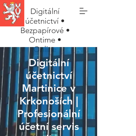
Digitální
účetnictví •
Bezpapírové •
Ontime •
Online
Digitální
účetnictví
Martinice v
Krkonoších |
Profesionální
účetní servis