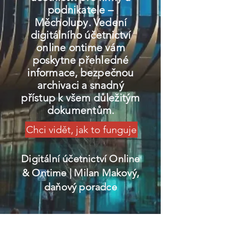
podnikatele –
Měcholupy. Vedení
digitálního účetnictví
online ontime vám
poskytne přehledné
informace, bezpečnou
archivaci a snadný
přístup k všem důležitým
dokumentům.
Chci vidět, jak to funguje
Digitální účetnictví Online
& Ontime
| Milan Makový,
daňový poradce