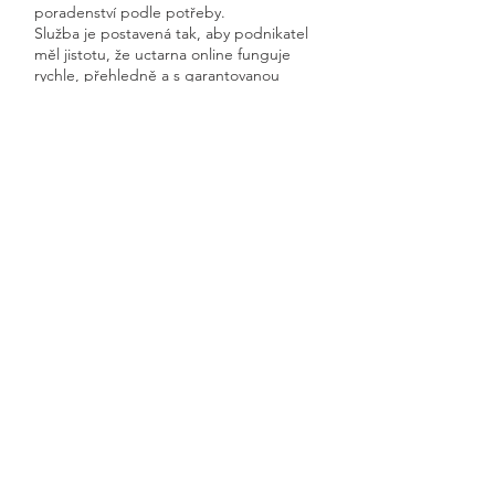
poradenství podle potřeby.
Služba je postavená tak, aby podnikatel
měl jistotu, že uctarna online funguje
rychle, přehledně a s garantovanou
dostupností.
Získáte kompletní servis od jednoho
odborníka – bez papírů, bez starostí a
vždy ontime.
Měcholupy
Previous
Next
🧭 Podívejte se do naší sekce 👉
Aktuality,
kde průběžně zveřejňujeme
praktické ukázky, jednoduchá