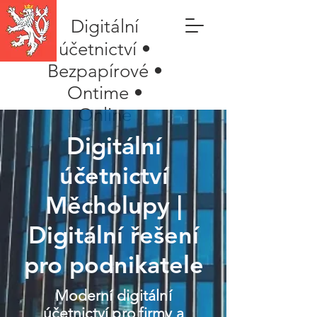
Digitální
účetnictví •
Bezpapírové •
Ontime •
Online
Digitální
účetnictví
Měcholupy |
Digitální řešení
pro podnikatele
Moderní digitální
účetnictví pro firmy a