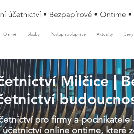
lní účetnictví • Bezpapírové • Ontime •
O mně
Služby
Postup spolupráce
Aktuality
Ceny
četnictví Milčice |
četnictví budoucnos
četnictví pro firmy a podnikatele
 účetnictví online ontime, které z