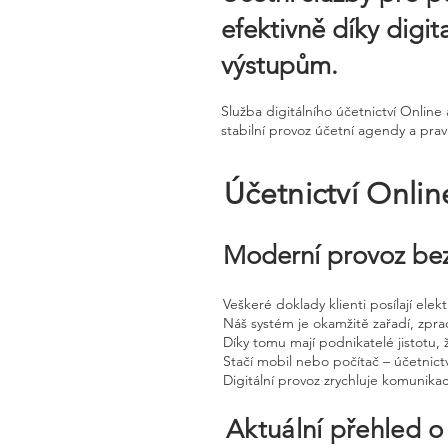
efektivně díky digi
výstupům.
Služba digitálního účetnictví Onlin
stabilní provoz účetní agendy a prav
Účetnictví Onli
Moderní provoz bez
Veškeré doklady klienti posílají ele
Náš systém je okamžitě zařadí, zpra
Díky tomu mají podnikatelé jistotu, 
Stačí mobil nebo počítač – účetnictv
Digitální provoz zrychluje komunika
Aktuální přehled o