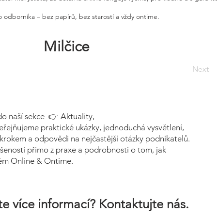
 odborníka – bez papírů, bez starostí a vždy ontime.
Milčice
Next
do naší sekce 👉 Aktuality,
eřejňujeme praktické ukázky, jednoduchá vysvětlení,
krokem a odpovědi na nejčastější otázky podnikatelů.
šenosti přímo z praxe a podrobnosti o tom, jak
tém Online & Ontime.
e více informací? Kontaktujte nás.