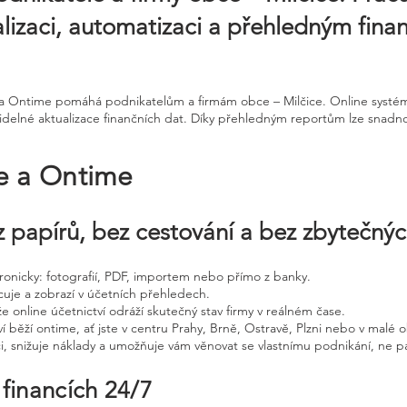
talizaci, automatizaci a přehledným fina
e a Ontime pomáhá podnikatelům a firmám obce – Milčice. Online systém
idelné aktualizace finančních dat. Díky přehledným reportům lze snadno 
ne a Ontime
 papírů, bez cestování a bez zbytečný
ktronicky: fotografií, PDF, importem nebo přímo z banky.
cuje a zobrazí v účetních přehledech.
že online účetnictví odráží skutečný stav firmy v reálném čase.
í běží ontime, ať jste v centru Prahy, Brně, Ostravě, Plzni nebo v malé o
ci, snižuje náklady a umožňuje vám věnovat se vlastnímu podnikání, ne p
 financích 24/7