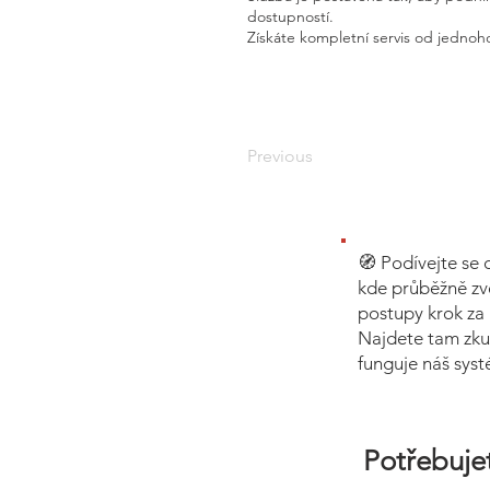
dostupností.
Získáte kompletní servis od jednoho
Previous
🧭 Podívejte se 
kde průběžně zv
postupy krok za 
Najdete tam zku
funguje náš sys
Potřebujet