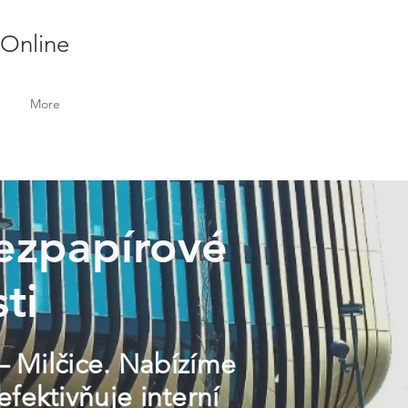
 Online
More
 Bezpapírové
ti
 – Milčice. Nabízíme
efektivňuje interní