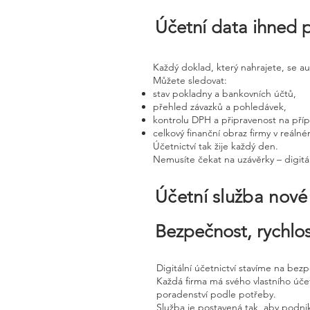
Účetní data ihned 
Každý doklad, který nahrajete, se a
Můžete sledovat:
stav pokladny a bankovních účtů,
přehled závazků a pohledávek,
kontrolu DPH a připravenost na pří
celkový finanční obraz firmy v reáln
Účetnictví tak žije každý den.
Nemusíte čekat na uzávěrky – digitál
Účetní služba nov
Bezpečnost, rychlos
Digitální účetnictví stavíme na bez
Každá firma má svého vlastního úč
poradenství podle potřeby.
Služba je postavená tak, aby podnik