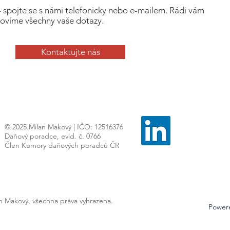
– spojte se s námi telefonicky nebo e-mailem. Rádi vám
ovíme všechny vaše dotazy.
Kontaktujte nás
© 2025 Milan Makový | IČO: 12516376
Daňový poradce, evid. č. 0766
Člen Komory daňových poradců ČR
an Makový, všechna práva vyhrazena.
Power