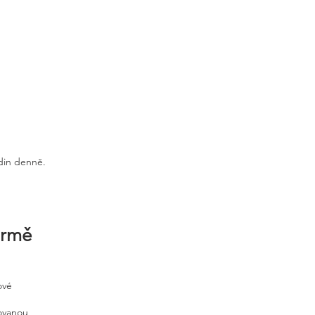
odin denně.
irmě
ové
tovanou