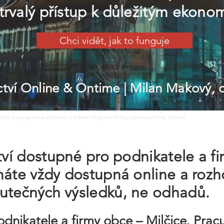
e trvalý přístup k důležitým ekon
Chci vidět, jak to funguje
ictví Online & Ontime
| Milan Makový,
nictvi, bezpapirove uctnictvi, moderni digitalni firma, uctarna online, ontime
ctví dostupné pro podnikatele a f
máte vždy dostupná online a roz
utečných výsledků, ne odhadů.
odnikatele a firmy obce – Milčice. Pra