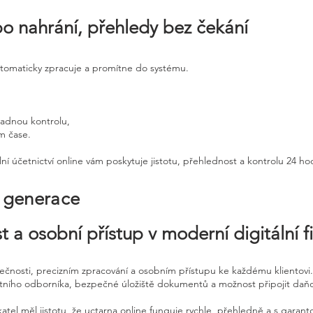
po nahrání, přehledy bez čekání
utomaticky zpracuje a promítne do systému.
padnou kontrolu,
ém čase.
ní účetnictví online vám poskytuje jistotu, přehlednost a kontrolu 24 h
é generace
t a osobní přístup v moderní digitální f
pečnosti, precizním zpracování a osobním přístupu ke každému klientovi.
etního odborníka, bezpečné úložiště dokumentů a možnost připojit daň
atel měl jistotu, že uctarna online funguje rychle, přehledně a s garan