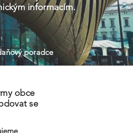
omickým informacím.
 daňový poradce
irmy obce
hodovat se
cujeme