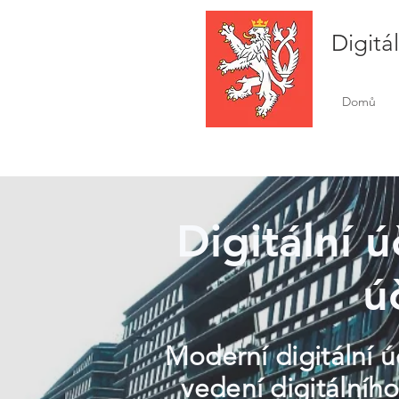
Digitá
Domů
Digitální ú
ú
Moderní digitální ú
vedení digitálního