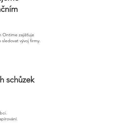
nčním
 Ontime zajišťuje
sledovat vývoj firmy.
ch schůzek
bci.
apírování.