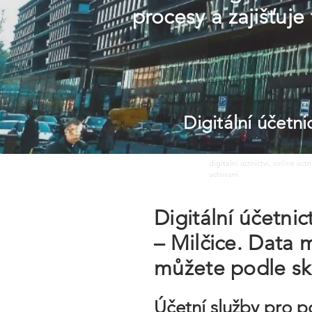
procesy a zajišťuj
Digitální účetn
digitalni uctnictvi, online uct
uctovani
Digitální účetni
– Milčice. Data 
můžete podle sk
Účetní služby pro p