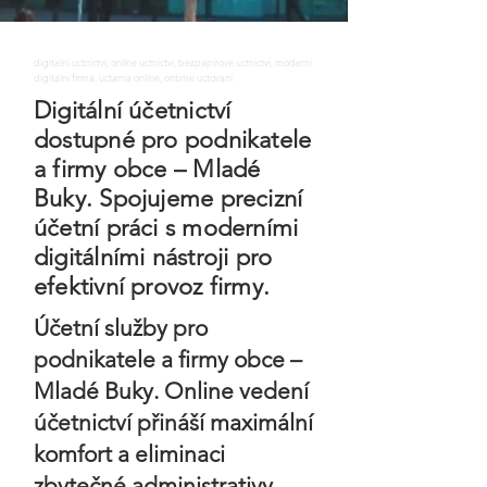
digitalni uctnictvi, online uctnictvi, bezpapirove uctnictvi, moderni
digitalni firma, uctarna online, ontime uctovani
Digitální účetnictví
dostupné pro podnikatele
a firmy obce – Mladé
Buky. Spojujeme precizní
účetní práci s moderními
digitálními nástroji pro
efektivní provoz firmy.
Účetní služby pro
podnikatele a firmy obce –
Mladé Buky. Online vedení
účetnictví přináší maximální
komfort a eliminaci
zbytečné administrativy.