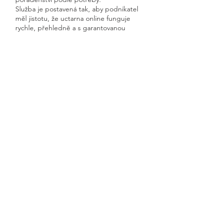
Služba je postavená tak, aby podnikatel
měl jistotu, že uctarna online funguje
rychle, přehledně a s garantovanou
dostupností.
Získáte kompletní servis od jednoho
odborníka – bez papírů, bez starostí a
vždy ontime.
Mladé Buky
Previous
Next
🧭 Podívejte se do naší sekce 👉
Aktuality,
kde průběžně zveřejňujeme
praktické ukázky, jednoduchá