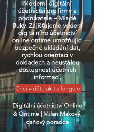
Moderní digitální
účetnictví pro firmy a
podnikatele – Mladé
Buky. Zajišťujeme vedení
digitálního účetnictví
online ontime umožňující
bezpečné ukládání dat,
rychlou orientaci v
dokladech a neustálou
dostupnost účetních
informací.
Chci vidět, jak to funguje
Digitální účetnictví Online
& Ontime
| Milan Makový,
daňový poradce