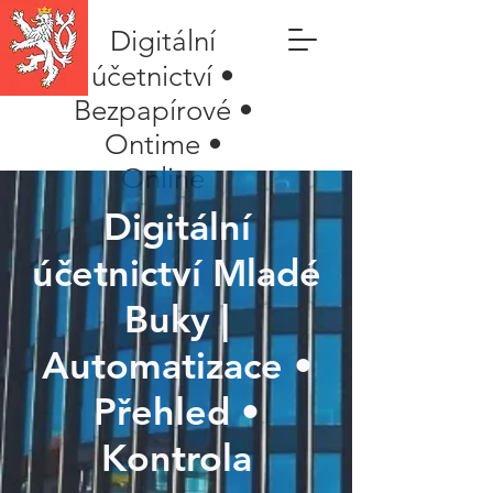
Digitální
účetnictví •
Bezpapírové •
Ontime •
Online
Digitální
účetnictví Mladé
Buky |
Automatizace •
Přehled •
Kontrola