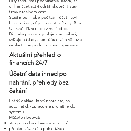
Díky tomu mají podnikatelé jistotu, že
online účetnictví odráží skutečný stav
firmy v reálném čase.
Stačí mobil nebo počítač – účetnictví
běží ontime, ať jste v centru Prahy, Brně,
Ostravě, Plzni nebo v malé obci.
Digitální provoz zrychluje komunikaci,
snižuje náklady a umožňuje vám věnovat
se vlastnímu podnikání, ne papírování.
Aktuální přehled o
financích 24/7
Účetní data ihned po
nahrání, přehledy bez
čekání
Každý doklad, který nahrajete, se
automaticky zpracuje a promítne do
systému.
Můžete sledovat:
stav pokladny a bankovních účtů,
přehled závazků a pohledávek,