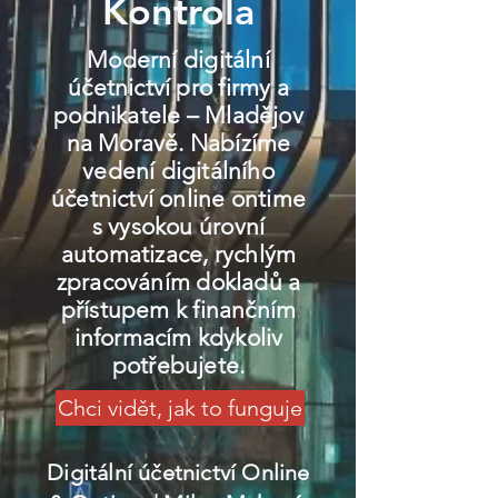
Kontrola
Moderní digitální
účetnictví pro firmy a
podnikatele – Mladějov
na Moravě. Nabízíme
vedení digitálního
účetnictví online ontime
s vysokou úrovní
automatizace, rychlým
zpracováním dokladů a
přístupem k finančním
informacím kdykoliv
potřebujete.
Chci vidět, jak to funguje
Digitální účetnictví Online