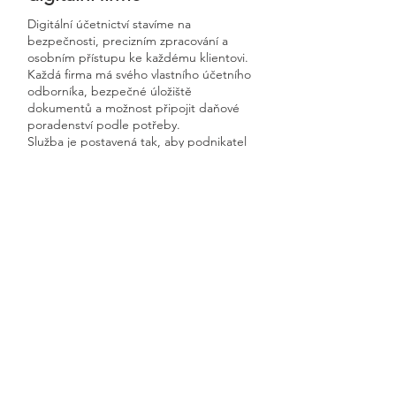
Digitální účetnictví stavíme na
bezpečnosti, precizním zpracování a
osobním přístupu ke každému klientovi.
Každá firma má svého vlastního účetního
odborníka, bezpečné úložiště
dokumentů a možnost připojit daňové
poradenství podle potřeby.
Služba je postavená tak, aby podnikatel
měl jistotu, že uctarna online funguje
rychle, přehledně a s garantovanou
dostupností.
Získáte kompletní servis od jednoho
odborníka – bez papírů, bez starostí a
vždy ontime.
Mladějov na Moravě
Previous
Next