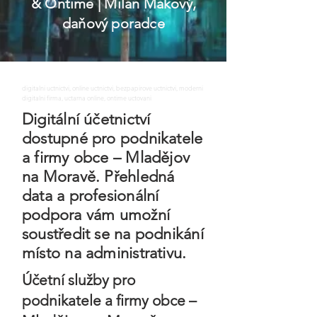
& Ontime
| Milan Makový,
daňový poradce
digitalni uctnictvi, online uctnictvi, bezpapirove uctnictvi, moderni
digitalni firma, uctarna online, ontime uctovani
Digitální účetnictví
dostupné pro podnikatele
a firmy obce – Mladějov
na Moravě. Přehledná
data a profesionální
podpora vám umožní
soustředit se na podnikání
místo na administrativu.
Účetní služby pro
podnikatele a firmy obce –