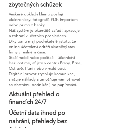
zbytečných schůzek
Veškeré doklady klienti posílají
elektronicky: fotografií, PDF, importem
nebo přímo z banky.
Náš systém je okamžitě zařadí, zpracuje
a zobrazí v účetních přehledech.
Díky tomu mají podnikatelé jistotu, že
online účetnictví odráží skutečný stav
firmy v reálném čase.
Stačí mobil nebo počítač – účetnictví
běží ontime, ať jste v centru Prahy, Brně,
Ostravě, Plzni nebo v malé obci.
Digitální provoz zrychluje komunikaci,
snižuje náklady a umožňuje vám věnovat
se vlastnímu podnikání, ne papírování.
Aktuální přehled o
financích 24/7
Účetní data ihned po
nahrání, přehledy bez