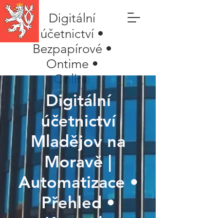
Digitální
účetnictví •
Bezpapírové •
Ontime •
Online
Digitální
účetnictví
Mladějov na
Moravě |
Automatizace •
Přehled •